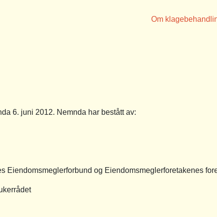
Om klagebehandli
 6. juni 2012. Nemnda har bestått av:
es Eiendomsmeglerforbund og Eiendomsmeglerforetakenes for
ukerrådet