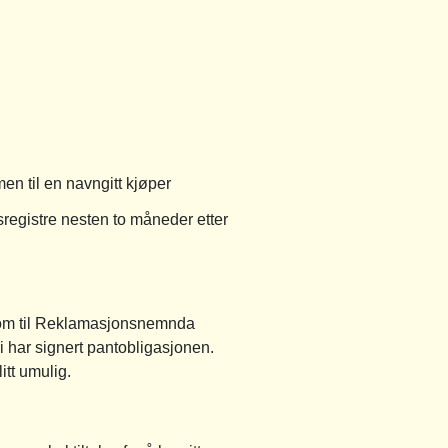
n til en navngitt kjøper
sregistre nesten to måneder etter
dom til Reklamasjonsnemnda
ri har signert pantobligasjonen.
itt umulig.