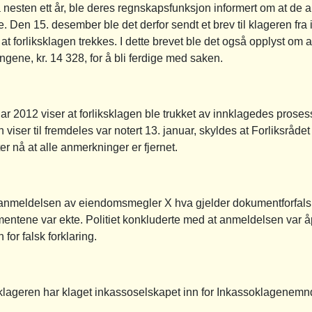
å nesten ett år, ble deres regnskapsfunksjon informert om at de 
ke. Den 15. desember ble det derfor sendt et brev til klageren fr
t forliksklagen trekkes. I dette brevet ble det også opplyst om 
ene, kr. 14 328, for å bli ferdige med saken.
ar 2012 viser at forliksklagen ble trukket av innklagedes prosess
iser til fremdeles var notert 13. januar, skyldes at Forliksrådet
r nå at alle anmerkninger er fjernet.
nmeldelsen av eiendomsmegler X hva gjelder dokumentforfalsknin
mentene var ekte. Politiet konkluderte med at anmeldelsen var å
 for falsk forklaring.
klageren har klaget inkassoselskapet inn for Inkassoklagenemn