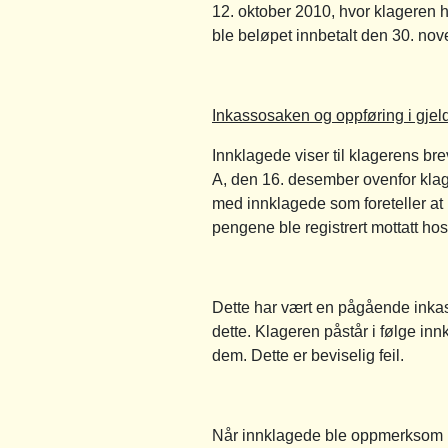
12. oktober 2010, hvor klageren ha
ble beløpet innbetalt den 30. nove
Inkassosaken og oppføring i gjeld
Innklagede viser til klagerens br
A, den 16. desember ovenfor klag
med innklagede som foreteller at 
pengene ble registrert mottatt ho
Dette har vært en pågående inka
dette. Klageren påstår i følge inn
dem. Dette er beviselig feil.
Når innklagede ble oppmerksom på