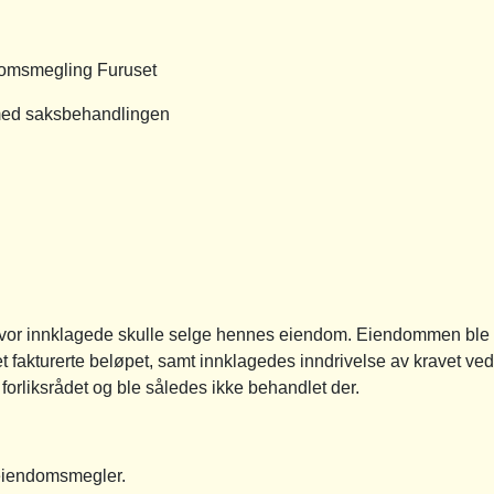
smegling Furuset
 saksbehandlingen
vor innklagede skulle selge hennes eiendom. Eiendommen ble i
t fakturerte beløpet, samt innklagedes inndrivelse av kravet ve
a forliksrådet og ble således ikke behandlet der.
eiendomsmegler.