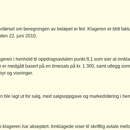
nførsel om beregningen av beløpet er feil. Klageren er blitt fakt
den 22. juni 2010.
lageren i henhold til oppdragsavtalen punkt 8.1 som sier at innk
m er medgått basert på en timesats på kr. 1 300, samt utlegg s
yr og visninger.
n ble lagt ut for salg, med salgsoppgave og markedsføring i henh
 klageren har akseptert. Innklagede viser til skriftlig avtale m