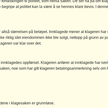
orfalskingen til politiet, som henla saken. De ser nå på om klager
e begripe at politiet kan la være å se hennes klare bevis. I denn
er altså størrelsen på beløpet. Innklagede mener at klageren har
ikke riktig idet eiendommen ikke ble solgt, nettopp på grunn av p
ageren var klar over det.
 innklagedes oppførsel. Klageren anfører at innklagede har iver
saken, noe som har gitt klageren betalingsanmerkning selv om 
tene i klagesaken er grunnløse.