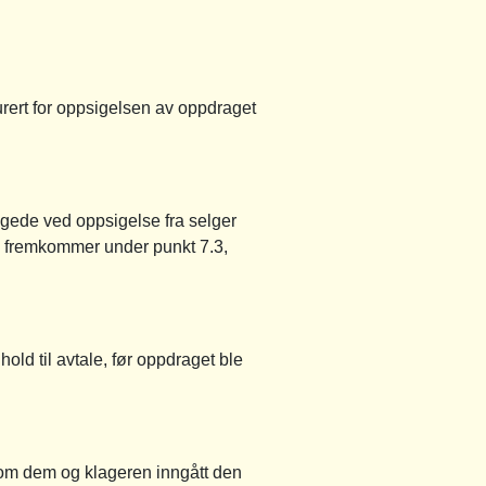
urert for oppsigelsen av oppdraget
lagede ved oppsigelse fra selger
om fremkommer under punkt 7.3,
old til avtale, før oppdraget ble
ellom dem og klageren inngått den