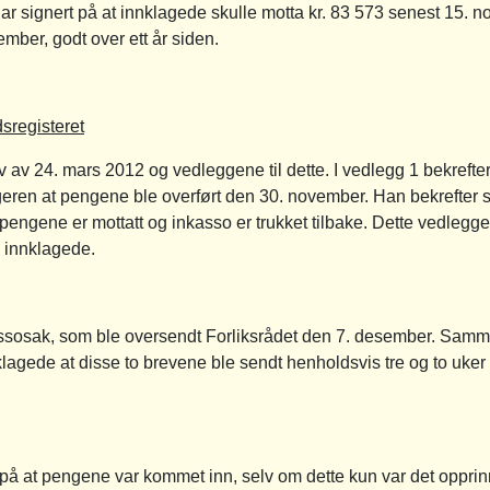
r signert på at innklagede skulle motta kr. 83 573 senest 15. no
mber, godt over ett år siden.
sregisteret
ev av 24. mars 2012 og vedleggene til dette. I vedlegg 1 bekref
eren at pengene ble overført den 30. november. Han bekrefter sa
pengene er mottatt og inkasso er trukket tilbake. Dette vedlegge
s innklagede.
ssosak, som ble oversendt Forliksrådet den 7. desember. Samm
klagede at disse to brevene ble sendt henholdsvis tre og to uker e
 at pengene var kommet inn, selv om dette kun var det opprinn