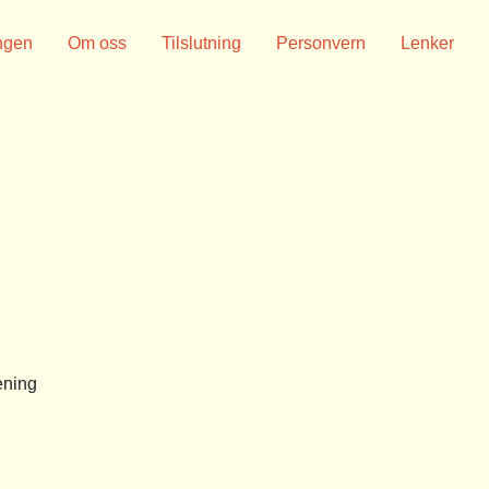
ngen
Om oss
Tilslutning
Personvern
Lenker
ening