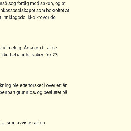
anså seg ferdig med saken, og at
a inkassoselskapet som bekreftet at
at innklagede ikke krever de
fullmektig. Årsaken til at de
 ikke behandlet saken før 23.
g ble etterforsket i over ett år,
penbart grunnløs, og besluttet på
da, som avviste saken.