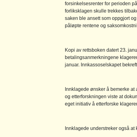
forsinkelsesrenter for perioden p
forliksklagen skulle trekkes tilba
saken ble ansett som oppgjort og a
påløpte rentene og saksomkostning
Kopi av rettsboken datert 23. janu
betalingsanmerkningene klageren v
januar. Innkassoselskapet bekrefte
Innklagede ønsker å bemerke at a
og etterforskningen viste at doku
eget initiativ å etterforske klageren
Innklagede understreker også at 