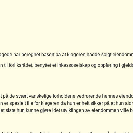
agede har beregnet basert på at klageren hadde solgt eiendomme
til forliksrådet, benyttet et inkassoselskap og oppføring i gjeld
get på de svært vanskelige forholdene vedrørende hennes eien
n er spesielt ille for klageren da hun er helt sikker på at hun ald
det siste hun kunne gjøre idet utviklingen av eiendommen ville bl