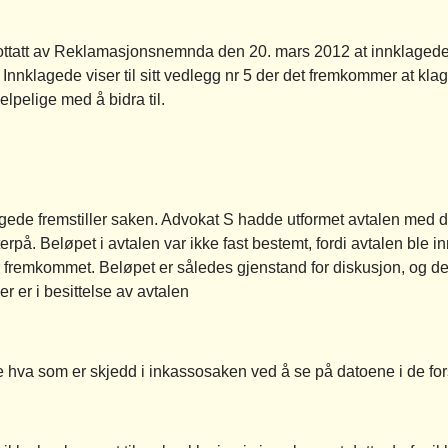
ottatt av Reklamasjonsnemnda den 20. mars 2012 at innklagede 
l. Innklagede viser til sitt vedlegg nr 5 der det fremkommer at kl
pelige med å bidra til.
lagede fremstiller saken. Advokat S hadde utformet avtalen med 
rpå. Beløpet i avtalen var ikke fast bestemt, fordi avtalen ble in
 fremkommet. Beløpet er således gjenstand for diskusjon, og de
r er i besittelse av avtalen
 hva som er skjedd i inkassosaken ved å se på datoene i de for