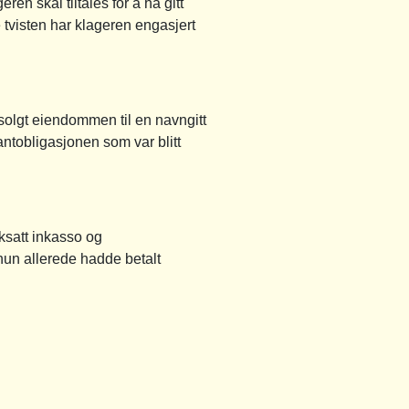
en skal tiltales for å ha gitt
e tvisten har klageren engasjert
 solgt eiendommen til en navngitt
antobligasjonen som var blitt
ksatt inkasso og
hun allerede hadde betalt