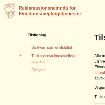
Reklamasjonsnemnda for
Eiendomsmeglingstjenester
Tilslutning
Til
Se hvem som er tilsluttet
Alle m
Tilslutt et nytt foretak eller en
utenre
advokat
Eiend
Gebyrer
forbru
advoka
Vi gjø
Tilslu