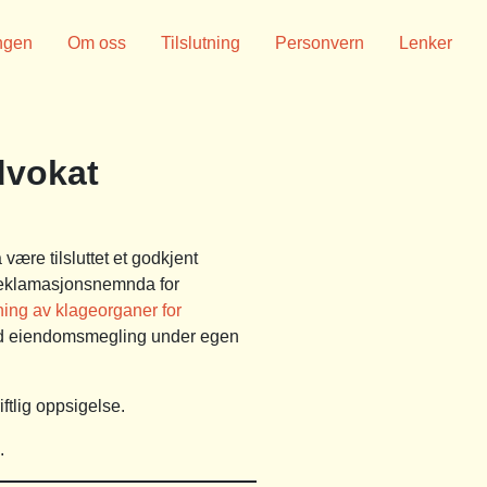
ngen
Om oss
Tilslutning
Personvern
Lenker
advokat
ære tilsluttet et godkjent
eklamasjonsnemnda for
ing av klageorganer for
 med eiendomsmegling under egen
iftlig oppsigelse.
.