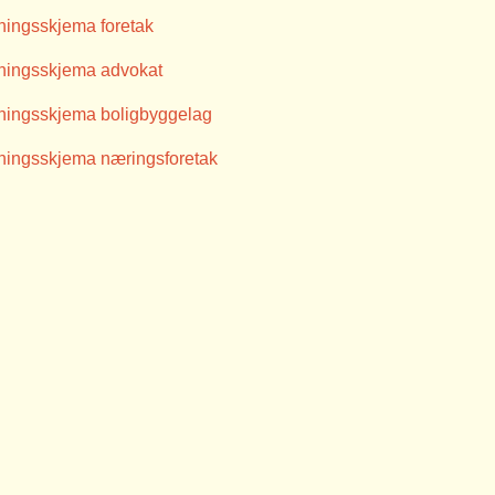
tningsskjema foretak
tningsskjema advokat
tningsskjema boligbyggelag
tningsskjema næringsforetak