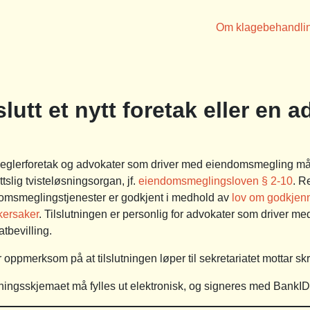
Om klagebehandli
slutt et nytt foretak eller en 
eglerforetak og advokater som driver med eiendomsmegling må v
ttslig tvisteløsningsorgan, jf.
eiendomsmeglingsloven § 2-10
. R
omsmeglingstjenester er godkjent i medhold av
lov om godkjenn
kersaker
. Tilslutningen er personlig for advokater som driver
tbevilling.
r oppmerksom på at tilslutningen løper til sekretariatet mottar skr
tningsskjemaet må fylles ut elektronisk, og signeres med BankID