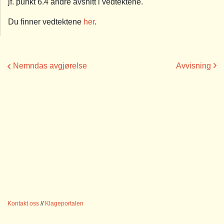
jf. punkt 6.4 andre avsnitt i vedtektene.
Du finner vedtektene
her
.
Nemndas avgjørelse
Avvisning
Kontakt oss
//
Klageportalen