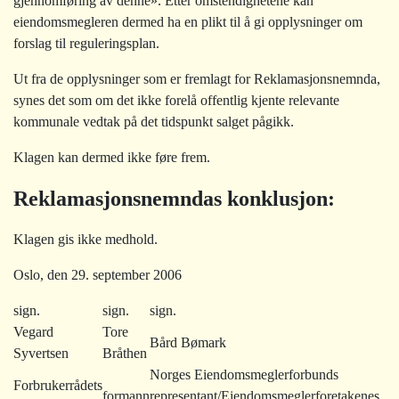
gjennomføring av denne». Etter omstendighetene kan
eiendomsmegleren dermed ha en plikt til å gi opplysninger om
forslag til reguleringsplan.
Ut fra de opplysninger som er fremlagt for Reklamasjonsnemnda,
synes det som om det ikke forelå offentlig kjente relevante
kommunale vedtak på det tidspunkt salget pågikk.
Klagen kan dermed ikke føre frem.
Reklamasjonsnemndas konklusjon:
Klagen gis ikke medhold.
Oslo, den 29. september 2006
sign.
sign.
sign.
Vegard
Tore
Bård Bømark
Syvertsen
Bråthen
Norges Eiendomsmeglerforbunds
Forbrukerrådets
formann
representant/
Eiendomsmeglerforetakenes