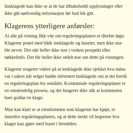
Innklagede kan ikke se at de har tilbakeholdt opplysninger eller
ikke gitt nødvendig informasjon før bud ble gitt.
Klagerens ytterligere anførsler:
At alle på visning fikk vite om reguleringsplanen er direkte løgn.
Klagerne pratet med både innklagede og huseier, men ikke noe
ble nevnt. Det står heller ikke noe i verken prospekt eller
nøkkelinfo. Det ble heller ikke utdelt noe om dette på visningen.
Klagerne reagerer videre på at innklagede ikke sjekket hva status
var i saken når selger hadde informert innklagede om at det forelå
en reguleringsplan for området. Kommunale reguleringsplaner er
en omstendelig prosess, og det fungerer ikke slik at kommunen
bare godtar en klage.
Man kan klart se at eiendommen som klagerne har kjøpt, er
innenfor reguleringsplanen, og at dette sterkt vil begrense hva
klager kan gjøre med huset i fremtiden.