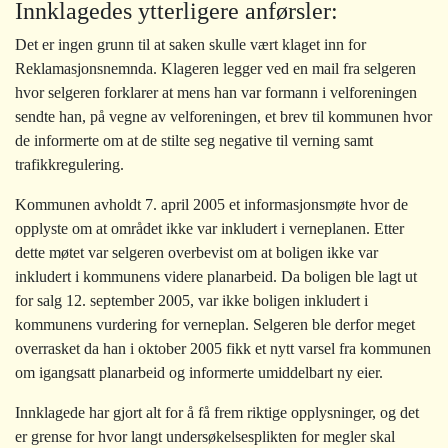
Innklagedes ytterligere anførsler:
Det er ingen grunn til at saken skulle vært klaget inn for
Reklamasjonsnemnda. Klageren legger ved en mail fra selgeren
hvor selgeren forklarer at mens han var formann i velforeningen
sendte han, på vegne av velforeningen, et brev til kommunen hvor
de informerte om at de stilte seg negative til verning samt
trafikkregulering.
Kommunen avholdt 7. april 2005 et informasjonsmøte hvor de
opplyste om at området ikke var inkludert i verneplanen. Etter
dette møtet var selgeren overbevist om at boligen ikke var
inkludert i kommunens videre planarbeid. Da boligen ble lagt ut
for salg 12. september 2005, var ikke boligen inkludert i
kommunens vurdering for verneplan. Selgeren ble derfor meget
overrasket da han i oktober 2005 fikk et nytt varsel fra kommunen
om igangsatt planarbeid og informerte umiddelbart ny eier.
Innklagede har gjort alt for å få frem riktige opplysninger, og det
er grense for hvor langt undersøkelsesplikten for megler skal