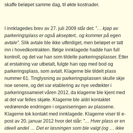
skaffe beløpet samme dag, til økte kostnader.
I innklagedes brev av 27. juli 2009 står det:
”… kjøp av
parkeringsplass er også akseptert.. og kommer på egen
avtale”.
Slik avtale ble ikke utferdiget, men beløpet er tatt
inn i hovedkontrakten. Ifølge innklagede hadde han full
kontroll, og det var han som tildelte parkeringsplasser. Etter
at erstatning var utbetalt, fulgte han opp med bod og
parkeringsplass, som avtalt. Klagerne ble tildelt plass
nummer 61. Tinglysning av parkeringsplassen skulle skje
noe senere, og det var etablering av nye vedtekter i
parkeringssameiet våren 2012, da klagerne ble kjent med
at det var felles skjøte. Klagerne ble aldri kontaktet
vedrørende endringen i organiseringen av plassene.
Klagerne tok kontakt med innklagede. Klagerne viser til e-
post av 20. januar 2012 hvor det står:
”… Hver plass er en
ideell andel … Det er løsningen som ble valgt (og … ikke