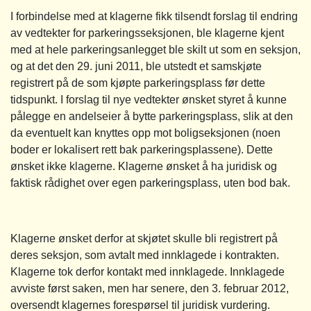
I forbindelse med at klagerne fikk tilsendt forslag til endring
av vedtekter for parkeringsseksjonen, ble klagerne kjent
med at hele parkeringsanlegget ble skilt ut som en seksjon,
og at det den 29. juni 2011, ble utstedt et samskjøte
registrert på de som kjøpte parkeringsplass før dette
tidspunkt. I forslag til nye vedtekter ønsket styret å kunne
pålegge en andelseier å bytte parkeringsplass, slik at den
da eventuelt kan knyttes opp mot boligseksjonen (noen
boder er lokalisert rett bak parkeringsplassene). Dette
ønsket ikke klagerne. Klagerne ønsket å ha juridisk og
faktisk rådighet over egen parkeringsplass, uten bod bak.
Klagerne ønsket derfor at skjøtet skulle bli registrert på
deres seksjon, som avtalt med innklagede i kontrakten.
Klagerne tok derfor kontakt med innklagede. Innklagede
avviste først saken, men har senere, den 3. februar 2012,
oversendt klagernes forespørsel til juridisk vurdering.