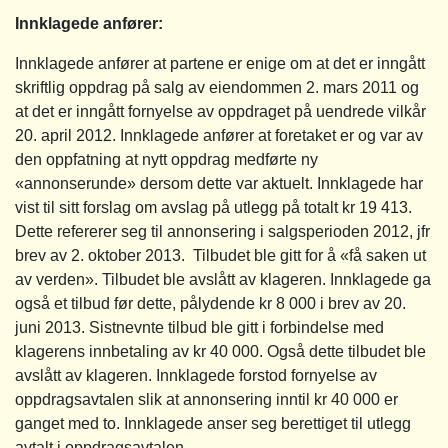
Innklagede anfører:
Innklagede anfører at partene er enige om at det er inngått
skriftlig oppdrag på salg av eiendommen 2. mars 2011 og
at det er inngått fornyelse av oppdraget på uendrede vilkår
20. april 2012. Innklagede anfører at foretaket er og var av
den oppfatning at nytt oppdrag medførte ny
«annonserunde» dersom dette var aktuelt. Innklagede har
vist til sitt forslag om avslag på utlegg på totalt kr 19 413.
Dette refererer seg til annonsering i salgsperioden 2012, jfr
brev av 2. oktober 2013. Tilbudet ble gitt for å «få saken ut
av verden». Tilbudet ble avslått av klageren. Innklagede ga
også et tilbud før dette, pålydende kr 8 000 i brev av 20.
juni 2013. Sistnevnte tilbud ble gitt i forbindelse med
klagerens innbetaling av kr 40 000. Også dette tilbudet ble
avslått av klageren. Innklagede forstod fornyelse av
oppdragsavtalen slik at annonsering inntil kr 40 000 er
ganget med to. Innklagede anser seg berettiget til utlegg
avtalt i oppdragsavtalen.