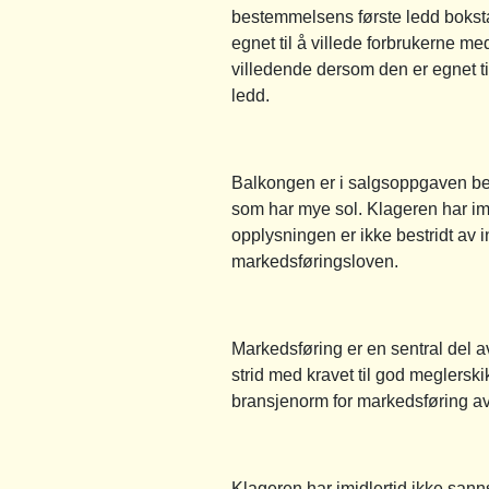
bestemmelsens første ledd boksta
egnet til å villede forbrukerne m
villedende dersom den er egnet til 
ledd.
Balkongen er i salgsoppgaven bes
som har mye sol. Klageren har imi
opplysningen er ikke bestridt av 
markedsføringsloven.
Markedsføring er en sentral del 
strid med kravet til god meglersk
bransjenorm for markedsføring av 
Klageren har imidlertid ikke sanns