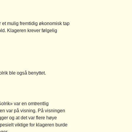
r et mulig fremtidig økonomisk tap
ld. Klageren krever følgelig
rik ble også benyttet.
olrik» var en omtrentlig
n var på visning. På visningen
ger og at det var flere høye
esielt viktige for klageren burde
ger.