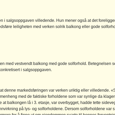
en i salgsoppgaven villedende. Hun mener også at det foreligge
sføre leiligheten med verken solrik balkong eller gode solforho
ten med vestvendt balkong med gode solforhold. Betegnelsen sol
onkretisert i salgsoppgaven.
 at denne markedsføringen var verken uriktig eller villedende. «S
menheng med de faktiske forholdene som var synlige da klagere
t balkongen lå i 3. etasje, var overbygget, hadde tette sideveg
nnvirkning på lys- og solforholdene. Dersom solforholdene var sp
mere for å finne ut om eiendommen svarte til hennes forventnin