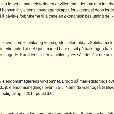
v b følger at markedsføringen er villedende dersom den inneho
ed hensyn til ytelsens hovedegenskaper, for eksempel dens forde
å påvirke forbrukerne til å treffe en økonomisk beslutning de ikke e
krevet som «solrik» og «med gode solforhold». «Solrik» må fors
dlertid anført at det i juni måned bare er sol på balkongen fra
innklagede. Karakteristikken «solrik» synes således å være urikt
av eiendomsmeglerens virksomhet. Brudd på markedsføringsloven
ikk, jf. eiendomsmeglingsloven § 6-3. Nemnda viser også til ti
bolig av april 2014 punkt 3.6.
ynliggjort at det foreligger et økonomisk tap. Erstatning kan følg