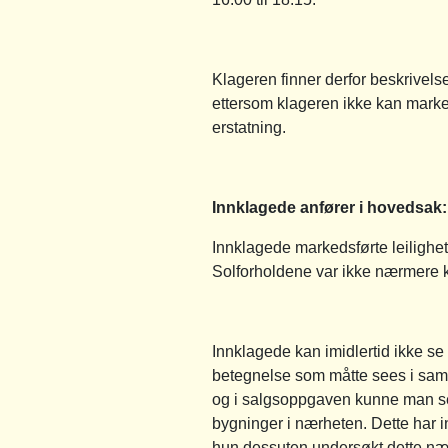
Klageren finner derfor beskrivels
ettersom klageren ikke kan marked
erstatning.
Innklagede anfører i hovedsak:
Innklagede markedsførte leilighe
Solforholdene var ikke nærmere k
Innklagede kan imidlertid ikke se
betegnelse som måtte sees i sam
og i salgsoppgaven kunne man se a
bygninger i nærheten. Dette har i
hun dessuten undersøkt dette nær