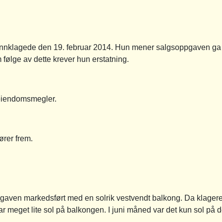
innklagede den 19. februar 2014. Hun mener salgsoppgaven ga
følge av dette krever hun erstatning.
eiendomsmegler.
ører frem.
pgaven markedsført med en solrik vestvendt balkong. Da klageren
var meget lite sol på balkongen. I juni måned var det kun sol på 