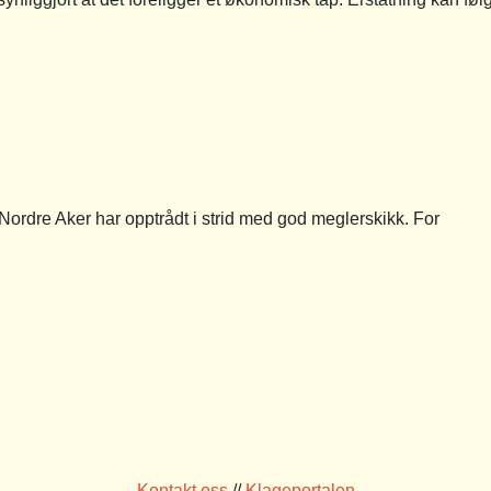
rdre Aker har opptrådt i strid med god meglerskikk. For
Kontakt oss
//
Klageportalen