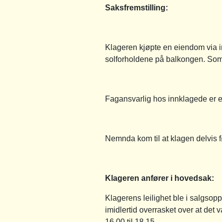
Saksfremstilling:
Klageren kjøpte en eiendom via 
solforholdene på balkongen. Som 
Fagansvarlig hos innklagede er 
Nemnda kom til at klagen delvis f
Klageren anfører i hovedsak:
Klagerens leilighet ble i salgsop
imidlertid overrasket over at det 
16.00 til 18.15.