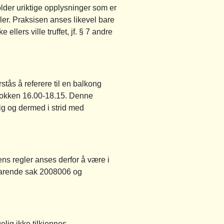
lder uriktige opplysninger som er
ler. Praksisen anses likevel bare
llers ville truffet, jf. § 7 andre
tås å referere til en balkong
 klokken 16.00-18.15. Denne
ig og dermed i strid med
s regler anses derfor å være i
lsvarende sak 2008006 og
elig ikke tilkjennes.