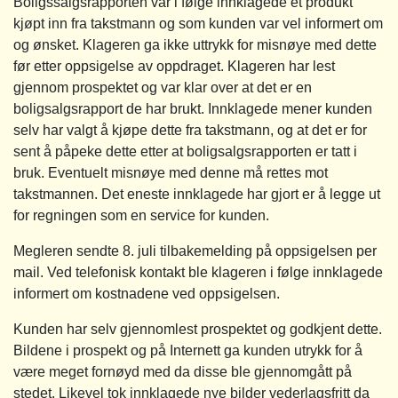
Boligssalgsrapporten var i følge innklagede et produkt
kjøpt inn fra takstmann og som kunden var vel informert om
og ønsket. Klageren ga ikke uttrykk for misnøye med dette
før etter oppsigelse av oppdraget. Klageren har lest
gjennom prospektet og var klar over at det er en
boligsalgsrapport de har brukt. Innklagede mener kunden
selv har valgt å kjøpe dette fra takstmann, og at det er for
sent å påpeke dette etter at boligsalgsrapporten er tatt i
bruk. Eventuelt misnøye med denne må rettes mot
takstmannen. Det eneste innklagede har gjort er å legge ut
for regningen som en service for kunden.
Megleren sendte 8. juli tilbakemelding på oppsigelsen per
mail. Ved telefonisk kontakt ble klageren i følge innklagede
informert om kostnadene ved oppsigelsen.
Kunden har selv gjennomlest prospektet og godkjent dette.
Bildene i prospekt og på Internett ga kunden utrykk for å
være meget fornøyd med da disse ble gjennomgått på
stedet. Likevel tok innklagede nye bilder vederlagsfritt da