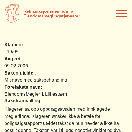
Reklamasjonsnemnda for
Eiendomsmeglingstjenester
Klage nr:
119/05
Avgjort:
09.02.2006
Saken gjelder:
Misnøye med saksbehandling
Foretakets navn:
EiendomsMegler 1 Lilllestrøm
Saksframstilling
Klageren sa opp oppdragsavtalen med innklagede
meglerfirma. Klageren ønsker ikke å betale for
boligsalgsrapport/ utvidet takst da hun hevder å ikke ha
bestilt denne. Taksten var i tillegg negativt vinklet og dyr.