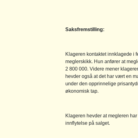
Saksfremstilling:
Klageren kontaktet innklagede i f
meglerskikk. Hun anfører at megle
2 800 000. Videre mener klageren 
hevder også at det har vært en ma
under den opprinnelige prisantyd
økonomisk tap.
Klageren hevder at megleren har fo
innflytelse på salget.