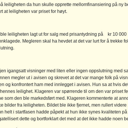
 leiligheten da hun skulle opprette mellomfinansiering på ny bo
at leiligheten var priset for høyt.
ble leiligheten lagt ut for salg med prisantydning på kr 10 00
nnklagede. Megleren skal ha hevdet at det var lurt for å trekke fo
lutning.
gjen igangsatt visninger med liten eller ingen oppslutning med s
nen megler ut i avisen og skrevet at det var mange folk på visni
og konfrontert ham med innlegget i avisen. Hun sa at hvis det er
ennes leilighet. Klageren var spørrende til om den var priset f
ldene som den ble markedsført med. Klageren kommenterte at anno
e bilder fra leiligheten. Bildet ble ikke fjernet, men rullert vide
n helt i startfasen hadde påpekt at hun ikke synes kvaliteten på 
atellisert dette og bortforklart det med at det ikke hadde noen b