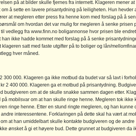
elsen på at bilder skulle fjernes fra internett. Klageren mener 
 om å sette en lavere prisantydning på leiligheten. Hun hevder 
fører at megleren etter press fra henne kom med forslag på å senk
spørsmål om hvordan det var mulig for megleren å senke prisen p
til vedlegg fra www.finn.no boligannonse hvor prisen ble endret
 at han ikke hadde kommet med forslag på å senke prisantydninge
 klageren satt med faste utgifter på to boliger og lån/mellomfin
utlegg hver måned.
 2 300 000. Klageren ga ikke motbud da budet var så lavt i forhol
å kr 2 400 000. Klageren ga et motbud på prisantydning. Budgive
med budgiveren om at de skulle snakke sammen dagen etter. Kla
ed på mobilsvar om at han skulle ringe henne. Megleren tok ikke 
n ringe henne. Etter en stund ringte megleren, og han kunne da
 andre interessentene. Forklaringen på dette skal ha vært at mob
 om at han umiddelbart skulle kontakte budgiveren og de andre
kke ønsket å gi et høyere bud. Dette grunnet at budgiveren da ikk