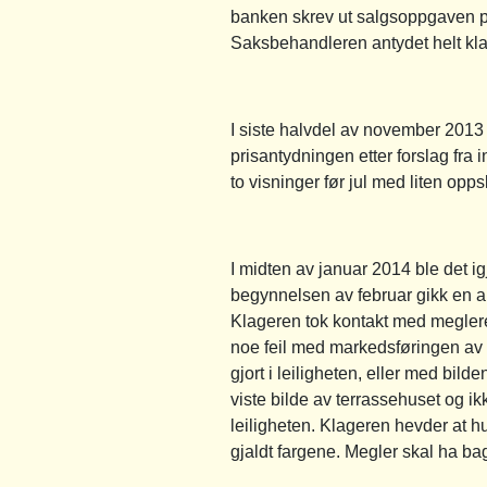
banken skrev ut salgsoppgaven på
Saksbehandleren antydet helt klart 
I siste halvdel av november 2013 
prisantydningen etter forslag fra i
to visninger før jul med liten opps
I midten av januar 2014 ble det i
begynnelsen av februar gikk en an
Klageren tok kontakt med megleren 
noe feil med markedsføringen av h
gjort i leiligheten, eller med bi
viste bilde av terrassehuset og ikk
leiligheten. Klageren hevder at hu
gjaldt fargene. Megler skal ha bag