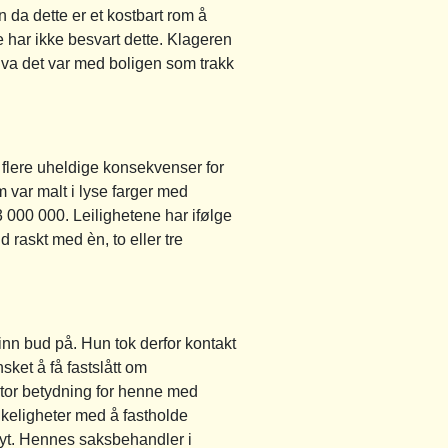
da dette er et kostbart rom å
e har ikke besvart dette. Klageren
va det var med boligen som trakk
 flere uheldige konsekvenser for
 var malt i lyse farger med
3 000 000. Leilighetene har ifølge
d raskt med èn, to eller tre
nn bud på. Hun tok derfor kontakt
sket å få fastslått om
stor betydning for henne med
nkeligheter med å fastholde
høyt. Hennes saksbehandler i