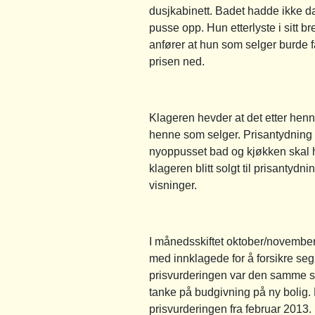
dusjkabinett. Badet hadde ikke d
pusse opp. Hun etterlyste i sitt b
anfører at hun som selger burde 
prisen ned.
Klageren hevder at det etter henn
henne som selger. Prisantydning p
nyoppusset bad og kjøkken skal ha 
klageren blitt solgt til prisantydn
visninger.
I månedsskiftet oktober/november
med innklagede for å forsikre seg 
prisvurderingen var den samme so
tanke på budgivning på ny bolig.
prisvurderingen fra februar 2013.