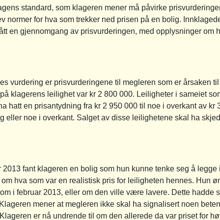
agens standard, som klageren mener må påvirke prisvurderingen 
rev normer for hva som trekker ned prisen på en bolig. Innklaged
fått en gjennomgang av prisvurderingen, med opplysninger om h
es vurdering er prisvurderingene til megleren som er årsaken til
å klagerens leilighet var kr 2 800 000. Leiligheter i sameiet som
hatt en prisantydning fra kr 2 950 000 til noe i overkant av kr 
ing eller noe i overkant. Salget av disse leilighetene skal ha skjed
 2013 fant klageren en bolig som hun kunne tenke seg å legge i
om hva som var en realistisk pris for leiligheten hennes. Hun øn
m i februar 2013, eller om den ville være lavere. Dette hadde 
 Klageren mener at megleren ikke skal ha signalisert noen bete
 Klageren er nå undrende til om den allerede da var priset for 