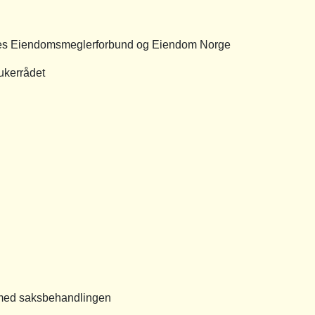
es Eiendomsmeglerforbund og Eiendom Norge
ukerrådet
d saksbehandlingen