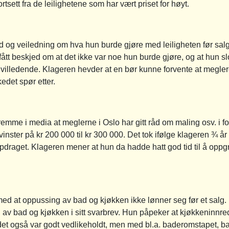
bortsett fra de leilighetene som har vært priset for høyt.
 og veiledning om hva hun burde gjøre med leiligheten før salg, 
ått beskjed om at det ikke var noe hun burde gjøre, og at hun sl
ære villedende. Klageren hevder at en bør kunne forvente at megle
det spør etter.
 fremme i media at meglerne i Oslo har gitt råd om maling osv. i f
inster på kr 200 000 til kr 300 000. Det tok ifølge klageren ¾ å
 oppdraget. Klageren mener at hun da hadde hatt god tid til å oppg
med at oppussing av bad og kjøkken ikke lønner seg før et salg.
 av bad og kjøkken i sitt svarbrev. Hun påpeker at kjøkkeninnre
det også var godt vedlikeholdt, men med bl.a. baderomstapet, b