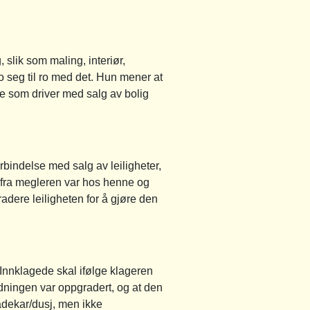
slik som maling, interiør,
o seg til ro med det. Hun mener at
re som driver med salg av bolig
orbindelse med salg av leiligheter,
r fra megleren var hos henne og
radere leiligheten for å gjøre den
 Innklagede skal ifølge klageren
dningen var oppgradert, og at den
adekar/dusj, men ikke