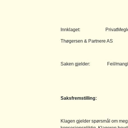
Innklaget: PrivatMegler
Thøgersen & Partnere AS
Saken gjelder: Feil/mangle
Saksfremstilling:
Klagen gjelder spørsmål om megle
konsesjonspliktig. Klageren hevd