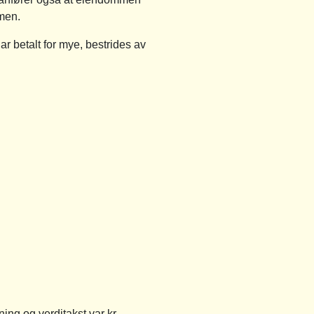
mmen.
r betalt for mye, bestrides av
ing og verditakst var kr