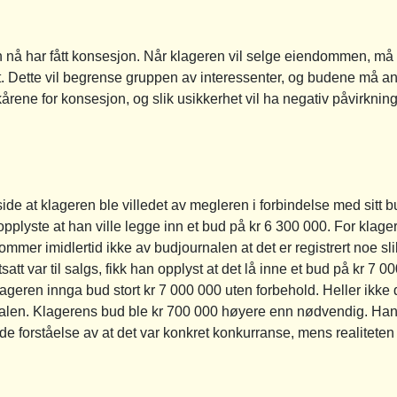
en nå har fått konsesjon. Når klageren vil selge eiendommen, m
Dette vil begrense gruppen av interessenter, og budene må antas
ilkårene for konsesjon, og slik usikkerhet vil ha negativ påvirkni
side at klageren ble villedet av megleren i forbindelse med sitt 
plyste at han ville legge inn et bud på kr 6 300 000. For klagere
ommer imidlertid ikke av budjournalen at det er registrert noe s
att var til salgs, fikk han opplyst at det lå inne et bud på kr 7
geren innga bud stort kr 7 000 000 uten forbehold. Heller ikke 
nalen. Klagerens bud ble kr 700 000 høyere enn nødvendig. Han
 forståelse av at det var konkret konkurranse, mens realiteten v