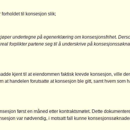
forholdet til konsesjon slik;
kjøper undertegne på egenerklæring om konsesjonsfrihet. Der
eal forplikter partene seg til å underskrive på konsesjonssøkn
adde kjent til at eiendommen faktisk krevde konsesjon, ville de
m at handelen forutsatte at konsesjon ble gitt, samt hvem som
esjon først en måned etter kontraktsmøtet. Dette dokumenterer 
onsesjon var nødvendig, i motsatt fall kunne konsesjonssøknade