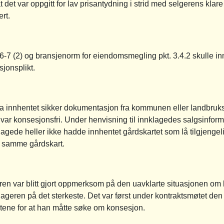
 det var oppgitt for lav prisantydning i strid med selgerens klare 
ert.
-7 (2) og bransjenorm for eiendomsmegling pkt. 3.4.2 skulle inn
sjonsplikt.
a innhentet sikker dokumentasjon fra kommunen eller landbruks
al var konsesjonsfri. Under henvisning til innklagedes salgsinf
klagede heller ikke hadde innhentet gårdskartet som lå tilgjeng
 samme gårdskart.
en var blitt gjort oppmerksom på den uavklarte situasjonen om k
klageren på det sterkeste. Det var først under kontraktsmøtet de
tene for at han måtte søke om konsesjon.