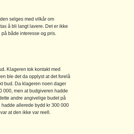
å den selges med vilkår om
 å bli langt lavere. Det er ikke
ng på både interesse og pris.
bud. Klageren tok kontakt med
n ble det da opplyst at det forelå
likt bud. Da klageren noen dager
 000 000, men at budgiveren hadde
dette andre angivelige budet på
 hadde allerede bydd kr 300 000
ar at den ikke var reell.