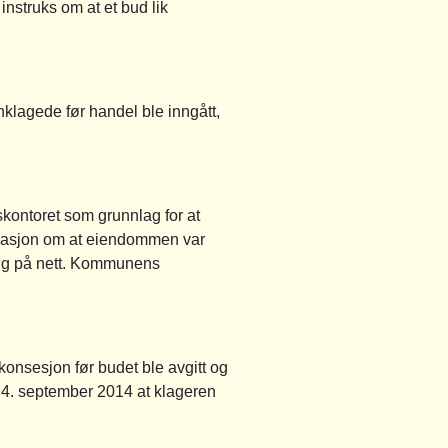
instruks om at et bud lik
klagede før handel ble inngått,
kontoret som grunnlag for at
ormasjon om at eiendommen var
elig på nett. Kommunens
onsesjon før budet ble avgitt og
n 4. september 2014 at klageren