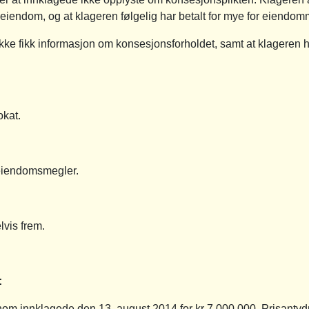
eiendom, og at klageren følgelig har betalt for mye for eiendo
e fikk informasjon om konsesjonsforholdet, samt at klageren ha
okat.
eiendomsmegler.
lvis frem.
t:
om innklagede den 13. august 2014 for kr 7 000 000. Prisantydn