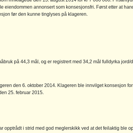
 eiendommen annonsert som konsesjonsfri. Først etter at handel
esjon før den kunne tinglyses på klageren.
ruk på 44,3 mål, og er registrert med 34,2 mål fulldyrka jord/d
ageren den 6. oktober 2014. Klageren ble innvilget konsesjon f
 den 25. februar 2015.
r opptrådt i strid med god meglerskikk ved at det feilaktig ble 