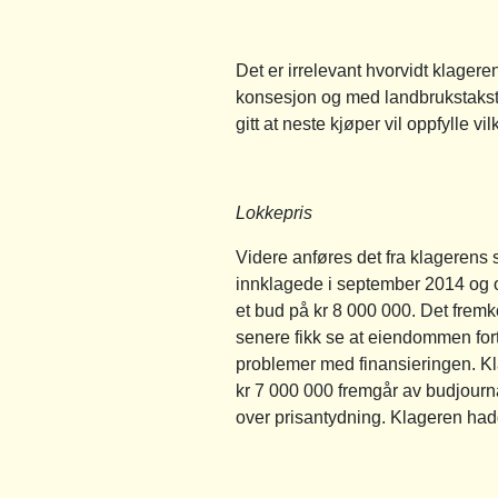
Det er irrelevant hvorvidt klager
konsesjon og med landbrukstakst. 
gitt at neste kjøper vil oppfylle v
Lokkepris
Videre anføres det fra klagerens 
innklagede i september 2014 og op
et bud på kr 8 000 000. Det fremk
senere fikk se at eiendommen forts
problemer med finansieringen. Kla
kr 7 000 000 fremgår av budjour
over prisantydning. Klageren hadde