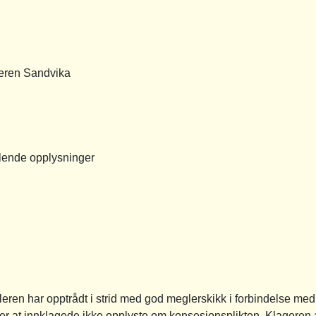
en Sandvika
nde opplysninger
ren har opptrådt i strid med god meglerskikk i forbindelse me
er at innklagede ikke opplyste om konsesjonsplikten. Klagere