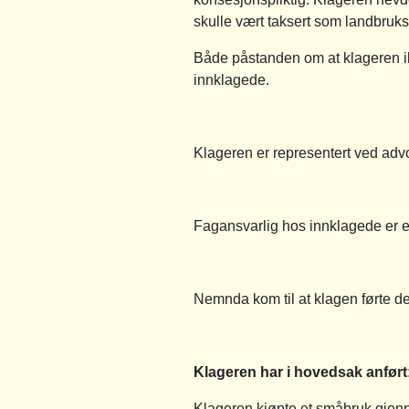
skulle vært taksert som landbruks
Både påstanden om at klageren ikk
innklagede.
Klageren er representert ved adv
Fagansvarlig hos innklagede er 
Nemnda kom til at klagen førte de
Klageren har i hovedsak anfør
Klageren kjøpte et småbruk gjenn