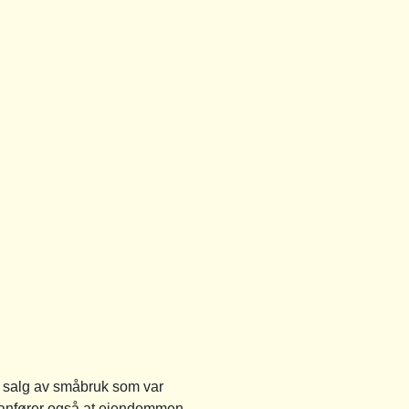
d salg av småbruk som var
n anfører også at eiendommen