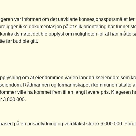
ageren var informert om det uavklarte konsesjonsspørsmålet før h
oreligger ikke dokumentasjon på at slik orientering har funnet st
 kontraktsmøtet det ble opplyst om muligheten for at han måtte s
e før bud ble gitt.
ig opplysning om at eiendommen var en landbrukseiendom som kr
kseiendom. Rådmannen og formannskapet i kommunen uttalte at
ndommer ville ha kommet frem til en langt lavere pris. Klageren h
r 3 800 000.
basert på en prisantydning og verditakst stor kr 6 000 000. Foru