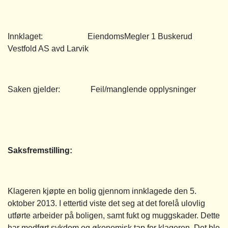
Innklaget: EiendomsMegler 1 Buskerud
Vestfold AS avd Larvik
Saken gjelder: Feil/manglende opplysninger
Saksfremstilling:
Klageren kjøpte en bolig gjennom innklagede den 5.
oktober 2013. I ettertid viste det seg at det forelå ulovlig
utførte arbeider på boligen, samt fukt og muggskader. Dette
har medført sykdom og økonomisk tap for klageren. Det ble