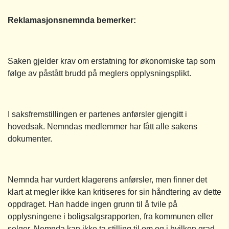
Reklamasjonsnemnda bemerker:
Saken gjelder krav om erstatning for økonomiske tap som
følge av påstått brudd på meglers opplysningsplikt.
I saksfremstillingen er partenes anførsler gjengitt i
hovedsak. Nemndas medlemmer har fått alle sakens
dokumenter.
Nemnda har vurdert klagerens anførsler, men finner det
klart at megler ikke kan kritiseres for sin håndtering av dette
oppdraget. Han hadde ingen grunn til å tvile på
opplysningene i boligsalgsrapporten, fra kommunen eller
selger. Nemnda kan ikke ta stilling til om og i hvilken grad