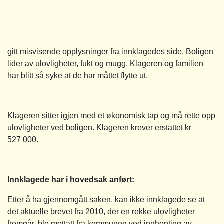
gitt misvisende opplysninger fra innklagedes side. Boligen
lider av ulovligheter, fukt og mugg. Klageren og familien
har blitt så syke at de har måttet flytte ut.
Klageren sitter igjen med et økonomisk tap og må rette opp
ulovligheter ved boligen. Klageren krever erstattet kr
527 000.
Innklagede har i hovedsak anført:
Etter å ha gjennomgått saken, kan ikke innklagede se at
det aktuelle brevet fra 2010, der en rekke ulovligheter
fremgår, ble mottatt fra kommunen ved innhenting av