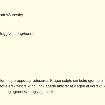
 AS Vestby
gg/vederlag/honorar
a for megleroppdrag reduseres. Klager solgte sin bolig gjennom 
t for eierskifteforsikring. Innklagede anfører at klagen er korrekt,
vtalen og egenerklæringsskjemaet.