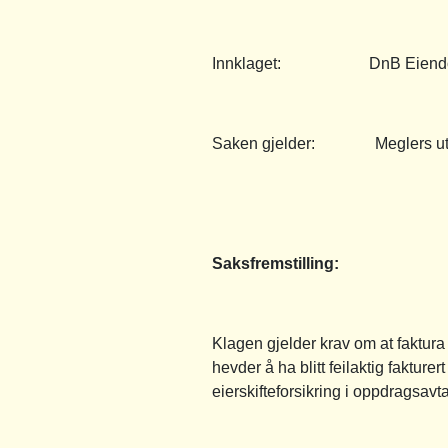
Innklaget: DnB Eiendom
Saken gjelder: Meglers utle
Saksfremstilling:
Klagen gjelder krav om at faktur
hevder å ha blitt feilaktig fakturer
eierskifteforsikring i oppdragsa