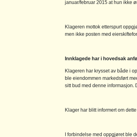
januar/februar 2015 at hun ikke øn
Klageren mottok etterspurt oppgj
men ikke posten med eierskiftefor
Innklagede har i hovedsak anfø
Klageren har krysset av både i op
ble eiendommen markedsført med at
sitt bud med denne informasjon. De
Klager har blitt informert om dett
I forbindelse med oppgjøret ble de