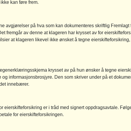
 ikke kan føre frem.
 avgjørelser på hva som kan dokumenteres skriftlig Fremlagt 
et fremgår av denne at klageren har krysset av for eierskifteforsi
er at klageren likevel ikke ønsket å tegne eierskifteforsikring,
egenerklæringsskjema krysset av på hun ønsker å tegne eierskif
ene og informasjonsbrosjyre. Den som skriver under på et dokum
 det innebærer.
r eierskifteforsikring er i tråd med signert oppdragsavtale. Følg
etale for eierskifteforsikringen.