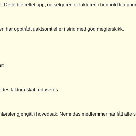
. Dette ble rettet opp, og selgeren er fakturert i henhold til opp
n har opptrådt uaktsomt eller i strid med god meglerskikk.
r:
edes faktura skal reduseres.
 anførsler gjengitt i hovedsak. Nemndas medlemmer har fått alle