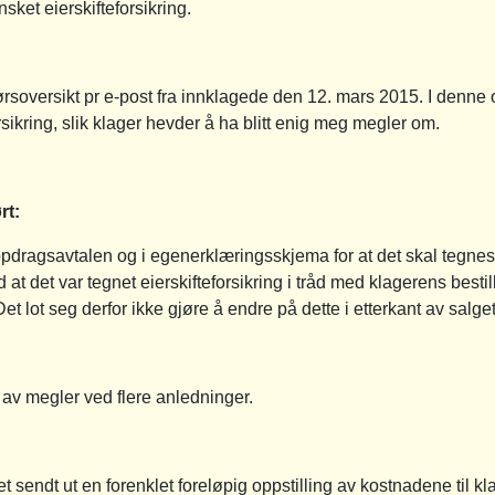
sket eierskifteforsikring.
ørsoversikt pr e-post fra innklagede den 12. mars 2015. I denn
sikring, slik klager hevder å ha blitt enig meg megler om.
rt:
pdragsavtalen og i egenerklæringsskjema for at det skal tegnes 
 det var tegnet eierskifteforsikring i tråd med klagerens bestill
t lot seg derfor ikke gjøre å endre på dette i etterkant av salget
e av megler ved flere anledninger.
t sendt ut en forenklet foreløpig oppstilling av kostnadene til kla