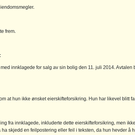
eiendomsmegler.
te frem.
:
ed innklagede for salg av sin bolig den 11. juli 2014. Avtalen b
 at hun ikke ønsket eierskifteforsikring. Hun har likevel blitt fak
ing fra innklagede, inkluderte dette eierskifteforsikring, men 
a skjedd en feilpostering eller feil i teksten, da hun hevder å h