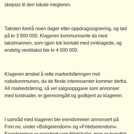
skepsis til den lokale megleren.
Taksten forelå noen dager etter oppdragssignering, og lød
på kr 3 800 000. Klageren kommuniserte da med
takstmannen, som igjen tok kontakt med innklagede, og
endelig verditakst ble kr 4 000 000.
Klageren ønsket å rette markedsføringen mot
nabokommunen, da de fleste interessenter kommer derfra.
All markedsføring, så vel salgsoppgave som annonser
med kostnader, er gjennomgått og godkjent av klageren.
I samråd med klageren ble eiendommen annonsert på
Finn.no, under «Boligeiendom» og «Fritidseiendom».
Eiendommen er registrert som fritidsbolig, men er benyttet