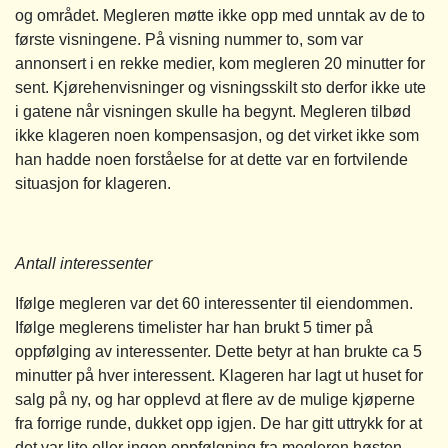
og området. Megleren møtte ikke opp med unntak av de to
første visningene. På visning nummer to, som var
annonsert i en rekke medier, kom megleren 20 minutter for
sent. Kjørehenvisninger og visningsskilt sto derfor ikke ute
i gatene når visningen skulle ha begynt. Megleren tilbød
ikke klageren noen kompensasjon, og det virket ikke som
han hadde noen forståelse for at dette var en fortvilende
situasjon for klageren.
Antall interessenter
Ifølge megleren var det 60 interessenter til eiendommen.
Ifølge meglerens timelister har han brukt 5 timer på
oppfølging av interessenter. Dette betyr at han brukte ca 5
minutter på hver interessent. Klageren har lagt ut huset for
salg på ny, og har opplevd at flere av de mulige kjøperne
fra forrige runde, dukket opp igjen. De har gitt uttrykk for at
det var lite eller ingen oppfølgning fra megleren høsten