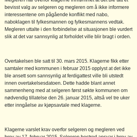
bevisst valg av selgeren og megleren om å ikke informere
interessentene om pågående konflikt med nabo,
naboklagen til fylkesmannen og fylkesmannens vedtak.
Megleren uttalte i den forbindelse at situasjonen ble vurdert
slik at det var sannsynlig at forholdet ville blir bragt i orden.
Overtakelsen ble satt til 30. mars 2015. Klagerne fikk etter
samtaler med kommunen i februar 2015 opplyst at det ikke
ble ansett som sannsynlig at ferdigattest ville bli utstedt
innen overtakelsesdatoen. Dette hadde blant annet
sammenheng med at selgeren først søkte kommunen om
nødvendig tillatelse den 26. januar 2015, altså vel tre uker
etter inngåelse av kjøpsavtale med klagerne.
Klagerne varslet krav overfor selgeren og megleren ved
brev av 17. februar 2015. Selgeren bestred ansvar i brev av