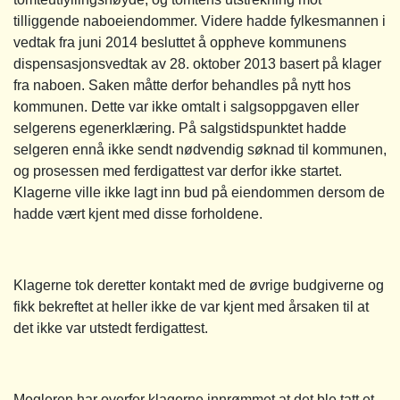
tilliggende naboeiendommer. Videre hadde fylkesmannen i
vedtak fra juni 2014 besluttet å oppheve kommunens
dispensasjonsvedtak av 28. oktober 2013 basert på klager
fra naboen. Saken måtte derfor behandles på nytt hos
kommunen. Dette var ikke omtalt i salgsoppgaven eller
selgerens egenerklæring. På salgstidspunktet hadde
selgeren ennå ikke sendt nødvendig søknad til kommunen,
og prosessen med ferdigattest var derfor ikke startet.
Klagerne ville ikke lagt inn bud på eiendommen dersom de
hadde vært kjent med disse forholdene.
Klagerne tok deretter kontakt med de øvrige budgiverne og
fikk bekreftet at heller ikke de var kjent med årsaken til at
det ikke var utstedt ferdigattest.
Megleren har overfor klagerne innrømmet at det ble tatt et