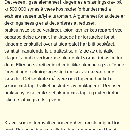
Det vesentligste elementet i klagernes erstatningskrav på
kr 500 000 synes å være kostnader forbundet med å
etablere støttemur/fylle ut tomten. Argumentet for at dette er
dekningsmessig er at det anføres at redusert
bruksutnyttelse og verdireduksjon kan tenkes reparert ved
opparbeidelse av mur. Innklagede har forståelse for at
klagerne er skuffet over at utearealet har blitt beskåret,
samt at manglende ferdigattest som følge av gjentatte
klager fra nabo vedrørende utearealet skaper irritasjon for
dem. Etter norsk rett er imidlertid ikke ulempe og skuffende
forventinger dekningsmessig i en sak av nærværende
karakter. Det sentrale må være om klagerne har lidt et
økonomisk tap, hvilket bestrides av innklagede. Redusert
bruksutnyttelse er ikke et økonomisk tap, og nyter derfor
ikke erstatningsrettslig vern.
Kravet som er fremsatt er under enhver omstendighet for
høyt. Redusert bruksutnyttelse kan repareres ved langt