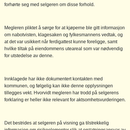
forhørte seg med selgeren om disse forhold.
Megleren pliktet å sørge for at kjøperne ble gitt informasjon
om nabotvisten, klagesaken og fylkesmannens vedtak, og
at det var usikkert når ferdigattest kunne foreligge, samt
hvilke tiltak på eiendommens uteareal som var nødvendig
for utstedelse av denne.
Innklagede har ikke dokumentert kontakten med
kommunen, og følgelig kan ikke denne opplysningen
tillegges vekt. Hvorvidt megleren har trodd på selgerens
forklaring er heller ikke relevant for aktsomhetsvurderingen.
Det bestrides at selgeren på visning ga tilstrekkelig
informasjon om risikoelementer slik at erstatningsansvar av