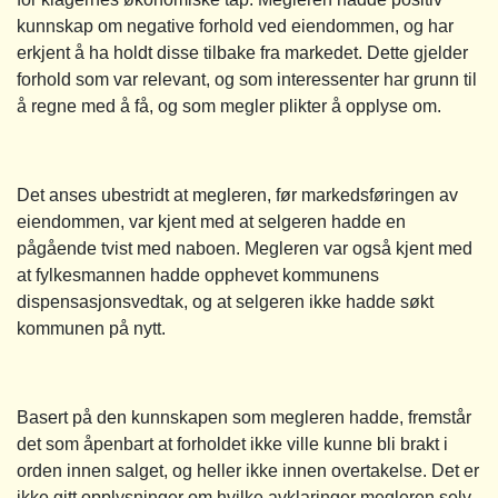
kunnskap om negative forhold ved eiendommen, og har
erkjent å ha holdt disse tilbake fra markedet. Dette gjelder
forhold som var relevant, og som interessenter har grunn til
å regne med å få, og som megler plikter å opplyse om.
Det anses ubestridt at megleren, før markedsføringen av
eiendommen, var kjent med at selgeren hadde en
pågående tvist med naboen. Megleren var også kjent med
at fylkesmannen hadde opphevet kommunens
dispensasjonsvedtak, og at selgeren ikke hadde søkt
kommunen på nytt.
Basert på den kunnskapen som megleren hadde, fremstår
det som åpenbart at forholdet ikke ville kunne bli brakt i
orden innen salget, og heller ikke innen overtakelse. Det er
ikke gitt opplysninger om hvilke avklaringer megleren selv