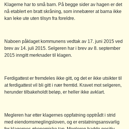
Klagerne har to små barn. På begge sider av hagen er det
nå etablert en bratt skråning, som innebærer at barna ikke
kan leke ute uten tilsyn fra foreldre.
Naboen påklaget kommunens vedtak av 17. juni 2015 ved
brev av 14. juli 2015. Selgeren har i brev av 8. september
2015 inngitt merknader til klagen.
Ferdigattest er fremdeles ikke gitt, og det er ikke utsikter til
at ferdigattest vil bli gitt i nær fremtid. Kravet mot selgeren,
herunder tilbakeholdt beløp, er heller ikke avklart.
Megleren har etter klagernes oppfatning opptrådt i strid
med eiendomsmeglingsloven, og er erstatningsansvarlig
for klagernes økonomiske tap. Megleren hadde positiv