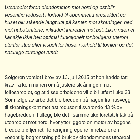
Utearealet foran eiendommen mot nord og øst blir
vesentlig redusert i forhold til opprinnelig prosjektert og
huset blir stående langt ute på kanten mot skråningen ned
mot nabotomtene, inkludert friarealet mot øst. Løsningen er
kanskje ikke helt optimal funksjonelt for boligens uterom
utenfor stue eller visuelt for huset i forhold til tomten og det
naturlige terrenget rundt.
Selgeren varslet i brev av 13. juli 2015 at han hadde fått
krav fra kommunen om å justere skråningen mot
fellesarealet, og at disse arbeidene ville bli utført i uke 33.
Som følge av arbeidet ble bredden på hagen fra husvegg
til skråningskant mot øst redusert tilsvarende 43 % av
hagebredden. I tillegg ble det i samme uke foretatt tiltak på
utearealet mot nord, hvor ytterliggere en meter av hagens
bredde ble fjernet. Terrenginngrepene innebærer en
vesentlig begrensning på bruk av eiendommens uteareal.