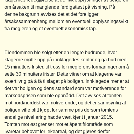
om årsaken til manglende ferdigattest på visning. På
denne bakgrunn avvises det at det foreligger
årsakssammenheng mellom en eventuell opplysningssvikt
fra megleren og et eventuelt økonomisk tap.
Eiendommen ble solgt etter en lengre budrunde, hvor
klagerne møtte opp på innklagedes kontor og ga bud med
15 minutters frister, til tross for meglerens formaninger om å
sette 30 minutters frister. Dette vitner om at klagerne var
svært ivrig på å få tilslaget på boligen. Innklagede mener at
det var boligen og dens standard som var motiverende for
markedsprisen som ble oppnådd. Det avvises at tomten
mot nord/nordøst var motiverende, og det er sannsynlig at
boligen ville blitt kjøpt for samme pris dersom tomtens
endelige nivellering hadde vært kjent i januar 2015.
Tomten mot øst grenser mot et åpent friområde som
ivaretar behovet for lekeareal, og det gjøres derfor