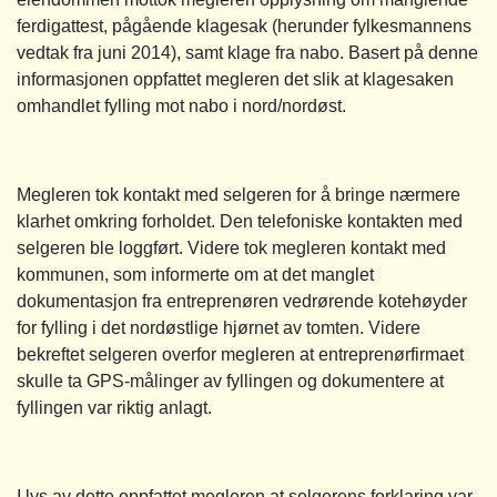
ferdigattest, pågående klagesak (herunder fylkesmannens
vedtak fra juni 2014), samt klage fra nabo. Basert på denne
informasjonen oppfattet megleren det slik at klagesaken
omhandlet fylling mot nabo i nord/nordøst.
Megleren tok kontakt med selgeren for å bringe nærmere
klarhet omkring forholdet. Den telefoniske kontakten med
selgeren ble loggført. Videre tok megleren kontakt med
kommunen, som informerte om at det manglet
dokumentasjon fra entreprenøren vedrørende kotehøyder
for fylling i det nordøstlige hjørnet av tomten. Videre
bekreftet selgeren overfor megleren at entreprenørfirmaet
skulle ta GPS-målinger av fyllingen og dokumentere at
fyllingen var riktig anlagt.
I lys av dette oppfattet megleren at selgerens forklaring var