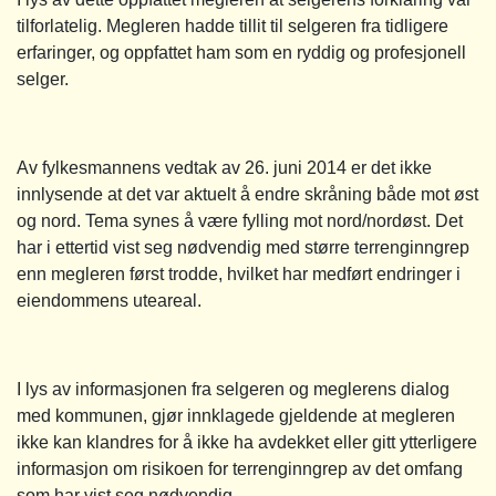
tilforlatelig. Megleren hadde tillit til selgeren fra tidligere
erfaringer, og oppfattet ham som en ryddig og profesjonell
selger.
Av fylkesmannens vedtak av 26. juni 2014 er det ikke
innlysende at det var aktuelt å endre skråning både mot øst
og nord. Tema synes å være fylling mot nord/nordøst. Det
har i ettertid vist seg nødvendig med større terrenginngrep
enn megleren først trodde, hvilket har medført endringer i
eiendommens uteareal.
I lys av informasjonen fra selgeren og meglerens dialog
med kommunen, gjør innklagede gjeldende at megleren
ikke kan klandres for å ikke ha avdekket eller gitt ytterligere
informasjon om risikoen for terrenginngrep av det omfang
som har vist seg nødvendig.