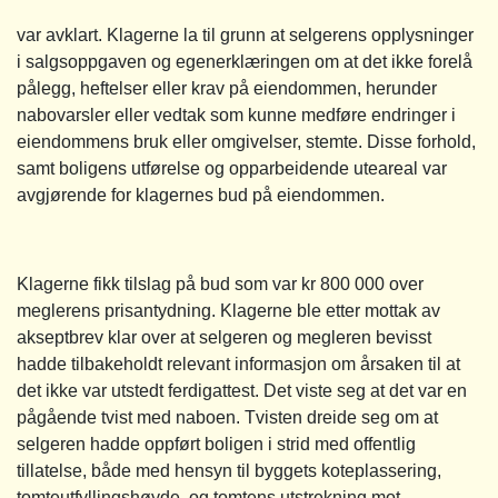
var avklart. Klagerne la til grunn at selgerens opplysninger
i salgsoppgaven og egenerklæringen om at det ikke forelå
pålegg, heftelser eller krav på eiendommen, herunder
nabovarsler eller vedtak som kunne medføre endringer i
eiendommens bruk eller omgivelser, stemte. Disse forhold,
samt boligens utførelse og opparbeidende uteareal var
avgjørende for klagernes bud på eiendommen.
Klagerne fikk tilslag på bud som var kr 800 000 over
meglerens prisantydning. Klagerne ble etter mottak av
akseptbrev klar over at selgeren og megleren bevisst
hadde tilbakeholdt relevant informasjon om årsaken til at
det ikke var utstedt ferdigattest. Det viste seg at det var en
pågående tvist med naboen. Tvisten dreide seg om at
selgeren hadde oppført boligen i strid med offentlig
tillatelse, både med hensyn til byggets koteplassering,
tomteutfyllingshøyde, og tomtens utstrekning mot