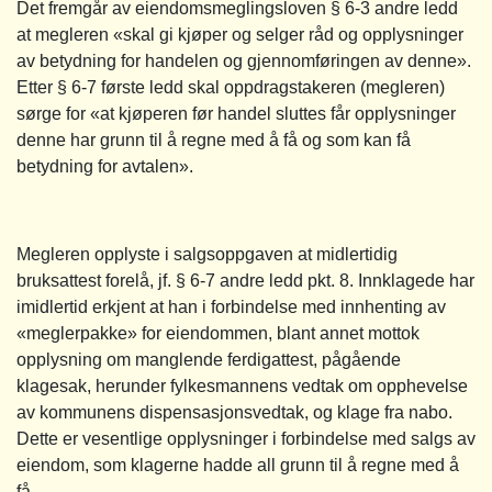
Det fremgår av eiendomsmeglingsloven § 6-3 andre ledd
at megleren «skal gi kjøper og selger råd og opplysninger
av betydning for handelen og gjennomføringen av denne».
Etter § 6-7 første ledd skal oppdragstakeren (megleren)
sørge for «at kjøperen før handel sluttes får opplysninger
denne har grunn til å regne med å få og som kan få
betydning for avtalen».
Megleren opplyste i salgsoppgaven at midlertidig
bruksattest forelå, jf. § 6-7 andre ledd pkt. 8. Innklagede har
imidlertid erkjent at han i forbindelse med innhenting av
«meglerpakke» for eiendommen, blant annet mottok
opplysning om manglende ferdigattest, pågående
klagesak, herunder fylkesmannens vedtak om opphevelse
av kommunens dispensasjonsvedtak, og klage fra nabo.
Dette er vesentlige opplysninger i forbindelse med salgs av
eiendom, som klagerne hadde all grunn til å regne med å
få.