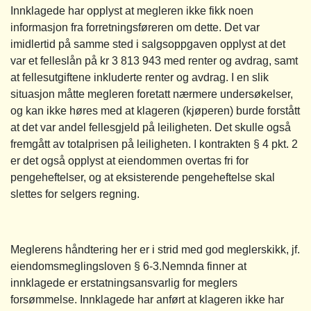
Innklagede har opplyst at megleren ikke fikk noen
informasjon fra forretningsføreren om dette. Det var
imidlertid på samme sted i salgsoppgaven opplyst at det
var et felleslån på kr 3 813 943 med renter og avdrag, samt
at fellesutgiftene inkluderte renter og avdrag. I en slik
situasjon måtte megleren foretatt nærmere undersøkelser,
og kan ikke høres med at klageren (kjøperen) burde forstått
at det var andel fellesgjeld på leiligheten. Det skulle også
fremgått av totalprisen på leiligheten. I kontrakten § 4 pkt. 2
er det også opplyst at eiendommen overtas fri for
pengeheftelser, og at eksisterende pengeheftelse skal
slettes for selgers regning.
Meglerens håndtering her er i strid med god meglerskikk, jf.
eiendomsmeglingsloven § 6-3.Nemnda finner at
innklagede er erstatningsansvarlig for meglers
forsømmelse. Innklagede har anført at klageren ikke har