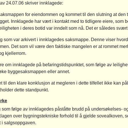
 av 24.07.06 skriver innklagede:
ksmappen for eiendommen og kommet til den slutning at den ti
bygget. Innklagede har vært i kontakt med to tidligere eiere, som
eiligheten i deres botid var inndelt som nå. Det er således svært 
ng som var arkivert i innklagedes saksmappe. Denne viser hvord
men. Det som vil være den faktiske mangelen er at rommet mer
og kjellerrom.
ære om innklagede på befaringstidspunktet, som følge av leilighe
ersøke byggesaksmappen eller annet.
 til den klare konklusjon at megleren i dette tilfellet ikke kan påle
holder dette standpunkt.
rke
g som følge av innklagedes påståtte brudd på undersøkelses- og
gen over bygningstekniske forhold til å gjelde sovealkoven, 
t i salgsoppgaven.