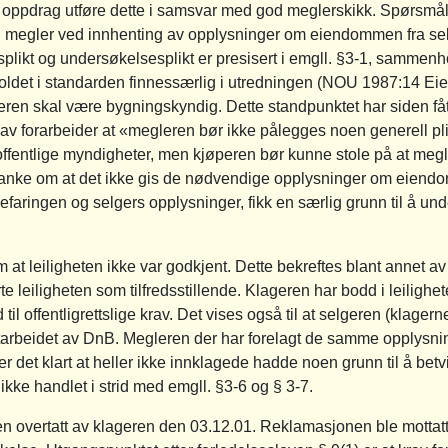
 oppdrag utføre dette i samsvar med god meglerskikk. Spørsmål
megler ved innhenting av opplysninger om eiendommen fra selge
ikt og undersøkelsesplikt er presisert i emgll. §3-1, sammenh
holdet i standarden finnessærlig i utredningen (NOU 1987:14 E
eren skal være bygningskyndig. Dette standpunktet har siden fått
et av forarbeider at «megleren bør ikke pålegges noen generell 
til offentlige myndigheter, men kjøperen bør kunne stole på at m
anke om at det ikke gis de nødvendige opplysninger om eiend
efaringen og selgers opplysninger, fikk en særlig grunn til å u
 at leiligheten ikke var godkjent. Dette bekreftes blant annet 
e leiligheten som tilfredsstillende. Klageren har bodd i leiligheten
ld til offentligrettslige krav. Det vises også til at selgeren (klager
utarbeidet av DnB. Megleren der har forelagt de samme opplysn
 det klart at heller ikke innklagede hadde noen grunn til å betvil
kke handlet i strid med emgll. §3-6 og § 3-7.
eten overtatt av klageren den 03.12.01. Reklamasjonen ble motta