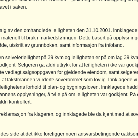
vet i saken.
alg av den omhandlede leiligheten den 31.10.2001. Innklagede 
teriell til bruk i markedsføringen. Dette basert på opplysninge
, utskrift av grunnboken, samt informasjon fra infoland.
 selveierleilighet på 39 kvm og leiligheten er på om lag 39 kvm. 
godkjent. Selgeren ga aldri uttrykk for at leiligheten ikke var god
 vedlagt salgsoppgaven for gjeldende eiendom, samt selgerens 
l at takstmannen vurderte soverommet som lovlig. Innklagede vur
e leilighetens forhold til plan- og bygningsloven. Innklagede hadd
nnens opplysninger, å tvile på om leiligheten var godkjent. P
i kontrollert.
eklamasjon fra klageren, og innklagede ble da kjent med at sov
gedes side at det ikke foreligger noen ansvarsbetingende uaktsom