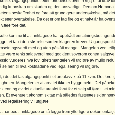
akelse. Utgangspunktet etter forledelsesloven § 9(1) er at krav for
vendig kunnskap om skaden og den ansvarlige. Dersom Nemnda le
ghetens beskaffenhet og foretatt grundigere undersøkelse, må det
 etter overtakelse. Da det er om lag fire og et halvt år fra overt
ære foreldet.
e komme til at innklagede har opptrådt erstatningsbetingende 
eligger et tap i den størrelsesorden klageren krever. Utgangspun
omsetningsverdi med og uten påstått mangel. Mangelen ved leili
åtte være tenkt salgsverdi med godkjent soverom contra salgsv
sig vurderes hva lovlighetsmangelen vil utgjøre av mulig redus
å se hen til hva kostnadene ved legalisering vil utgjøre.
, i det det tas utgangspunkt i et arealavvik på 11 kvm. Det forel
leiligheten. Mangelen er at arealet ikke er byggemeldt. Det påpek
enning av det aktuelle arealet forut for et salg vil føre til et m
ngen. Et eventuelt økonomisk tap må således fastsettes skjønnsm
ed legalisering vil utgjøre.
har bedt innklagede om å legge frem ytterligere dokumentasjon