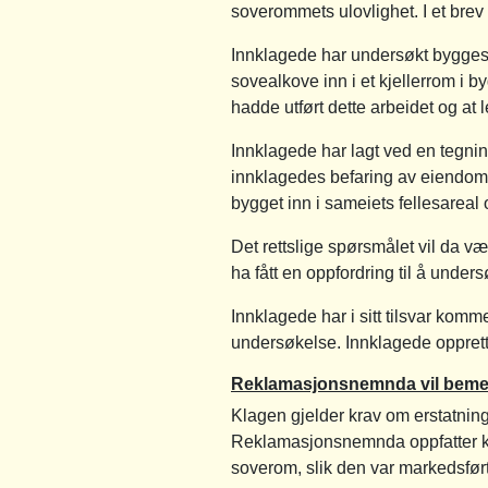
soverommets ulovlighet. I et brev
Innklagede har undersøkt byggesa
sovealkove inn i et kjellerrom i 
hadde utført dette arbeidet og at l
Innklagede har lagt ved en tegni
innklagedes befaring av eiendom
bygget inn i sameiets fellesareal 
Det rettslige spørsmålet vil da v
ha fått en oppfordring til å und
Innklagede har i sitt tilsvar kommet
undersøkelse. Innklagede opprett
Reklamasjonsnemnda vil beme
Klagen gjelder krav om erstatnin
Reklamasjonsnemnda oppfatter kla
soverom, slik den var markedsfør