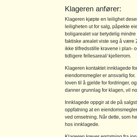
Klageren anfører:
Klageren kjøpte en leilighet des
leiligheten ut for salg, påpekte 
boligarealet var betydelig mindre
faktiske arealet viste seg å være 
ikke tilfredsstille kravene i pla
tidligere fellesareal/ kjellerrom.
Klageren kontaktet innklagede for
eiendomsmegler er ansvarlig for. I
loven til å gjelde for fordringer, 
danner grunnlag for klagen, vil nor
Innklagede oppgir at de på salgsti
oppfatning at en eiendomsmegler ak
ved omsetning. Når dette, som her
hos innklagede.
Klageren krever erstatning fra inn