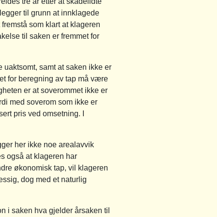
eldes tre år etter at skadelidte
gger til grunn at innklagede
 fremstå som klart at klageren
akelse til saken er fremmet for
uaktsomt, samt at saken ikke er
ktet for beregning av tap må være
gheten er at soverommet ikke er
erdi med soverom som ikke er
ert pris ved omsetning. I
igger her ikke noe arealavvik
es også at klageren har
indre økonomisk tap, vil klageren
essig, dog med et naturlig
 i saken hva gjelder årsaken til