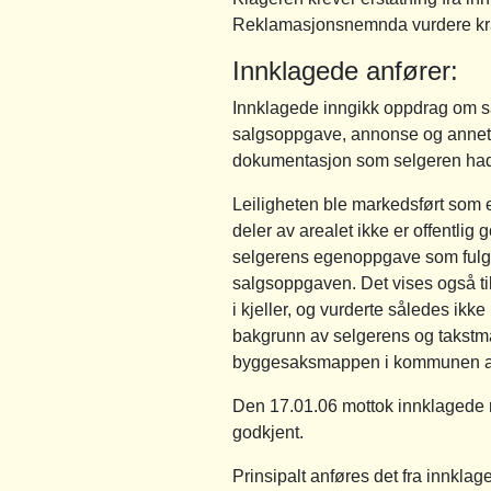
Reklamasjonsnemnda vurdere kra
Innklagede anfører:
Innklagede inngikk oppdrag om s
salgsoppgave, annonse og annet ma
dokumentasjon som selgeren hadde
Leiligheten ble markedsført som en
deler av arealet ikke er offentlig 
selgerens egenoppgave som fulgte
salgsoppgaven. Det vises også ti
i kjeller, og vurderte således ikk
bakgrunn av selgerens og takstma
byggesaksmappen i kommunen aldr
Den 17.01.06 mottok innklagede r
godkjent.
Prinsipalt anføres det fra innkla