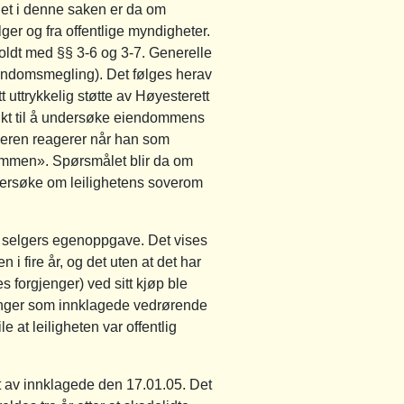
et i denne saken er da om
r og fra offentlige myndigheter.
oldt med §§ 3-6 og 3-7. Generelle
iendomsmegling). Det følges herav
 uttrykkelig støtte av Høyesterett
plikt til å undersøke eiendommens
egleren reagerer når han som
ommen». Spørsmålet blir da om
ndersøke om leilighetens soverom
av selgers egenoppgave. Det vises
 i fire år, og det uten at det har
nes forgjenger) ved sitt kjøp ble
inger som innklagede vedrørende
e at leiligheten var offentlig
tt av innklagede den 17.01.05. Det