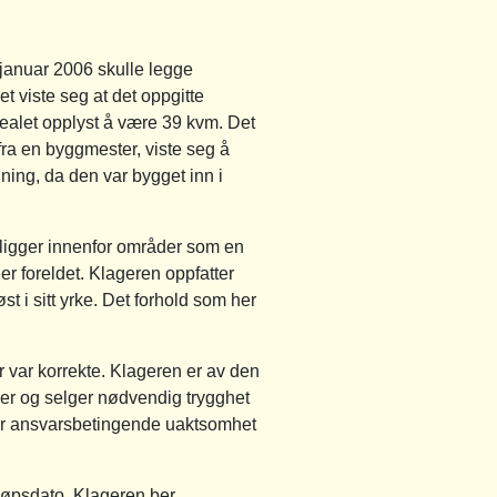
januar 2006 skulle legge
t viste seg at det oppgitte
realet opplyst å være 39 kvm. Det
fra en byggmester, viste seg å
ning, da den var bygget inn i
 ligger innenfor områder som en
er foreldet. Klageren oppfatter
st i sitt yrke. Det forhold som her
r var korrekte. Klageren er av den
øper og selger nødvendig trygghet
gger ansvarsbetingende uaktsomhet
 kjøpsdato. Klageren ber