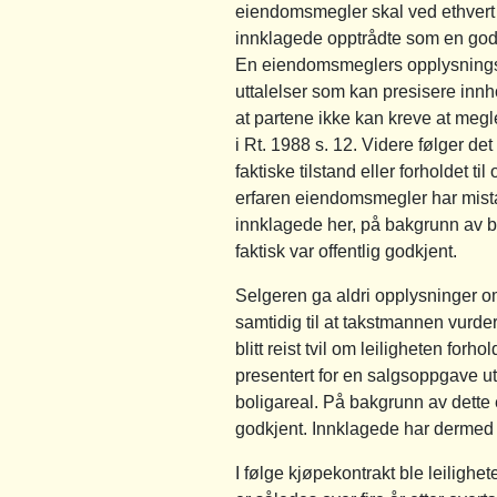
eiendomsmegler skal ved ethvert
innklagede opptrådte som en god 
En eiendomsmeglers opplysningspl
uttalelser som kan presisere inn
at partene ikke kan kreve at megl
i Rt. 1988 s. 12. Videre følger d
faktiske tilstand eller forholdet 
erfaren eiendomsmegler har mist
innklagede her, på bakgrunn av b
faktisk var offentlig godkjent.
Selgeren ga aldri opplysninger om
samtidig til at takstmannen vurdert
blitt reist tvil om leiligheten forho
presentert for en salgsoppgave 
boligareal. På bakgrunn av dette er
godkjent. Innklagede har dermed i
I følge kjøpekontrakt ble leiligh