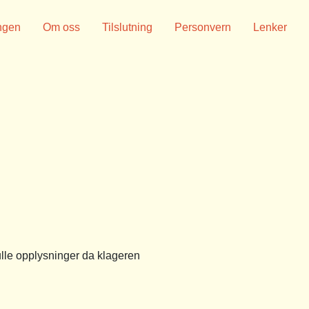
ngen
Om oss
Tilslutning
Personvern
Lenker
lle opplysninger da klageren