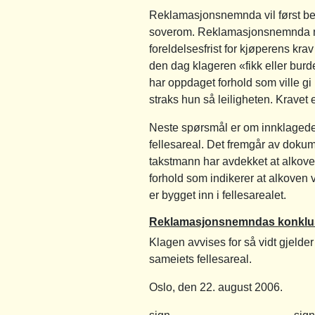
Reklamasjonsnemnda vil først be
soverom. Reklamasjonsnemnda må da
foreldelsesfrist for kjøperens krav
den dag klageren «fikk eller burd
har oppdaget forhold som ville 
straks hun så leiligheten. Kravet e
Neste spørsmål er om innklagede b
fellesareal. Det fremgår av doku
takstmann har avdekket at alkoven
forhold som indikerer at alkoven 
er bygget inn i fellesarealet.
Reklamasjonsnemndas konklu
Klagen avvises for så vidt gjelde
sameiets fellesareal.
Oslo, den 22. august 2006.