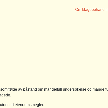
Om klagebehandli
g som følge av påstand om mangelfull undersøkelse og mangelfu
lagede.
sautorisert eiendomsmegler.