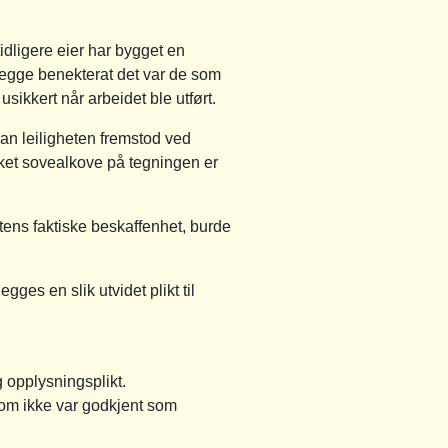
dligere eier har bygget en
 begge benekterat det var de som
usikkert når arbeidet ble utført.
an leiligheten fremstod ved
ket sovealkove på tegningen er
tens faktiske beskaffenhet, burde
gges en slik utvidet plikt til
 opplysningsplikt.
som ikke var godkjent som