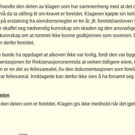
handle den delen av klagen som har sammenheng med at det oms
 ta stilling til om kravet er foreldet. Klageren kjøpte sin leil
 på erstatning fra eiendomsmegler er tre år, jfr. foreldelsesloven
e skaffet seg nødvendig kunnskap om skaden og den ansvarlige».
gi kunnskap om at rommet ikke kunne godkjennes som soverom.
r derfor foreldet.
urde ha oppdaget at alkoven ikke var lovlig, fordi den var bygg
mentasjonen for Reklamasjonsnemnda at verken tidligere eiere, 
 er en del av fellesarealet. Av den dokumentasjonen som forelig
var fellesareal. Innklagede kan derfor ikke sies å ha forsømt se
sjon
r den delen som er foreldet. Klagen gis ikke medhold når det gjel