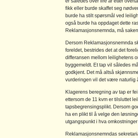
er således over fire år etter overt
fikk eller burde skaffet seg nød
burde ha stilt spørsmål ved leili
også burde ha oppdaget dette raskt
Reklamasjonsnemnda, må saken v
Dersom Reklamasjonsnemnda skull
foreldet, bestrides det at det for
differansen mellom leilighetens 
byggemeldt. Et tap vil således m
godkjent. Det må altså skjønnsmes
vurderingen vil det være naturlig 
Klagerens beregning av tap er feil
ettersom de 11 kvm er tilsluttet 
tapsbegrensingsplikt. Dersom godkj
ha en plikt til å velge den løsni
utgangspunkt i hva omkostninger v
Reklamasjonsnemndas sekretariat 