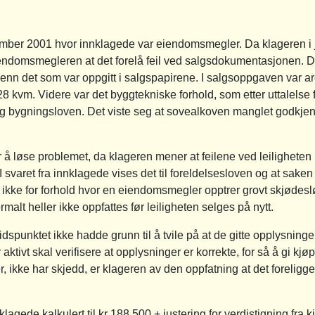
ember 2001 hvor innklagede var eiendomsmegler. Da klageren i 
eiendomsmegleren at det forelå feil ved salgsdokumentasjonen. De
 enn det som var oppgitt i salgspapirene. I salgsoppgaven var a
28 kvm. Videre var det byggtekniske forhold, som etter uttalelse 
n- og bygningsloven. Det viste seg at sovealkoven manglet godkjen
 å løse problemet, da klageren mener at feilene ved leiligheten
 svaret fra innklagede vises det til foreldelsesloven og at saken 
og ikke for forhold hvor en eiendomsmegler opptrer grovt skjødeslø
malt heller ikke oppfattes før leiligheten selges på nytt.
dspunktet ikke hadde grunn til å tvile på at de gitte opplysninge
tivt skal verifisere at opplysninger er korrekte, for så å gi kj
, ikke har skjedd, er klageren av den oppfatning at det foreli
klagede kalkulert til kr 188.500 + justering for verdistigning fra