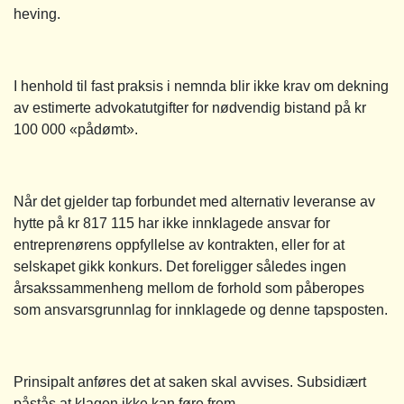
heving.
I henhold til fast praksis i nemnda blir ikke krav om dekning
av estimerte advokatutgifter for nødvendig bistand på kr
100 000 «pådømt».
Når det gjelder tap forbundet med alternativ leveranse av
hytte på kr 817 115 har ikke innklagede ansvar for
entreprenørens oppfyllelse av kontrakten, eller for at
selskapet gikk konkurs. Det foreligger således ingen
årsakssammenheng mellom de forhold som påberopes
som ansvarsgrunnlag for innklagede og denne tapsposten.
Prinsipalt anføres det at saken skal avvises. Subsidiært
påstås at klagen ikke kan føre frem.