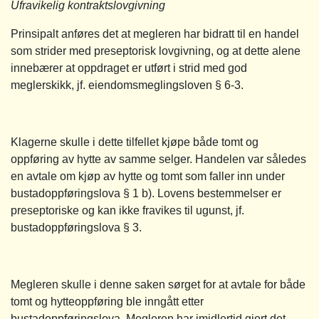
Ufravikelig kontraktslovgivning
Prinsipalt anføres det at megleren har bidratt til en handel
som strider med preseptorisk lovgivning, og at dette alene
innebærer at oppdraget er utført i strid med god
meglerskikk, jf. eiendomsmeglingsloven § 6-3.
Klagerne skulle i dette tilfellet kjøpe både tomt og
oppføring av hytte av samme selger. Handelen var således
en avtale om kjøp av hytte og tomt som faller inn under
bustadoppføringslova § 1 b). Lovens bestemmelser er
preseptoriske og kan ikke fravikes til ugunst, jf.
bustadoppføringslova § 3.
Megleren skulle i denne saken sørget for at avtale for både
tomt og hytteoppføring ble inngått etter
bustadoppføringslova. Megleren har imidlertid gjort det