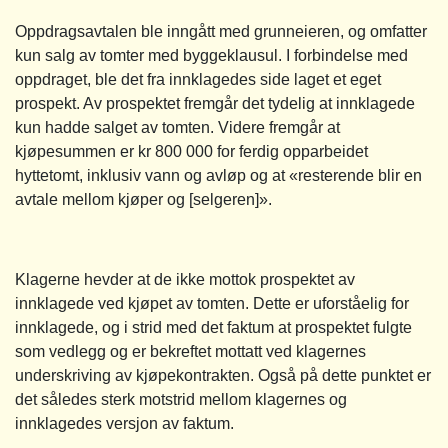
Oppdragsavtalen ble inngått med grunneieren, og omfatter
kun salg av tomter med byggeklausul. I forbindelse med
oppdraget, ble det fra innklagedes side laget et eget
prospekt. Av prospektet fremgår det tydelig at innklagede
kun hadde salget av tomten. Videre fremgår at
kjøpesummen er kr 800 000 for ferdig opparbeidet
hyttetomt, inklusiv vann og avløp og at «resterende blir en
avtale mellom kjøper og [selgeren]».
Klagerne hevder at de ikke mottok prospektet av
innklagede ved kjøpet av tomten. Dette er uforståelig for
innklagede, og i strid med det faktum at prospektet fulgte
som vedlegg og er bekreftet mottatt ved klagernes
underskriving av kjøpekontrakten. Også på dette punktet er
det således sterk motstrid mellom klagernes og
innklagedes versjon av faktum.