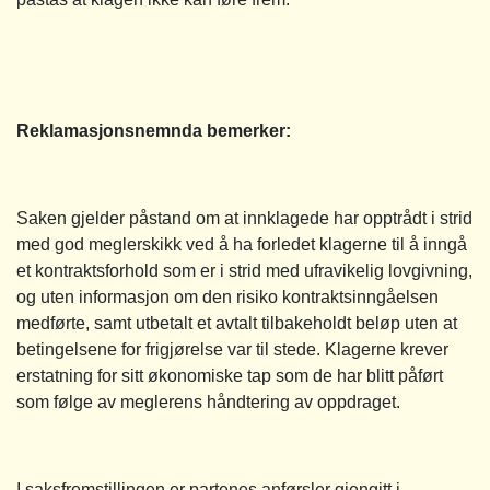
Reklamasjonsnemnda bemerker:
Saken gjelder påstand om at innklagede har opptrådt i strid
med god meglerskikk ved å ha forledet klagerne til å inngå
et kontraktsforhold som er i strid med ufravikelig lovgivning,
og uten informasjon om den risiko kontraktsinngåelsen
medførte, samt utbetalt et avtalt tilbakeholdt beløp uten at
betingelsene for frigjørelse var til stede. Klagerne krever
erstatning for sitt økonomiske tap som de har blitt påført
som følge av meglerens håndtering av oppdraget.
I saksfremstillingen er partenes anførsler gjengitt i