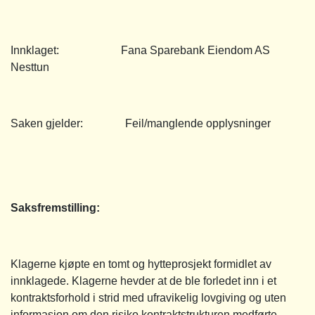
Innklaget: Fana Sparebank Eiendom AS
Nesttun
Saken gjelder: Feil/manglende opplysninger
Saksfremstilling:
Klagerne kjøpte en tomt og hytteprosjekt formidlet av
innklagede. Klagerne hevder at de ble forledet inn i et
kontraktsforhold i strid med ufravikelig lovgiving og uten
informasjon om den risiko kontraktstrukturen medførte.