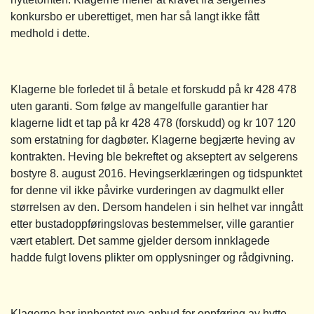
konkursbo er uberettiget, men har så langt ikke fått
medhold i dette.
Klagerne ble forledet til å betale et forskudd på kr 428 478
uten garanti. Som følge av mangelfulle garantier har
klagerne lidt et tap på kr 428 478 (forskudd) og kr 107 120
som erstatning for dagbøter. Klagerne begjærte heving av
kontrakten. Heving ble bekreftet og akseptert av selgerens
bostyre 8. august 2016. Hevingserklæringen og tidspunktet
for denne vil ikke påvirke vurderingen av dagmulkt eller
størrelsen av den. Dersom handelen i sin helhet var inngått
etter bustadoppføringslovas bestemmelser, ville garantier
vært etablert. Det samme gjelder dersom innklagede
hadde fulgt lovens plikter om opplysninger og rådgivning.
Klagerne har innhentet nye anbud for oppføring av hytte.