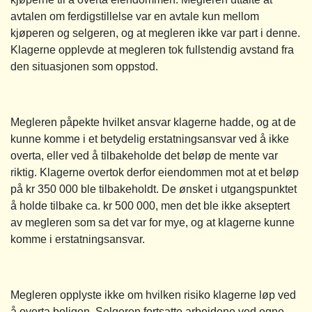
avtalen om ferdigstillelse var en avtale kun mellom
kjøperen og selgeren, og at megleren ikke var part i denne.
Klagerne opplevde at megleren tok fullstendig avstand fra
den situasjonen som oppstod.
Megleren påpekte hvilket ansvar klagerne hadde, og at de
kunne komme i et betydelig erstatningsansvar ved å ikke
overta, eller ved å tilbakeholde det beløp de mente var
riktig. Klagerne overtok derfor eiendommen mot at et beløp
på kr 350 000 ble tilbakeholdt. De ønsket i utgangspunktet
å holde tilbake ca. kr 500 000, men det ble ikke akseptert
av megleren som sa det var for mye, og at klagerne kunne
komme i erstatningsansvar.
Megleren opplyste ikke om hvilken risiko klagerne løp ved
å overta boligen. Selgeren fortsatte arbeidene ved egne