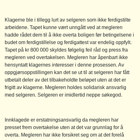
Klagerne ble i tillegg lurt av selgeren som ikke ferdigstilte
arbeidene. Tapet kunne vært unngått ved at megleren
hadde rådet dem til å ikke overta boligen før betingelsene i
budet om ferdigstillelse og ferdigattest var endelig oppfylt.
Tapet på kr 800 000 skyldes følgelig feil råd og press fra
megleren ved overtakelsen. Megleren har åpenbart ikke
hensyntatt klagernes interesser i denne prosessen. Av
oppgjørsoppstillingen kan det se ut til at selgeren har fått
utbetalt deler av det tilbakeholdte beløpet uten at det er
frigitt av klagerne. Megleren holdes solidarisk ansvarlig
med selgeren. Selgeren er imidlertid neppe søkegod.
Innklagede er erstatningsansvarlig da megleren har
presset frem overtakelse uten at det var grunnlag for å
overta. Megleren har ikke forsikret seg om at det forelå