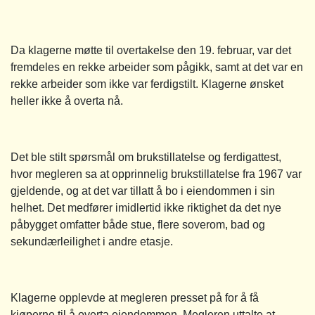
Da klagerne møtte til overtakelse den 19. februar, var det
fremdeles en rekke arbeider som pågikk, samt at det var en
rekke arbeider som ikke var ferdigstilt. Klagerne ønsket
heller ikke å overta nå.
Det ble stilt spørsmål om brukstillatelse og ferdigattest,
hvor megleren sa at opprinnelig brukstillatelse fra 1967 var
gjeldende, og at det var tillatt å bo i eiendommen i sin
helhet. Det medfører imidlertid ikke riktighet da det nye
påbygget omfatter både stue, flere soverom, bad og
sekundærleilighet i andre etasje.
Klagerne opplevde at megleren presset på for å få
kjøperne til å overta eiendommen. Megleren uttalte at