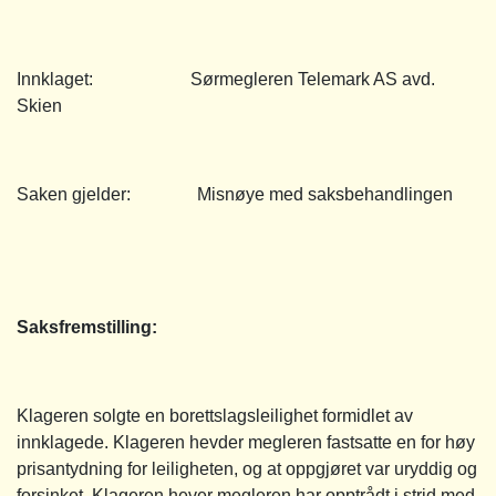
Innklaget: Sørmegleren Telemark AS avd.
Skien
Saken gjelder: Misnøye med saksbehandlingen
Saksfremstilling
:
Klageren solgte en borettslagsleilighet formidlet av
innklagede. Klageren hevder megleren fastsatte en for høy
prisantydning for leiligheten, og at oppgjøret var uryddig og
forsinket. Klageren hever megleren har opptrådt i strid med