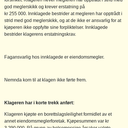
god meglerskikk og krever erstatning på
kr 255 000. Innklagede bestrider at megleren har opptrådt i
strid med god meglerskikk, og at de ikke er ansvarlig for at
kjøperen ikke oppfylte sine forpliktelser. Innklagede
bestrider klagerens erstatningskrav.
Fagansvarlig hos innklagede er eiendomsmegler.
Nemnda kom til at klagen ikke førte frem.
Klageren har i korte trekk anført:
Klageren kjøpte en borettslagsleilighet formidlet av et
annet eiendomsmeglerforetak. Kjøpesummen var kr
3 290 000. På grunn av helsemessige årsaker valgte