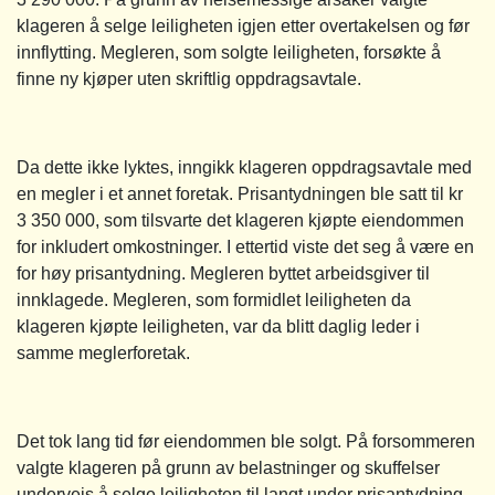
klageren å selge leiligheten igjen etter overtakelsen og før
innflytting. Megleren, som solgte leiligheten, forsøkte å
finne ny kjøper uten skriftlig oppdragsavtale.
Da dette ikke lyktes, inngikk klageren oppdragsavtale med
en megler i et annet foretak. Prisantydningen ble satt til kr
3 350 000, som tilsvarte det klageren kjøpte eiendommen
for inkludert omkostninger. I ettertid viste det seg å være en
for høy prisantydning. Megleren byttet arbeidsgiver til
innklagede. Megleren, som formidlet leiligheten da
klageren kjøpte leiligheten, var da blitt daglig leder i
samme meglerforetak.
Det tok lang tid før eiendommen ble solgt. På forsommeren
valgte klageren på grunn av belastninger og skuffelser
underveis å selge leiligheten til langt under prisantydning.