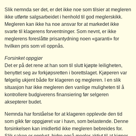
Slik nemnda ser det, er det ikke noe som tilsier at megleren
ikke utførte salgsarbeidet i henhold til god meglerskikk.
Megleren kan ikke ha noe ansvar for at markedet ikke
svarte til klagerens forventninger. Som nevnt, er ikke
meglerens foreslåtte prisantydning noen «garanti» for
hvilken pris som vil oppnås.
Forsinket oppgjør
Det er på det rene at han som til slutt kjøpte leiligheten,
benyttet seg av forkjøpsretten i borettslaget. Kjøperen var
følgelig ukjent både for klageren og megleren. I en slik
situasjon har ikke megleren den vanlige muligheten til å
kontrollere budgiverens finansiering før selgeren
aksepterer budet.
Nemnda har forståelse for at klageren opplevde den tid
som gikk før oppgjøret var i havn, som belastende. Denne
forsinkelsen kan imidlertid ikke megleren bebreides for.
Slik saken er opplyst, bidro også megler aktivt til at kjøper