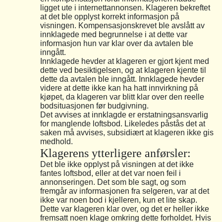
ligget ute i internettannonsen. Klageren bekreftet
at det ble opplyst korrekt informasjon på
visningen. Kompensasjonskrevet ble avslått av
innklagede med begrunnelse i at dette var
informasjon hun var klar over da avtalen ble
inngått.
Innklagede hevder at klageren er gjort kjent med
dette ved besiktigelsen, og at klageren kjente til
dette da avtalen ble inngått. Innklagede hevder
videre at dette ikke kan ha hatt innvirkning på
kjøpet, da klageren var blitt klar over den reelle
bodsituasjonen før budgivning.
Det avvises at innklagde er erstatningsansvarlig
for manglende loftsbod. Likeledes påstås det at
saken må avvises, subsidiært at klageren ikke gis
medhold.
Klagerens ytterligere anførsler:
Det ble ikke opplyst på visningen at det ikke
fantes loftsbod, eller at det var noen feil i
annonseringen. Det som ble sagt, og som
fremgår av informasjonen fra selgeren, var at det
ikke var noen bod i kjelleren, kun et lite skap.
Dette var klageren klar over, og det er heller ikke
fremsatt noen klage omkring dette forholdet. Hvis