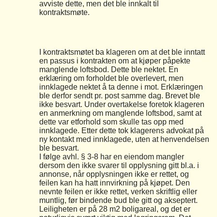
avviste dette, men det ble innkalt til
kontraktsmøte.
I kontraktsmøtet ba klageren om at det ble inntatt
en passus i kontrakten om at kjøper påpekte
manglende loftsbod. Dette ble nektet. En
erklæring om forholdet ble overlevert, men
innklagede nektet å ta denne i mot. Erklæringen
ble derfor sendt pr. post samme dag. Brevet ble
ikke besvart. Under overtakelse foretok klageren
en anmerkning om manglende loftsbod, samt at
dette var etforhold som skulle tas opp med
innklagede. Etter dette tok klagerens advokat på
ny kontakt med innklagede, uten at henvendelsen
ble besvart.
I følge avhl. § 3-8 har en eiendom mangler
dersom den ikke svarer til opplysning gitt bl.a. i
annonse, når opplysningen ikke er rettet, og
feilen kan ha hatt innvirkning på kjøpet. Den
nevnte feilen er ikke rettet, verken skriftlig eller
muntlig, før bindende bud ble gitt og akseptert.
Leiligheten er på 28 m2 boligareal, og det er