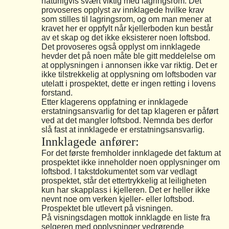
naturligvis svært viktig med lagringsrom. Det
provoseres opplyst av innklagede hvilke krav
som stilles til lagringsrom, og om man mener at
kravet her er oppfylt når kjellerboden kun består
av et skap og det ikke eksisterer noen loftsbod.
Det provoseres også opplyst om innklagede
hevder det på noen måte ble gitt meddelelse om
at opplysningen i annonsen ikke var riktig. Det er
ikke tilstrekkelig at opplysning om loftsboden var
utelatt i prospektet, dette er ingen retting i lovens
forstand.
Etter klagerens oppfatning er innklagede
erstatningsansvarlig for det tap klageren er påført
ved at det mangler loftsbod. Nemnda bes derfor
slå fast at innklagede er erstatningsansvarlig.
Innklagede anfører:
For det første fremholder innklagede det faktum at
prospektet ikke inneholder noen opplysninger om
loftsbod. I takstdokumentet som var vedlagt
prospektet, står det ettertrykkelig at leiligheten
kun har skapplass i kjelleren. Det er heller ikke
nevnt noe om verken kjeller- eller loftsbod.
Prospektet ble utlevert på visningen.
På visningsdagen mottok innklagde en liste fra
selgeren med opplysninger vedrørende