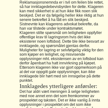
Reklamasjonsnemnda er i tvil om feilen ble rettet,
så har innklagedebevisbyrden for dette. Klageren
kan med sikkerhet si at hun ikke fikk noen slik
beskjed. Det er da følgelig heller ikke riktig at hun
senere bekreftet å ha fått en slik beskjed.
Sistnevnte kan klagerens advokat bekrefte, da
han var tilstede under kontraktsmøtet.
Klageren stilte spørsmål om leiligheten oppfyller
offentlige krav til lagringsrom hvis det ikke
eksisterer noen loftsbod. Dette ble ikke besvart av
innklagede, og spørsmålet gjentas derfor.
Muligheter for lagring er selvfølgelig viktig for den
som kjøper en leilighet, og misvisende
opplysninger mht. eksistensen av en loftsbod kan
derfor åpenbart ha hatt innvirkning på kjøpet.
Ettersom klageren ikke var gjort oppmerksom på
at det var oppgitt gale opplysninger, kan ikke
innklagede blir hørt med sin innsigelse på dette
punktet.
Innklagedes ytterligere anførsler:
Det har aldri vært meningen å selge leiligheten
med noe annet enn det som fremkommer av
prospektet og taksten. Det er ikke vanlig å innta
opplysninger i prospektet om det som ikke