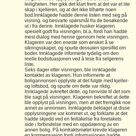
leiligheten. Her gikk det klart frem at det var et lite
skap i kjelleren, og at det ikke tilhørte noen
bod.Innklagede hadde denne listen med seg på
visning, og besvarte spørsmål fra de besøkende
ut i fra denne. Innklagede husker klageren
spesielt godt fra visningen, bl.a. fordi han hadde
mest dialog med henne gjennom hele visningen.
Klageren var den eneste som ønsket å se
sikringsskapet, og spurte dessuten spesifikt om
boder. Innklagede informerte tydelig om den
reelle bodsituasjonen ved å lese fra selgerens
liste.
Seks dager etter visningen, ble innklagede
kontaktet av klageren. Hun informerte at
boligannonsen opplyste at det fulgte med kjeller-
og loftsbod, og spurte om dette var riktig.
Innklagede avkreftet dette, og henviste til det som
ble sagt på visningen. Klageren bekreftet at dette
ble opplyst på visningen, men at det fremgikk noe
annet av annonsen. Innklagede beklaget at disse
opplysningene var kommet ut, og forklarte at det
hadde skjedd ved en feiltakelse fra foretakets
side i forbindelse med en oppdatering av en
annen bolig. På kontraktsmøtet krevde klageren
en kompensasjon fordi informasjonen hadde