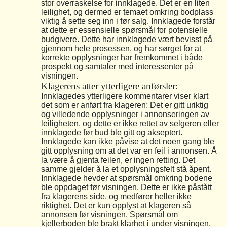
stor overraskelse for innklagede. Det er en liten
leilighet, og dermed er temaet omkring bodplass
viktig å sette seg inn i før salg. Innklagede forstår
at dette er essensielle spørsmål for potensielle
budgivere. Dette har innklagede vært bevisst på
gjennom hele prosessen, og har sørget for at
korrekte opplysninger har fremkommet i både
prospekt og samtaler med interessenter på
visningen.
Klagerens atter ytterligere anførsler:
Innklagedes ytterligere kommentarer viser klart
det som er anført fra klageren: Det er gitt uriktig
og villedende opplysninger i annonseringen av
leiligheten, og dette er ikke rettet av selgeren eller
innklagede før bud ble gitt og akseptert.
Innklagede kan ikke påvise at det noen gang ble
gitt opplysning om at det var en feil i annonsen. Å
la være å gjenta feilen, er ingen retting. Det
samme gjelder å la et opplysningsfelt stå åpent.
Innklagede hevder at spørsmål omkring bodene
ble oppdaget før visningen. Dette er ikke påstått
fra klagerens side, og medfører heller ikke
riktighet. Det er kun opplyst at klageren så
annonsen før visningen. Spørsmål om
kjellerboden ble brakt klarhet i under visningen,