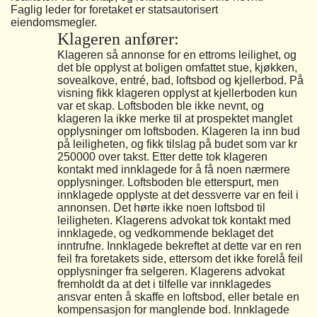
Faglig leder for foretaket er statsautorisert
eiendomsmegler.
Klageren anfører:
Klageren så annonse for en ettroms leilighet, og
det ble opplyst at boligen omfattet stue, kjøkken,
sovealkove, entré, bad, loftsbod og kjellerbod. På
visning fikk klageren opplyst at kjellerboden kun
var et skap. Loftsboden ble ikke nevnt, og
klageren la ikke merke til at prospektet manglet
opplysninger om loftsboden. Klageren la inn bud
på leiligheten, og fikk tilslag på budet som var kr
250000 over takst. Etter dette tok klageren
kontakt med innklagede for å få noen nærmere
opplysninger. Loftsboden ble etterspurt, men
innklagede opplyste at det dessverre var en feil i
annonsen. Det hørte ikke noen loftsbod til
leiligheten. Klagerens advokat tok kontakt med
innklagede, og vedkommende beklaget det
inntrufne. Innklagede bekreftet at dette var en ren
feil fra foretakets side, ettersom det ikke forelå feil
opplysninger fra selgeren. Klagerens advokat
fremholdt da at det i tilfelle var innklagedes
ansvar enten å skaffe en loftsbod, eller betale en
kompensasjon for manglende bod. Innklagede