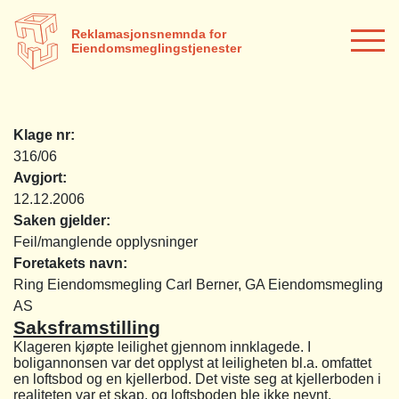
Reklamasjonsnemnda for
Eiendomsmeglingstjenester
Klage nr:
316/06
Avgjort:
12.12.2006
Saken gjelder:
Feil/manglende opplysninger
Foretakets navn:
Ring Eiendomsmegling Carl Berner, GA Eiendomsmegling
AS
Saksframstilling
Klageren kjøpte leilighet gjennom innklagede. I
boligannonsen var det opplyst at leiligheten bl.a. omfattet
en loftsbod og en kjellerbod. Det viste seg at kjellerboden i
realiteten var et skap, og loftsboden ble ikke nevnt.