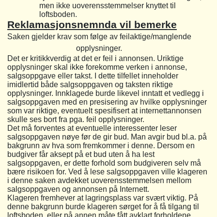
men ikke uoverensstemmelser knyttet til
loftsboden.
Reklamasjonsnemnda vil bemerke
Saken gjelder krav som følge av feilaktige/manglende
opplysninger.
Det er kritikkverdig at det er feil i annonsen. Uriktige
opplysninger skal ikke forekomme verken i annonse,
salgsoppgave eller takst. I dette tilfellet inneholder
imidlertid både salgsoppgaven og taksten riktige
opplysninger. Innklagede burde likevel inntatt et vedlegg i
salgsoppgaven med en presisering av hvilke opplysninger
som var riktige, eventuelt spesifisert at internettannonsen
skulle ses bort fra pga. feil opplysninger.
Det må forventes at eventuelle interessenter leser
salgsoppgaven nøye før de gir bud. Man avgir bud bl.a. på
bakgrunn av hva som fremkommer i denne. Dersom en
budgiver får aksept på et bud uten å ha lest
salgsoppgaven, er dette forhold som budgiveren selv må
bære risikoen for. Ved å lese salgsoppgaven ville klageren
i denne saken avdekket uoverensstemmelsen mellom
salgsoppgaven og annonsen på Internett.
Klageren fremhever at lagringsplass var svært viktig. På
denne bakgrunn burde klageren sørget for å få tilgang til
loftsboden, eller på annen måte fått avklart forholdene