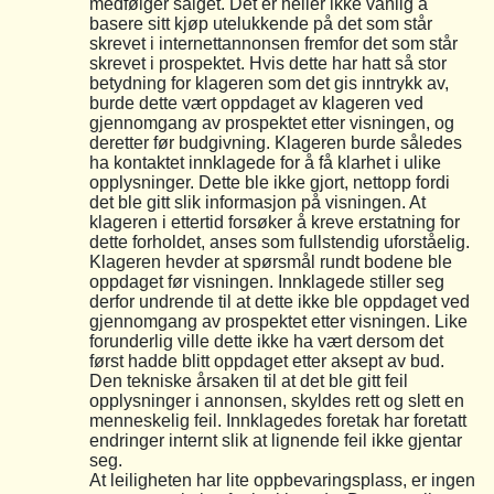
medfølger salget. Det er heller ikke vanlig å
basere sitt kjøp utelukkende på det som står
skrevet i internettannonsen fremfor det som står
skrevet i prospektet. Hvis dette har hatt så stor
betydning for klageren som det gis inntrykk av,
burde dette vært oppdaget av klageren ved
gjennomgang av prospektet etter visningen, og
deretter før budgivning. Klageren burde således
ha kontaktet innklagede for å få klarhet i ulike
opplysninger. Dette ble ikke gjort, nettopp fordi
det ble gitt slik informasjon på visningen. At
klageren i ettertid forsøker å kreve erstatning for
dette forholdet, anses som fullstendig uforståelig.
Klageren hevder at spørsmål rundt bodene ble
oppdaget før visningen. Innklagede stiller seg
derfor undrende til at dette ikke ble oppdaget ved
gjennomgang av prospektet etter visningen. Like
forunderlig ville dette ikke ha vært dersom det
først hadde blitt oppdaget etter aksept av bud.
Den tekniske årsaken til at det ble gitt feil
opplysninger i annonsen, skyldes rett og slett en
menneskelig feil. Innklagedes foretak har foretatt
endringer internt slik at lignende feil ikke gjentar
seg.
At leiligheten har lite oppbevaringsplass, er ingen