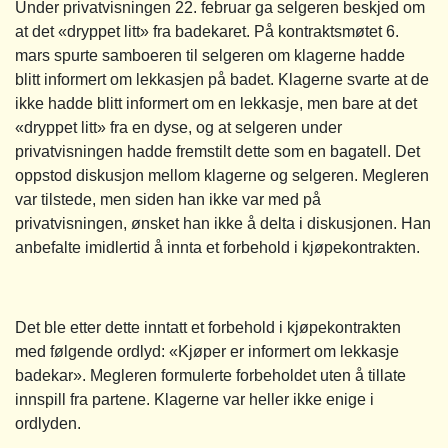
Under privatvisningen 22. februar ga selgeren beskjed om
at det «dryppet litt» fra badekaret. På kontraktsmøtet 6.
mars spurte samboeren til selgeren om klagerne hadde
blitt informert om lekkasjen på badet. Klagerne svarte at de
ikke hadde blitt informert om en lekkasje, men bare at det
«dryppet litt» fra en dyse, og at selgeren under
privatvisningen hadde fremstilt dette som en bagatell. Det
oppstod diskusjon mellom klagerne og selgeren. Megleren
var tilstede, men siden han ikke var med på
privatvisningen, ønsket han ikke å delta i diskusjonen. Han
anbefalte imidlertid å innta et forbehold i kjøpekontrakten.
Det ble etter dette inntatt et forbehold i kjøpekontrakten
med følgende ordlyd: «Kjøper er informert om lekkasje
badekar». Megleren formulerte forbeholdet uten å tillate
innspill fra partene. Klagerne var heller ikke enige i
ordlyden.