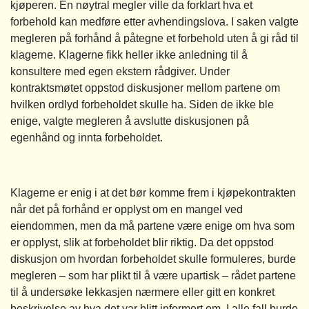
kjøperen. En nøytral megler ville da forklart hva et
forbehold kan medføre etter avhendingslova. I saken valgte
megleren på forhånd å påtegne et forbehold uten å gi råd til
klagerne. Klagerne fikk heller ikke anledning til å
konsultere med egen ekstern rådgiver. Under
kontraktsmøtet oppstod diskusjoner mellom partene om
hvilken ordlyd forbeholdet skulle ha. Siden de ikke ble
enige, valgte megleren å avslutte diskusjonen på
egenhånd og innta forbeholdet.
Klagerne er enig i at det bør komme frem i kjøpekontrakten
når det på forhånd er opplyst om en mangel ved
eiendommen, men da må partene være enige om hva som
er opplyst, slik at forbeholdet blir riktig. Da det oppstod
diskusjon om hvordan forbeholdet skulle formuleres, burde
megleren – som har plikt til å være upartisk – rådet partene
til å undersøke lekkasjen nærmere eller gitt en konkret
beskrivelse av hva det var blitt informert om. I alle fall burde