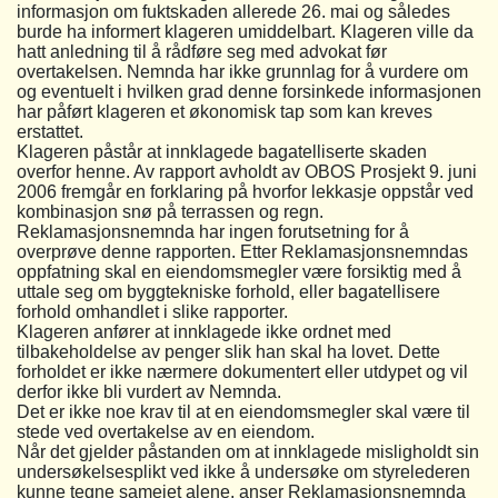
informasjon om fuktskaden allerede 26. mai og således
burde ha informert klageren umiddelbart. Klageren ville da
hatt anledning til å rådføre seg med advokat før
overtakelsen. Nemnda har ikke grunnlag for å vurdere om
og eventuelt i hvilken grad denne forsinkede informasjonen
har påført klageren et økonomisk tap som kan kreves
erstattet.
Klageren påstår at innklagede bagatelliserte skaden
overfor henne. Av rapport avholdt av OBOS Prosjekt 9. juni
2006 fremgår en forklaring på hvorfor lekkasje oppstår ved
kombinasjon snø på terrassen og regn.
Reklamasjonsnemnda har ingen forutsetning for å
overprøve denne rapporten. Etter Reklamasjonsnemndas
oppfatning skal en eiendomsmegler være forsiktig med å
uttale seg om byggtekniske forhold, eller bagatellisere
forhold omhandlet i slike rapporter.
Klageren anfører at innklagede ikke ordnet med
tilbakeholdelse av penger slik han skal ha lovet. Dette
forholdet er ikke nærmere dokumentert eller utdypet og vil
derfor ikke bli vurdert av Nemnda.
Det er ikke noe krav til at en eiendomsmegler skal være til
stede ved overtakelse av en eiendom.
Når det gjelder påstanden om at innklagede misligholdt sin
undersøkelsesplikt ved ikke å undersøke om styrelederen
kunne tegne sameiet alene, anser Reklamasjonsnemnda