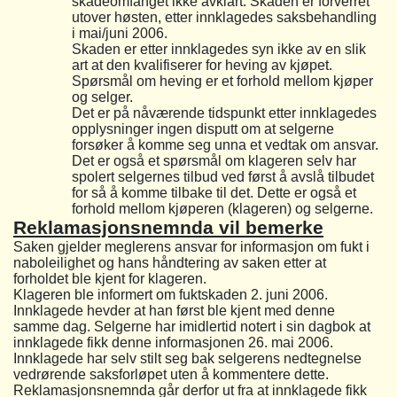
skadeomfanget ikke avklart. Skaden er forverret
utover høsten, etter innklagedes saksbehandling
i mai/juni 2006.
Skaden er etter innklagedes syn ikke av en slik
art at den kvalifiserer for heving av kjøpet.
Spørsmål om heving er et forhold mellom kjøper
og selger.
Det er på nåværende tidspunkt etter innklagedes
opplysninger ingen disputt om at selgerne
forsøker å komme seg unna et vedtak om ansvar.
Det er også et spørsmål om klageren selv har
spolert selgernes tilbud ved først å avslå tilbudet
for så å komme tilbake til det. Dette er også et
forhold mellom kjøperen (klageren) og selgerne.
Reklamasjonsnemnda vil bemerke
Saken gjelder meglerens ansvar for informasjon om fukt i
naboleilighet og hans håndtering av saken etter at
forholdet ble kjent for klageren.
Klageren ble informert om fuktskaden 2. juni 2006.
Innklagede hevder at han først ble kjent med denne
samme dag. Selgerne har imidlertid notert i sin dagbok at
innklagede fikk denne informasjonen 26. mai 2006.
Innklagede har selv stilt seg bak selgerens nedtegnelse
vedrørende saksforløpet uten å kommentere dette.
Reklamasjonsnemnda går derfor ut fra at innklagede fikk