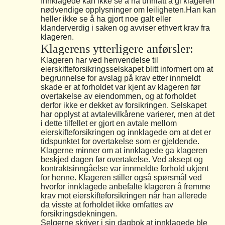
Innklagede kan ikke se å ha unnlatt å gi klageren
nødvendige opplysninger om leiligheten.Han kan
heller ikke se å ha gjort noe galt eller
klanderverdig i saken og avviser ethvert krav fra
klageren.
Klagerens ytterligere anførsler:
Klageren har ved henvendelse til
eierskifteforsikringsselskapet blitt informert om at
begrunnelse for avslag på krav etter innmeldt
skade er at forholdet var kjent av klageren før
overtakelse av eiendommen, og at forholdet
derfor ikke er dekket av forsikringen. Selskapet
har opplyst at avtalevilkårene varierer, men at det
i dette tilfellet er gjort en avtale mellom
eierskifteforsikringen og innklagede om at det er
tidspunktet for overtakelse som er gjeldende.
Klagerne minner om at innklagede ga klageren
beskjed dagen før overtakelse. Ved aksept og
kontraktsinngåelse var innmeldte forhold ukjent
for henne. Klageren stiller også spørsmål ved
hvorfor innklagede anbefalte klageren å fremme
krav mot eierskifteforsikringen når han allerede
da visste at forholdet ikke omfattes av
forsikringsdekningen.
Selgerne skriver i sin dagbok at innklagede ble