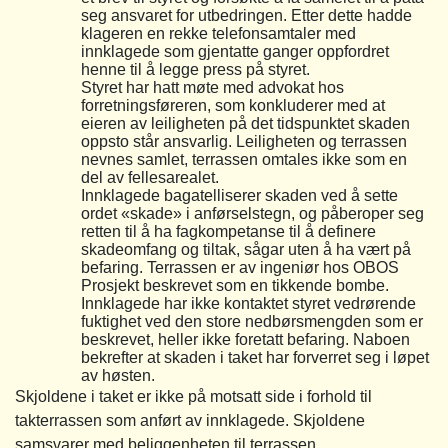
seg ansvaret for utbedringen. Etter dette hadde
klageren en rekke telefonsamtaler med
innklagede som gjentatte ganger oppfordret
henne til å legge press på styret.
Styret har hatt møte med advokat hos
forretningsføreren, som konkluderer med at
eieren av leiligheten på det tidspunktet skaden
oppsto står ansvarlig. Leiligheten og terrassen
nevnes samlet, terrassen omtales ikke som en
del av fellesarealet.
Innklagede bagatelliserer skaden ved å sette
ordet «skade» i anførselstegn, og påberoper seg
retten til å ha fagkompetanse til å definere
skadeomfang og tiltak, sågar uten å ha vært på
befaring. Terrassen er av ingeniør hos OBOS
Prosjekt beskrevet som en tikkende bombe.
Innklagede har ikke kontaktet styret vedrørende
fuktighet ved den store nedbørsmengden som er
beskrevet, heller ikke foretatt befaring. Naboen
bekrefter at skaden i taket har forverret seg i løpet
av høsten.
Skjoldene i taket er ikke på motsatt side i forhold til
takterrassen som anført av innklagede. Skjoldene
samsvarer med beliggenheten til terrassen.