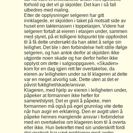
forhold og det vil gi skjolder. Det kan i så fall
utbedres med maling.
Etter de opplysninger selgeren har gitt
innklagede, er skjolden i taket på motsatt side av
huset enn takterrassen i toppetasjen. Videre har
selgeren fortalt at eieren i etasjen under, sammen
med styret, på et tidligere tidspunkt ble oppfordret
til å få dette undersøkt da han aktet å selge sin
leilighet. Det ble i den forbindelse helt stille ifølge
selgeren, og han antok derfor at skjolden ikke
utgjorde noen skade og har derfor heller ikke
opplyst om dette i salgsoppgaven. «Skaden»
kom for en dag igjen rett før overtakelse, da
eieren av leiligheten under sa til klageren at dette
var en meget alvorlig sak. Dette uten at det er
påvist fuktighet/skade/ansvar.
Klageren, med hjelp av eieren i leiligheten under,
påpeker at formannen ikke hefter for
sameiet/styret. Det er greit å påpeke, men
formannen må også på eget grunnlag vite dette
når hun avgir en erklæring. Den er avgitt uten å
påpeke hennes manglende ansvar i forbindelse
med en overtakelse om klageren kom til å overta
eller ikke. Hun bekreftet med sin underskrift fordi
det visstnok har vært problemer med andre