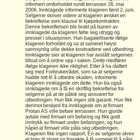
informert omforholdet rundt terrassen 26. mai
2006. Innklagede informerte klageren først 2. juni.
Selgerne skriver videre at klageren ønsket en
bekreftelse som klausul til kjøpekontrakten.
Denne bekreftelsen ble brakt på banen av
innklagede da klageren følte seg utrygg og
presset i situasjonen. Han bagatelliserte ifølge
klageren forholdet og sa at sameiet høyst
sannsynlig ville dekke kostnadene ved utbedring.
Innklagede sier at klageren har avslått selgernes
tilbud om å ordne opp i saken. Dette medfører
ifølge klageren ikke riktighet. Etter å ha rådført
seg med Forbrukerrådet, som sa at selgerne
hadde rett til å utbedre skaden, informerte
klageren innklagede om dette. Hun ba også
innklagede om å få en skriftlig bekreftelse fra
selgerne på at de påtok seg ansvaret for
utbedringen. Hun fikk ingen slik garanti. Hun fikk
derimot beskjed fra innklagede om at firmaet
Protan AS ville befare terrassen. Hun gjorde
avtale med firmaet om befaring og fikk godt
inntrykk av firmaet under befaringen, og hun
håpet at firmaet ville påta seg utbedringen.
Klageren fikk ingen rapport. En av selgerne skrev
et brev til styret og forsøkte å få sameiet til å påta