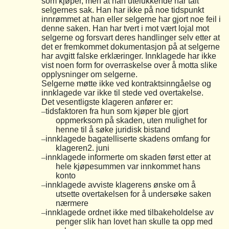
som kjøper, men at han utelukkende har talt
selgernes sak. Han har ikke på noe tidspunkt
innrømmet at han eller selgerne har gjort noe feil i
denne saken. Han har tvert i mot vært lojal mot
selgerne og forsvart deres handlinger selv etter at
det er fremkommet dokumentasjon på at selgerne
har avgitt falske erklæringer. Innklagede har ikke
vist noen form for overraskelse over å motta slike
opplysninger om selgerne.
Selgerne møtte ikke ved kontraktsinngåelse og
innklagede var ikke til stede ved overtakelse.
Det vesentligste klageren anfører er:
–
tidsfaktoren fra hun som kjøper ble gjort
oppmerksom på skaden, uten mulighet for
henne til å søke juridisk bistand
–
innklagede bagatelliserte skadens omfang for
klageren2. juni
–
innklagede informerte om skaden først etter at
hele kjøpesummen var innkommet hans
konto
–
innklagede avviste klagerens ønske om å
utsette overtakelsen for å undersøke saken
nærmere
–
innklagede ordnet ikke med tilbakeholdelse av
penger slik han lovet han skulle ta opp med