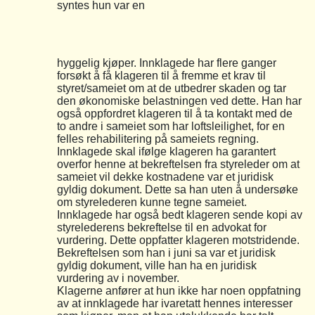
syntes hun var en
hyggelig kjøper. Innklagede har flere ganger
forsøkt å få klageren til å fremme et krav til
styret/sameiet om at de utbedrer skaden og tar
den økonomiske belastningen ved dette. Han har
også oppfordret klageren til å ta kontakt med de
to andre i sameiet som har loftsleilighet, for en
felles rehabilitering på sameiets regning.
Innklagede skal ifølge klageren ha garantert
overfor henne at bekreftelsen fra styreleder om at
sameiet vil dekke kostnadene var et juridisk
gyldig dokument. Dette sa han uten å undersøke
om styrelederen kunne tegne sameiet.
Innklagede har også bedt klageren sende kopi av
styrelederens bekreftelse til en advokat for
vurdering. Dette oppfatter klageren motstridende.
Bekreftelsen som han i juni sa var et juridisk
gyldig dokument, ville han ha en juridisk
vurdering av i november.
Klagerne anfører at hun ikke har noen oppfatning
av at innklagede har ivaretatt hennes interesser