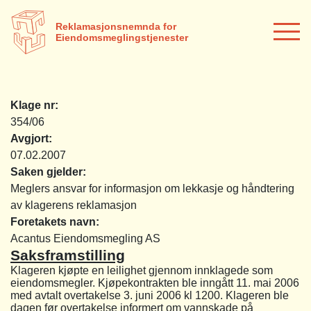
Reklamasjonsnemnda for
Eiendomsmeglingstjenester
Klage nr:
354/06
Avgjort:
07.02.2007
Saken gjelder:
Meglers ansvar for informasjon om lekkasje og håndtering
av klagerens reklamasjon
Foretakets navn:
Acantus Eiendomsmegling AS
Saksframstilling
Klageren kjøpte en leilighet gjennom innklagede som
eiendomsmegler. Kjøpekontrakten ble inngått 11. mai 2006
med avtalt overtakelse 3. juni 2006 kl 1200. Klageren ble
dagen før overtakelse informert om vannskade på