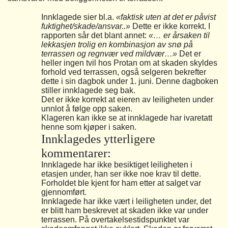
Innklagede sier bl.a.
«faktisk uten at det er påvist
fuktighet/skade/ansvar..»
Dette er ikke korrekt. I
rapporten sår det blant annet:
«… er årsaken til
lekkasjen trolig en kombinasjon av snø på
terrassen og regnvær ved mildvær…»
Det er
heller ingen tvil hos Protan om at skaden skyldes
forhold ved terrassen, også selgeren bekrefter
dette i sin dagbok under 1. juni. Denne dagboken
stiller innklagede seg bak.
Det er ikke korrekt at eieren av leiligheten under
unnlot å følge opp saken.
Klageren kan ikke se at innklagede har ivaretatt
henne som kjøper i saken.
Innklagedes ytterligere
kommentarer:
Innklagede har ikke besiktiget leiligheten i
etasjen under, han ser ikke noe krav til dette.
Forholdet ble kjent for ham etter at salget var
gjennomført.
Innklagede har ikke vært i leiligheten under, det
er blitt ham beskrevet at skaden ikke var under
terrassen. På overtakelsestidspunktet var