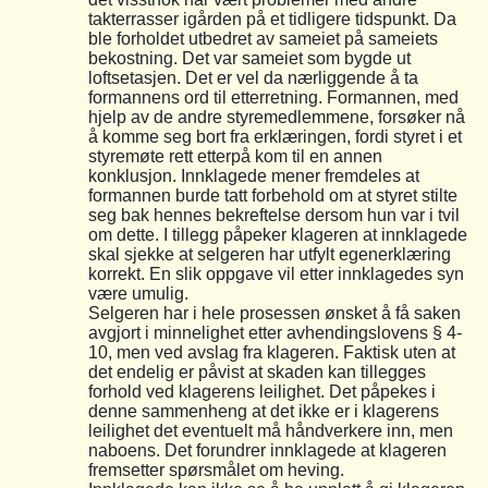
takterrasser igården på et tidligere tidspunkt. Da
ble forholdet utbedret av sameiet på sameiets
bekostning. Det var sameiet som bygde ut
loftsetasjen. Det er vel da nærliggende å ta
formannens ord til etterretning. Formannen, med
hjelp av de andre styremedlemmene, forsøker nå
å komme seg bort fra erklæringen, fordi styret i et
styremøte rett etterpå kom til en annen
konklusjon. Innklagede mener fremdeles at
formannen burde tatt forbehold om at styret stilte
seg bak hennes bekreftelse dersom hun var i tvil
om dette. I tillegg påpeker klageren at innklagede
skal sjekke at selgeren har utfylt egenerklæring
korrekt. En slik oppgave vil etter innklagedes syn
være umulig.
Selgeren har i hele prosessen ønsket å få saken
avgjort i minnelighet etter avhendingslovens § 4-
10, men ved avslag fra klageren. Faktisk uten at
det endelig er påvist at skaden kan tillegges
forhold ved klagerens leilighet. Det påpekes i
denne sammenheng at det ikke er i klagerens
leilighet det eventuelt må håndverkere inn, men
naboens. Det forundrer innklagede at klageren
fremsetter spørsmålet om heving.