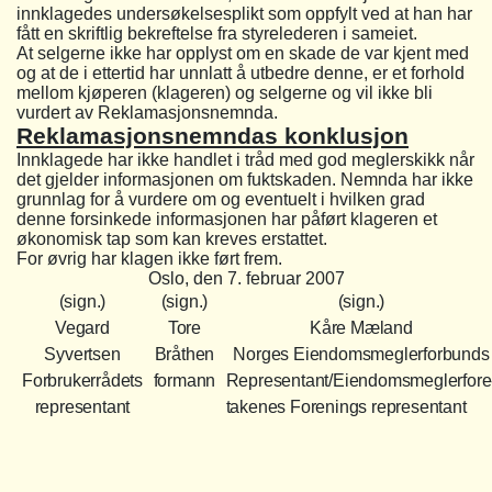
innklagedes undersøkelsesplikt som oppfylt ved at han har
fått en skriftlig bekreftelse fra styrelederen i sameiet.
At selgerne ikke har opplyst om en skade de var kjent med
og at de i ettertid har unnlatt å utbedre denne, er et forhold
mellom kjøperen (klageren) og selgerne og vil ikke bli
vurdert av Reklamasjonsnemnda.
Reklamasjonsnemndas konklusjon
Innklagede har ikke handlet i tråd med god meglerskikk når
det gjelder informasjonen om fuktskaden. Nemnda har ikke
grunnlag for å vurdere om og eventuelt i hvilken grad
denne forsinkede informasjonen har påført klageren et
økonomisk tap som kan kreves erstattet.
For øvrig har klagen ikke ført frem.
Oslo, den 7. februar 2007
(sign.)
(sign.)
(sign.)
Vegard
Tore
Kåre Mæland
Syvertsen
Bråthen
Norges Eiendomsmeglerforbunds
Forbrukerrådets
formann
Representant/Eiendomsmeglerfore
representant
takenes Forenings representant