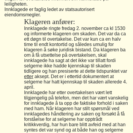
leiligheten.
Innklagede er faglig ledet av statsautorisert
eiendomsmegler.
Klageren anfører:
Innklagede ringte fredag 2. november ca kl 1530
og informerte klageren om skaden. Det var da ca
ett døgn til overtakelse. Det var kun ca en halv
time til endt kontortid og således umulig for
klageren å søke juridisk bistand. Da klageren ba
om å få utsettelse på overtakelsen, skal
innklagede ha sagt at det ikke var tillatt fordi
selgerne ikke hadde kjennskap til skaden
tidligere og han presiserte at dette tidspunktet var
etter
aksept. Det er i ettertid dokumentert at
selgerne har hatt kjennskap til skaden allerede 4.
april.
Innklagede har etter overtakelsen vært lett
tilgjengelig på telefon, men det har vært vanskelig
for innklagede å ta opp de faktiske forhold i saken
med ham. Når klageren har stilt spørsmål ved
innklagedes håndtering av saken og forsøkt å få
forståelse for at selgerne har opptrådt
kritikkverdig, har hun bare blitt avfeid med at han
syntes det var synd og at både han og selgerne