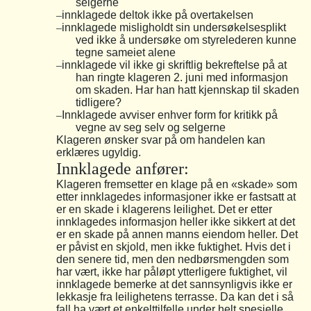
selgerne
–
innklagede deltok ikke på overtakelsen
–
innklagede misligholdt sin undersøkelsesplikt
ved ikke å undersøke om styrelederen kunne
tegne sameiet alene
–
innklagede vil ikke gi skriftlig bekreftelse på at
han ringte klageren 2. juni med informasjon
om skaden. Har han hatt kjennskap til skaden
tidligere?
–
Innklagede avviser enhver form for kritikk på
vegne av seg selv og selgerne
Klageren ønsker svar på om handelen kan
erklæres ugyldig.
Innklagede anfører:
Klageren fremsetter en klage på en «skade» som
etter innklagedes informasjoner ikke er fastsatt at
er en skade i klagerens leilighet. Det er etter
innklagedes informasjon heller ikke sikkert at det
er en skade på annen manns eiendom heller. Det
er påvist en skjold, men ikke fuktighet. Hvis det i
den senere tid, men den nedbørsmengden som
har vært, ikke har påløpt ytterligere fuktighet, vil
innklagede bemerke at det sannsynligvis ikke er
lekkasje fra leilighetens terrasse. Da kan det i så
fall ha vært et enkelttilfelle under helt spesielle