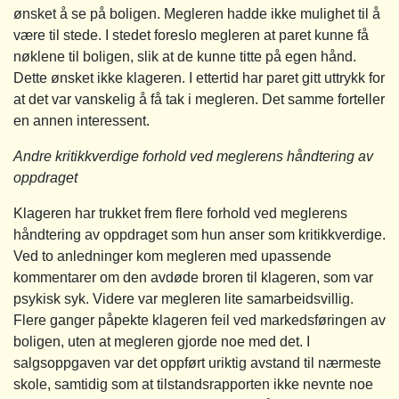
ønsket å se på boligen. Megleren hadde ikke mulighet til å
være til stede. I stedet foreslo megleren at paret kunne få
nøklene til boligen, slik at de kunne titte på egen hånd.
Dette ønsket ikke klageren. I ettertid har paret gitt uttrykk for
at det var vanskelig å få tak i megleren. Det samme forteller
en annen interessent.
Andre kritikkverdige forhold ved meglerens håndtering av
oppdraget
Klageren har trukket frem flere forhold ved meglerens
håndtering av oppdraget som hun anser som kritikkverdige.
Ved to anledninger kom megleren med upassende
kommentarer om den avdøde broren til klageren, som var
psykisk syk. Videre var megleren lite samarbeidsvillig.
Flere ganger påpekte klageren feil ved markedsføringen av
boligen, uten at megleren gjorde noe med det. I
salgsoppgaven var det oppført uriktig avstand til nærmeste
skole, samtidig som at tilstandsrapporten ikke nevnte noe