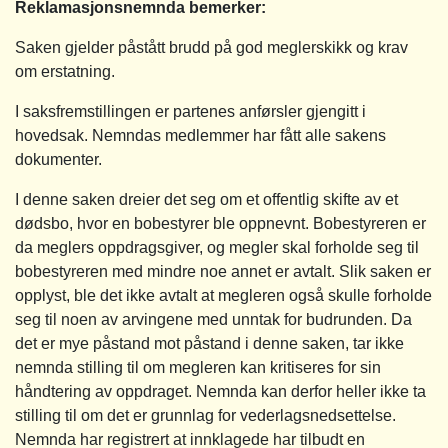
Reklamasjonsnemnda bemerker:
Saken gjelder påstått brudd på god meglerskikk og krav
om erstatning.
I saksfremstillingen er partenes anførsler gjengitt i
hovedsak. Nemndas medlemmer har fått alle sakens
dokumenter.
I denne saken dreier det seg om et offentlig skifte av et
dødsbo, hvor en bobestyrer ble oppnevnt. Bobestyreren er
da meglers oppdragsgiver, og megler skal forholde seg til
bobestyreren med mindre noe annet er avtalt. Slik saken er
opplyst, ble det ikke avtalt at megleren også skulle forholde
seg til noen av arvingene med unntak for budrunden. Da
det er mye påstand mot påstand i denne saken, tar ikke
nemnda stilling til om megleren kan kritiseres for sin
håndtering av oppdraget. Nemnda kan derfor heller ikke ta
stilling til om det er grunnlag for vederlagsnedsettelse.
Nemnda har registrert at innklagede har tilbudt en