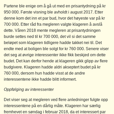
Partene ble enige om å gå ut med en prisantydning på kr
950 000. Første visning ble avholdt i august 2017. Etter
denne kom det inn et par bud, hvor det høyeste var på kr
700 000. Etter råd fra megleren valgte klageren å avslå
dette. Våren 2018 mente megleren at prisantydningen
burde settes ned til kr 700 000, det vil si det samme
beløpet som klageren tidligere hadde takket nei til. Det
endte med at boligen ble solgt for kr 760 000. Senere viser
det seg at øvrige interessenter ikke fikk beskjed om dette
budet. Det kan derfor hende at klageren gikk glipp av flere
budgivere. Klageren hadde aldri akseptert budet på kr
760 000, dersom hun hadde visst at de andre
interessentene ikke hadde blitt informert.
Oppfølging av interessenter
Det viser seg at megleren ved flere anledninger fulgte opp
interessentene på en dårlig måte. Klageren har særlig
fremhevet en søndag i februar 2018, da et interessert par