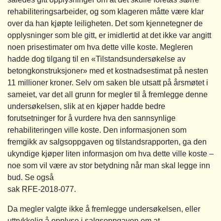
rehabiliteringsarbeider, og som klageren måtte være klar
over da han kjøpte leiligheten. Det som kjennetegner de
opplysninger som ble gitt, er imidlertid at det ikke var angitt
noen prisestimater om hva dette ville koste. Megleren
hadde dog tilgang til en «Tilstandsundersøkelse av
betongkonstruksjoner» med et kostnadsestimat på nesten
11 millioner kroner. Selv om saken ble utsatt på årsmøtet i
sameiet, var det all grunn for megler til å fremlegge denne
undersøkelsen, slik at en kjøper hadde bedre
forutsetninger for å vurdere hva den sannsynlige
rehabiliteringen ville koste. Den informasjonen som
fremgikk av salgsoppgaven og tilstandsrapporten, ga den
ukyndige kjøper liten informasjon om hva dette ville koste –
noe som vil være av stor betydning når man skal legge inn
bud. Se også
sak RFE-2018-077.
Da megler valgte ikke å fremlegge undersøkelsen, eller
uttrykkelig å opplyse i salgsoppgaven om at