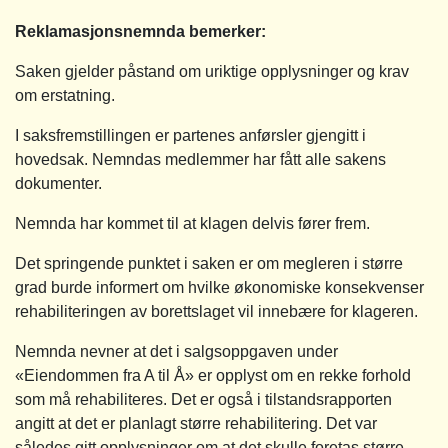
Reklamasjonsnemnda bemerker:
Saken gjelder påstand om uriktige opplysninger og krav
om erstatning.
I saksfremstillingen er partenes anførsler gjengitt i
hovedsak. Nemndas medlemmer har fått alle sakens
dokumenter.
Nemnda har kommet til at klagen delvis fører frem.
Det springende punktet i saken er om megleren i større
grad burde informert om hvilke økonomiske konsekvenser
rehabiliteringen av borettslaget vil innebære for klageren.
Nemnda nevner at det i salgsoppgaven under
«Eiendommen fra A til Å» er opplyst om en rekke forhold
som må rehabiliteres. Det er også i tilstandsrapporten
angitt at det er planlagt større rehabilitering. Det var
således gitt opplysninger om at det skulle foretas større