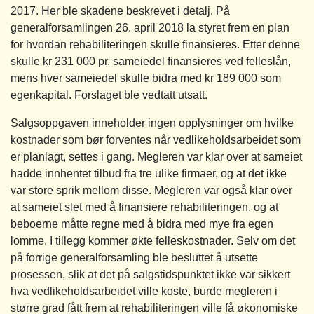
2017. Her ble skadene beskrevet i detalj. På
generalforsamlingen 26. april 2018 la styret frem en plan
for hvordan rehabiliteringen skulle finansieres. Etter denne
skulle kr 231 000 pr. sameiedel finansieres ved felleslån,
mens hver sameiedel skulle bidra med kr 189 000 som
egenkapital. Forslaget ble vedtatt utsatt.
Salgsoppgaven inneholder ingen opplysninger om hvilke
kostnader som bør forventes når vedlikeholdsarbeidet som
er planlagt, settes i gang. Megleren var klar over at sameiet
hadde innhentet tilbud fra tre ulike firmaer, og at det ikke
var store sprik mellom disse. Megleren var også klar over
at sameiet slet med å finansiere rehabiliteringen, og at
beboerne måtte regne med å bidra med mye fra egen
lomme. I tillegg kommer økte felleskostnader. Selv om det
på forrige generalforsamling ble besluttet å utsette
prosessen, slik at det på salgstidspunktet ikke var sikkert
hva vedlikeholdsarbeidet ville koste, burde megleren i
større grad fått frem at rehabiliteringen ville få økonomiske