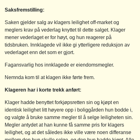
Saksfremstilling
:
Saken gjelder salg av klagers leilighet off-market og
meglers krav på vederlag knyttet til dette salget. Klager
mener vederlaget er for høyt, og hun reagerer på
tidsbruken. Innklagede vil ikke gi ytterligere reduksjon av
vederlaget enn det som er gjort.
Fagansvarlig hos innklagede er eiendomsmegler.
Nemnda kom til at klagen ikke førte frem.
Klageren har i korte trekk anført:
Klager hadde benyttet forkjøpsretten sin og kjøpt en
identisk leilighet litt høyere opp i boliggården hun bodde i,
og valgte å bruke samme megler til å selge leiligheten sin.
Megler antydet at han kunne få samme pris for klagers
leilighet, og at det således ikke ville være noen differanse
mellom den hun skulle selge, og den hun hadde kjøpt. Alle