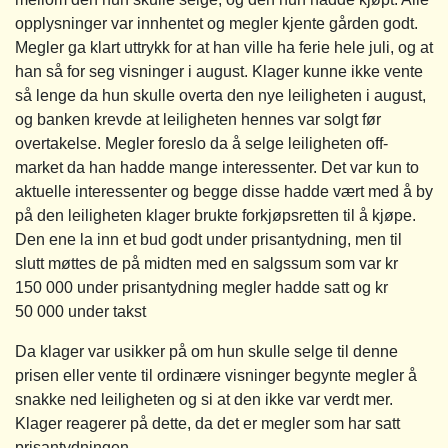
opplysninger var innhentet og megler kjente gården godt.
Megler ga klart uttrykk for at han ville ha ferie hele juli, og at
han så for seg visninger i august. Klager kunne ikke vente
så lenge da hun skulle overta den nye leiligheten i august,
og banken krevde at leiligheten hennes var solgt før
overtakelse. Megler foreslo da å selge leiligheten off-
market da han hadde mange interessenter. Det var kun to
aktuelle interessenter og begge disse hadde vært med å by
på den leiligheten klager brukte forkjøpsretten til å kjøpe.
Den ene la inn et bud godt under prisantydning, men til
slutt møttes de på midten med en salgssum som var kr
150 000 under prisantydning megler hadde satt og kr
50 000 under takst
Da klager var usikker på om hun skulle selge til denne
prisen eller vente til ordinære visninger begynte megler å
snakke ned leiligheten og si at den ikke var verdt mer.
Klager reagerer på dette, da det er megler som har satt
prisantydningen.