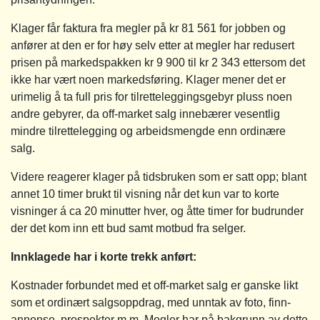
Klager får faktura fra megler på kr 81 561 for jobben og
anfører at den er for høy selv etter at megler har redusert
prisen på markedspakken kr 9 900 til kr 2 343 ettersom det
ikke har vært noen markedsføring. Klager mener det er
urimelig å ta full pris for tilretteleggingsgebyr pluss noen
andre gebyrer, da off-market salg innebærer vesentlig
mindre tilrettelegging og arbeidsmengde enn ordinære
salg.
Videre reagerer klager på tidsbruken som er satt opp; blant
annet 10 timer brukt til visning når det kun var to korte
visninger á ca 20 minutter hver, og åtte timer for budrunder
der det kom inn ett bud samt motbud fra selger.
Innklagede har i korte trekk anført:
Kostnader forbundet med et off-market salg er ganske likt
som et ordinært salgsoppdrag, med unntak av foto, finn-
annonse, prospekter m.m. Megler har på bakgrunn av dette