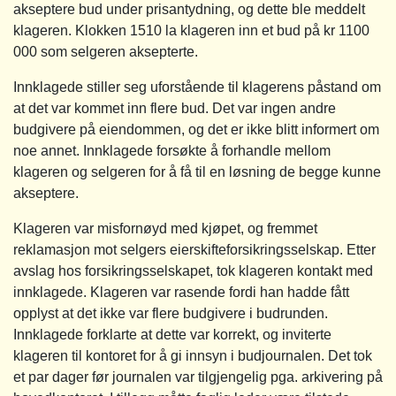
akseptere bud under prisantydning, og dette ble meddelt
klageren. Klokken 1510 la klageren inn et bud på kr 1100
000 som selgeren aksepterte.
Innklagede stiller seg uforstående til klagerens påstand om
at det var kommet inn flere bud. Det var ingen andre
budgivere på eiendommen, og det er ikke blitt informert om
noe annet. Innklagede forsøkte å forhandle mellom
klageren og selgeren for å få til en løsning de begge kunne
akseptere.
Klageren var misfornøyd med kjøpet, og fremmet
reklamasjon mot selgers eierskifteforsikringsselskap. Etter
avslag hos forsikringsselskapet, tok klageren kontakt med
innklagede. Klageren var rasende fordi han hadde fått
opplyst at det ikke var flere budgivere i budrunden.
Innklagede forklarte at dette var korrekt, og inviterte
klageren til kontoret for å gi innsyn i budjournalen. Det tok
et par dager før journalen var tilgjengelig pga. arkivering på