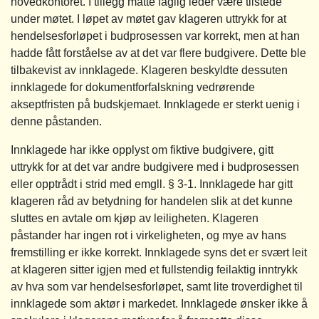
hovedkontoret. I tillegg måtte faglig leder være tilstede
under møtet. I løpet av møtet gav klageren uttrykk for at
hendelsesforløpet i budprosessen var korrekt, men at han
hadde fått forståelse av at det var flere budgivere. Dette ble
tilbakevist av innklagede. Klageren beskyldte dessuten
innklagede for dokumentforfalskning vedrørende
akseptfristen på budskjemaet. Innklagede er sterkt uenig i
denne påstanden.
Innklagede har ikke opplyst om fiktive budgivere, gitt
uttrykk for at det var andre budgivere med i budprosessen
eller opptrådt i strid med emgll. § 3-1. Innklagede har gitt
klageren råd av betydning for handelen slik at det kunne
sluttes en avtale om kjøp av leiligheten. Klageren
påstander har ingen rot i virkeligheten, og mye av hans
fremstilling er ikke korrekt. Innklagede syns det er svært leit
at klageren sitter igjen med et fullstendig feilaktig inntrykk
av hva som var hendelsesforløpet, samt lite troverdighet til
innklagede som aktør i markedet. Innklagede ønsker ikke å