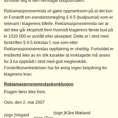
forholde seg til den fremlagte budjournalen.
Reklamasjonsnemnda vil gjøre oppmerksom på at det kun
er Forskrift om eiendomsmegling § 4-5 (budjournal) som er
relevant i klagerens tilfelle. Reklamasjonsnemnda ser at
det ikke går eksplisitt frem hvorvidt klagerens første bud på
kr 1020 000 er avslått eller akseptert. Dette er i strid med
forskriften § 4-5 bokstav f, noe som etter
Reklamasjonsnemndas oppfatning er uheldig. Forholdet er
imidlertid ikke av en slik karakter at innklagede må anses
for å ha opptrådt i strid med god meglerskikk.
Forskriftsovertredelsen har for øvrig ingen betydning for
klagerens krav.
Reklamasjonsnemndaskonklusjon
Klagen fører ikke frem.
Oslo, den 2. mai 2007
(sign.)Kåre Mæland
(sign.)Vegard