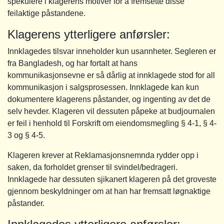
spekulere i klagerens motiver for å fremsette disse
feilaktige påstandene.
Klagerens ytterligere anførsler:
Innklagedes tilsvar inneholder kun usannheter. Segleren er
fra Bangladesh, og har fortalt at hans
kommunikasjonsevne er så dårlig at innklagede stod for all
kommunikasjon i salgsprosessen. Innklagede kan kun
dokumentere klagerens påstander, og ingenting av det de
selv hevder. Klageren vil dessuten påpeke at budjournalen
er feil i henhold til Forskrift om eiendomsmegling § 4-1, § 4-
3 og § 4-5.
Klageren krever at Reklamasjonsnemnda rydder opp i
saken, da forholdet grenser til svindel/bedrageri.
Innklagede har dessuten sjikanert klageren på det groveste
gjennom beskyldninger om at han har fremsatt løgnaktige
påstander.