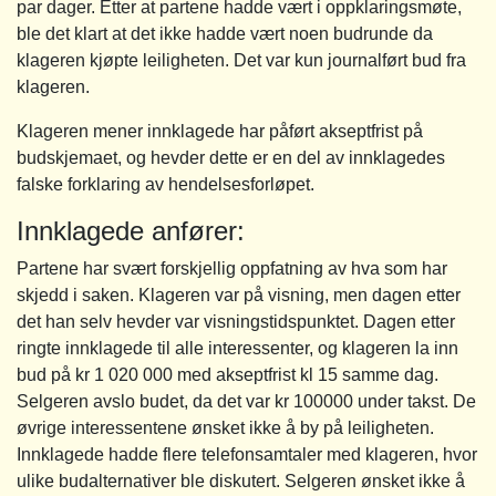
par dager. Etter at partene hadde vært i oppklaringsmøte,
ble det klart at det ikke hadde vært noen budrunde da
klageren kjøpte leiligheten. Det var kun journalført bud fra
klageren.
Klageren mener innklagede har påført akseptfrist på
budskjemaet, og hevder dette er en del av innklagedes
falske forklaring av hendelsesforløpet.
Innklagede anfører:
Partene har svært forskjellig oppfatning av hva som har
skjedd i saken. Klageren var på visning, men dagen etter
det han selv hevder var visningstidspunktet. Dagen etter
ringte innklagede til alle interessenter, og klageren la inn
bud på kr 1 020 000 med akseptfrist kl 15 samme dag.
Selgeren avslo budet, da det var kr 100000 under takst. De
øvrige interessentene ønsket ikke å by på leiligheten.
Innklagede hadde flere telefonsamtaler med klageren, hvor
ulike budalternativer ble diskutert. Selgeren ønsket ikke å