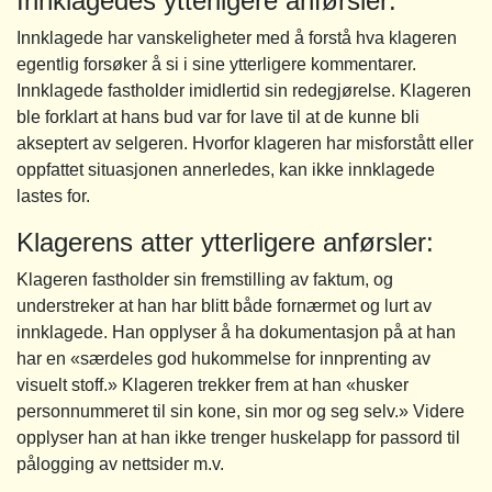
Innklagedes ytterligere anførsler:
Innklagede har vanskeligheter med å forstå hva klageren
egentlig forsøker å si i sine ytterligere kommentarer.
Innklagede fastholder imidlertid sin redegjørelse. Klageren
ble forklart at hans bud var for lave til at de kunne bli
akseptert av selgeren. Hvorfor klageren har misforstått eller
oppfattet situasjonen annerledes, kan ikke innklagede
lastes for.
Klagerens atter ytterligere anførsler:
Klageren fastholder sin fremstilling av faktum, og
understreker at han har blitt både fornærmet og lurt av
innklagede. Han opplyser å ha dokumentasjon på at han
har en «særdeles god hukommelse for innprenting av
visuelt stoff.» Klageren trekker frem at han «husker
personnummeret til sin kone, sin mor og seg selv.» Videre
opplyser han at han ikke trenger huskelapp for passord til
pålogging av nettsider m.v.