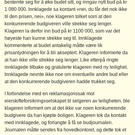
bestemte seg for å øke budet sitt, og inngav nytt bud på kr
1 080 000. Innklagede sa kontant «nei, du får det nok ikke
til den prisen, nei», noe klageren tolket som at den
konkurrerende budgiveren ville strekke seg lenger.
Klageren la derfor inn bud på kr 1100 000, som var det
høyeste han kunne strekke seg til. Innklagede
kommenterte at budet antakelig måtte være lik
prisantydningen for å bli akseptert. Klageren informerte da
at han ikke ville strekke seg lenger. Like etterpå ringte
innklagede tilbake og gratulerte klageren med ny leilighet.
Innklagede nevnte ikke noe om eventuelle andre bud eller
at den konkurrerende budgiveren hadde trukket seg.
I forbindelse med en reklamasjonssak mot
eierskifteforsikringsselskapet til selgeren av leiligheten, ble
klageren informert om at det ikke var noen konkurrerende
budgivere da han kjøpte boligen. Klageren tok da kontakt
med innklagede, og forlangte å få se budjournalen.
Journalen måtte sendes fra hovedkontoret, og dette tok et