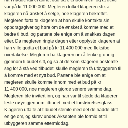
var på kr 11 000 000. Megleren tolket klageren slik at
klageren nå ønsket å selge, noe klageren bekreftet.
Megleren fortalte klageren at han skulle kontakte sin
oppdragsgiver og høre om de ønsket å komme med et
bedre tilbud, og partene ble enige om å snakkes dagen
etter. Da megleren ringte dagen etter opplyste klageren at
han ville godta et bud på kr 11 400 000 med fleksibel
overtakelse. Megleren ba klageren om å tenke grundig
gjennom tilbudet sitt, og sa at dersom klageren bestemte
seg for å stå ved tilbudet, skulle megleren få utbyggeren til
å komme med et nytt bud. Partene ble enige om at
megleren skulle komme innom med et bud på kr
11 400 000, noe megleren gjorde senere samme dag.
Megleren ble invitert inn, og han var til stede da klageren
leste nøye gjennom tilbudet med et forstørrelsesglass.
Klageren uttalte at tilbudet stemte med det de hadde blitt
enige om, og skrev under. Aksepten ble formidlet til
utbyggeren samme ettermiddag.