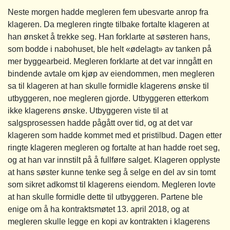
Neste morgen hadde megleren fem ubesvarte anrop fra
klageren. Da megleren ringte tilbake fortalte klageren at
han ønsket å trekke seg. Han forklarte at søsteren hans,
som bodde i nabohuset, ble helt «ødelagt» av tanken på
mer byggearbeid. Megleren forklarte at det var inngått en
bindende avtale om kjøp av eiendommen, men megleren
sa til klageren at han skulle formidle klagerens ønske til
utbyggeren, noe megleren gjorde. Utbyggeren etterkom
ikke klagerens ønske. Utbyggeren viste til at
salgsprosessen hadde pågått over tid, og at det var
klageren som hadde kommet med et pristilbud. Dagen etter
ringte klageren megleren og fortalte at han hadde roet seg,
og at han var innstilt på å fullføre salget. Klageren opplyste
at hans søster kunne tenke seg å selge en del av sin tomt
som sikret adkomst til klagerens eiendom. Megleren lovte
at han skulle formidle dette til utbyggeren. Partene ble
enige om å ha kontraktsmøtet 13. april 2018, og at
megleren skulle legge en kopi av kontrakten i klagerens