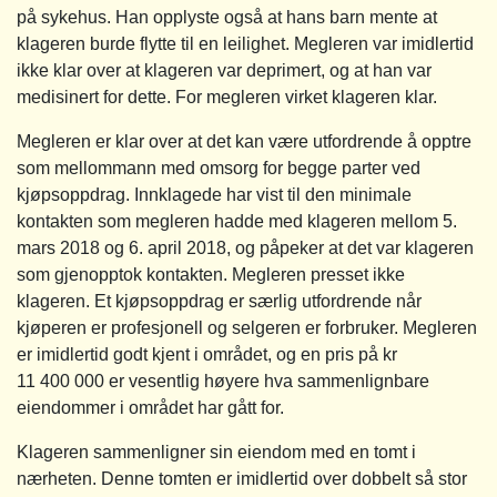
på sykehus. Han opplyste også at hans barn mente at
klageren burde flytte til en leilighet. Megleren var imidlertid
ikke klar over at klageren var deprimert, og at han var
medisinert for dette. For megleren virket klageren klar.
Megleren er klar over at det kan være utfordrende å opptre
som mellommann med omsorg for begge parter ved
kjøpsoppdrag. Innklagede har vist til den minimale
kontakten som megleren hadde med klageren mellom 5.
mars 2018 og 6. april 2018, og påpeker at det var klageren
som gjenopptok kontakten. Megleren presset ikke
klageren. Et kjøpsoppdrag er særlig utfordrende når
kjøperen er profesjonell og selgeren er forbruker. Megleren
er imidlertid godt kjent i området, og en pris på kr
11 400 000 er vesentlig høyere hva sammenlignbare
eiendommer i området har gått for.
Klageren sammenligner sin eiendom med en tomt i
nærheten. Denne tomten er imidlertid over dobbelt så stor