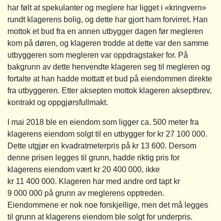
har følt at spekulanter og meglere har ligget i «kringvern»
rundt klagerens bolig, og dette har gjort ham forvirret. Han
mottok et bud fra en annen utbygger dagen før megleren
kom på døren, og klageren trodde at dette var den samme
utbyggeren som megleren var oppdragstaker for. På
bakgrunn av dette henvendte klageren seg til megleren og
fortalte at han hadde mottatt et bud på eiendommen direkte
fra utbyggeren. Etter aksepten mottok klageren akseptbrev,
kontrakt og oppgjørsfullmakt.
I mai 2018 ble en eiendom som ligger ca. 500 meter fra
klagerens eiendom solgt til en utbygger for kr 27 100 000.
Dette utgjør en kvadratmeterpris på kr 13 600. Dersom
denne prisen legges til grunn, hadde riktig pris for
klagerens eiendom vært kr 20 400 000, ikke
kr 11 400 000. Klageren har med andre ord tapt kr
9 000 000 på grunn av meglerens opptreden.
Eiendommene er nok noe forskjellige, men det må legges
til grunn at klagerens eiendom ble solgt for underpris.