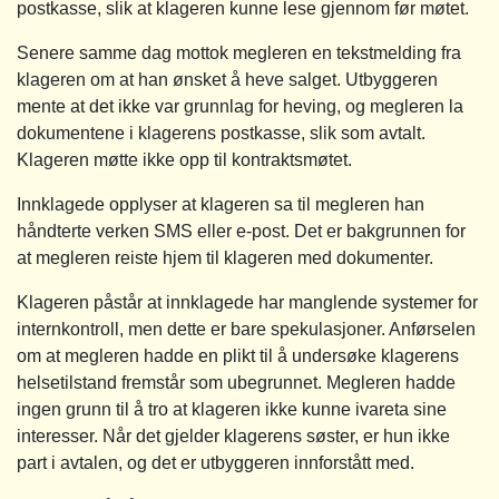
postkasse, slik at klageren kunne lese gjennom før møtet.
Senere samme dag mottok megleren en tekstmelding fra
klageren om at han ønsket å heve salget. Utbyggeren
mente at det ikke var grunnlag for heving, og megleren la
dokumentene i klagerens postkasse, slik som avtalt.
Klageren møtte ikke opp til kontraktsmøtet.
Innklagede opplyser at klageren sa til megleren han
håndterte verken SMS eller e-post. Det er bakgrunnen for
at megleren reiste hjem til klageren med dokumenter.
Klageren påstår at innklagede har manglende systemer for
internkontroll, men dette er bare spekulasjoner. Anførselen
om at megleren hadde en plikt til å undersøke klagerens
helsetilstand fremstår som ubegrunnet. Megleren hadde
ingen grunn til å tro at klageren ikke kunne ivareta sine
interesser. Når det gjelder klagerens søster, er hun ikke
part i avtalen, og det er utbyggeren innforstått med.