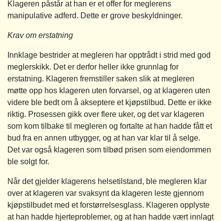
Klageren påstår at han er et offer for meglerens
manipulative adferd. Dette er grove beskyldninger.
Krav om erstatning
Innklage bestrider at megleren har opptrådt i strid med god
meglerskikk. Det er derfor heller ikke grunnlag for
erstatning. Klageren fremstiller saken slik at megleren
møtte opp hos klageren uten forvarsel, og at klageren uten
videre ble bedt om å akseptere et kjøpstilbud. Dette er ikke
riktig. Prosessen gikk over flere uker, og det var klageren
som kom tilbake til megleren og fortalte at han hadde fått et
bud fra en annen utbygger, og at han var klar til å selge.
Det var også klageren som tilbød prisen som eiendommen
ble solgt for.
Når det gjelder klagerens helsetilstand, ble megleren klar
over at klageren var svaksynt da klageren leste gjennom
kjøpstilbudet med et forstørrelsesglass. Klageren opplyste
at han hadde hjerteproblemer, og at han hadde vært innlagt