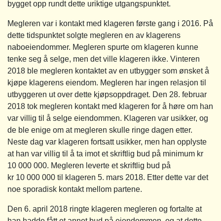
bygget opp rundt dette uriktige utgangspunktet.
Megleren var i kontakt med klageren første gang i 2016. På
dette tidspunktet solgte megleren en av klagerens
naboeiendommer. Megleren spurte om klageren kunne
tenke seg å selge, men det ville klageren ikke. Vinteren
2018 ble megleren kontaktet av en utbygger som ønsket å
kjøpe klagerens eiendom. Megleren har ingen relasjon til
utbyggeren ut over dette kjøpsoppdraget. Den 28. februar
2018 tok megleren kontakt med klageren for å høre om han
var villig til å selge eiendommen. Klageren var usikker, og
de ble enige om at megleren skulle ringe dagen etter.
Neste dag var klageren fortsatt usikker, men han opplyste
at han var villig til å ta imot et skriftlig bud på minimum kr
10 000 000. Megleren leverte et skriftlig bud på
kr 10 000 000 til klageren 5. mars 2018. Etter dette var det
noe sporadisk kontakt mellom partene.
Den 6. april 2018 ringte klageren megleren og fortalte at
han hadde fått et annet bud på eiendommen, og at dette