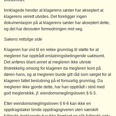
Innklagede hevder at klagerens søster har akseptert at
klagerens veirett utvides. Det foreligger ingen
dokumentasjon på at klagerens søster har akseptert dette,
og det har dessuten formodningen mot seg.
Sakens rettslige side
Klageren har vist til en rekke grunnlag til støtte for at
megleren har opptrådt erstatningsbetingende uaktsomt.
Det anføres blant annet at megleren ikke utviste
tilstrekkelig omsorg for klageren da megleren kom på
døren hans, og at megleren burde gitt råd som sørget for at
klageren fattet beslutning på et forsvarlig grunnlag. Da
megleren ikke gjorde dette, har han opptrådt i strid med
god meglerskikk, jf. eiendomsmeglingsloven § 6-3.
Etter eiendomsmeglingsloven § 6-6 kan ikke en
oppdragstaker binde oppdragsgiveren uten særskilt
fullmakt. Innklagede har ikke fremlagt en slik fullmakt, selv