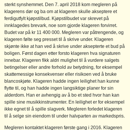
sterkt synshemmet. Den 7. april 2018 kom megleren på
klagerens dør og ba om at klageren skulle akseptere et
ferdigutfylt kjøpstilbud. Kjøpstilbudet var skrevet på
innklagedes brevark, noe som gjorde klageren forvirret.
Budet var på kr 11 400 000. Megleren var påtrengende, og
klageren følte seg presset til å skrive under. Klageren
skjønte ikke at han ved å skrive under aksepterte et bud på
boligen. Først dagen etter forsto klageren hva signaturen
innebar. Klageren fikk aldri mulighet til å vurdere salgets
betingelser eller andre forhold av betydning, for eksempel
skattemessige konsekvenser eller risikoen ved å bruke
blancoskjøte. Klageren hadde ingen leilighet han kunne
flytte til, og han hadde ingen langsiktige planer for sin
alderdom. Han er avhengig av å bo et sted hvor han kan
spille sine musikkinstrumenter. En leilighet er for eksempel
ikke egnet til å spille slagverk. Megleren forledet klageren
til å selge sin eiendom til under halvparten av markedspris.
Megleren kontaktet klageren første gang i 2016. Klageren