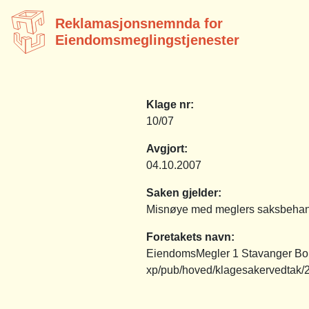
Reklamasjonsnemnda for
Eiendomsmeglingstjenester
Klage nr:
10/07
Avgjort:
04.10.2007
Saken gjelder:
Misnøye med meglers saksbehan
Foretakets navn:
EiendomsMegler 1 Stavanger Bor
xp/pub/hoved/klagesakervedtak/