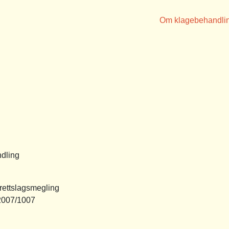
Om klagebehandli
dling
ettslagsmegling
2007/1007