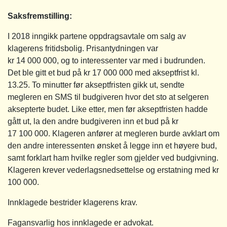
Saksfremstilling
:
I 2018 inngikk partene oppdragsavtale om salg av
klagerens fritidsbolig. Prisantydningen var
kr 14 000 000, og to interessenter var med i budrunden.
Det ble gitt et bud på kr 17 000 000 med akseptfrist kl.
13.25. To minutter før akseptfristen gikk ut, sendte
megleren en SMS til budgiveren hvor det sto at selgeren
aksepterte budet. Like etter, men før akseptfristen hadde
gått ut, la den andre budgiveren inn et bud på kr
17 100 000. Klageren anfører at megleren burde avklart om
den andre interessenten ønsket å legge inn et høyere bud,
samt forklart ham hvilke regler som gjelder ved budgivning.
Klageren krever vederlagsnedsettelse og erstatning med kr
100 000.
Innklagede bestrider klagerens krav.
Fagansvarlig hos innklagede er advokat.