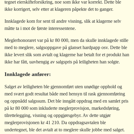
tegnet eierskifteforsikring, noe som ikke var korrekt. Dette ble
ikke korrigert, selv etter at klageren påpekte det to ganger.
Innklagede kom for sent til andre visning, slik at klagerne selv
måtte ta i mot de første interessentene.
Meglerhonoraret var på kr 80 000, men da skulle innklagede stille
med to meglere, salgsoppgave på glanset hardpapp osv. Dette ble
ikke levert slik som avtalt og klagerne har betalt for et produkt han
ikke har fått, uavhengig av salgspris på leiligheten han solgte.
Innklagede anfører:
Salget av leiligheten ble gjennomført uten unødige opphold og
med svært godt resultat både med hensyn til rask gjennomføring
og oppnådd salgssum. Det ble inngått oppdrag med en samlet pris
på kr 80 000 som inkluderte meglerprovisjon, markedsføring,
tilrettelegging, visning og oppgjørsgebyr. Av dette utgjør
meglerprovisjonen kr 41 210. Da oppdragsavtalen ble
undertegnet, ble det avtalt at to meglere skulle jobbe med salget.