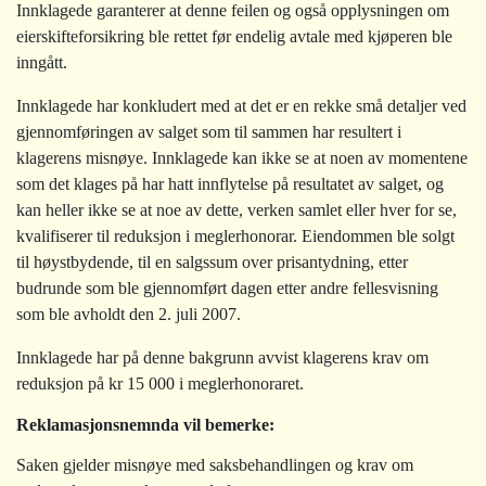
Innklagede garanterer at denne feilen og også opplysningen om
eierskifteforsikring ble rettet før endelig avtale med kjøperen ble
inngått.
Innklagede har konkludert med at det er en rekke små detaljer ved
gjennomføringen av salget som til sammen har resultert i
klagerens misnøye. Innklagede kan ikke se at noen av momentene
som det klages på har hatt innflytelse på resultatet av salget, og
kan heller ikke se at noe av dette, verken samlet eller hver for se,
kvalifiserer til
reduksjon i meglerhonorar. Eiendommen ble solgt
til høystbydende, til en salgssum over prisantydning, etter
budrunde som ble gjennomført dagen etter andre fellesvisning
som ble avholdt den 2. juli 2007.
Innklagede har på denne bakgrunn avvist klagerens krav om
reduksjon på kr 15 000 i meglerhonoraret.
Reklamasjonsnemnda vil bemerke:
Saken gjelder misnøye med saksbehandlingen og krav om