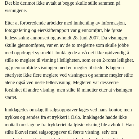
Det ble derimot ikke avtalt at begge skulle stille sammen på
visningene.
Etter at forberedende arbeider med innhenting av informasjon,
fotografering og eierskifterapport var gjennomført, ble første
fellesvisning annonsert og avholdt 28. juni 2007. Da visningen
skulle gjennomføres, var en av de to meglerne som skulle jobbe
med oppdraget sykmeldt. Innklagede anså det ikke nødvendig å
stille to meglere til visning i leiligheten, som er en 2-roms leilighet,
og gjennomførte visningen med en megler til stede. Klageren
etterlyste ikke flere meglere ved visningen og samme megler stilte
alene også ved neste fellesvisning. Megleren var dessverre
forsinket til andre visning, men stilte få minutter etter at visningen
startet.
Innklagedes omslag til salgsoppgaver lages ved hans kontor, men
trykkes og sendes fra et trykkeri i Oslo. Innklagede hadde ikke
mottatt omslagene fra trykkeriet da første visning ble avholdt. Han
stilte likevel med salgsoppgaver til første visning, selv om