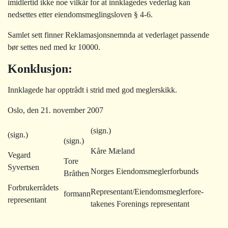
imidlertid ikke noe vilkår for at innklagedes vederlag kan
nedsettes etter eiendomsmeglingsloven § 4-6.
Samlet sett finner Reklamasjonsnemnda at vederlaget passende
bør settes ned med kr 10000.
Konklusjon:
Innklagede har opptrådt i strid med god meglerskikk.
Oslo, den 21. november 2007
(sign.)
(sign.)
(sign.)
Kåre Mæland
Vegard
Tore
Syvertsen
Norges Eiendomsmeglerforbunds
Bråthen
Forbrukerrådets
Representant/Eiendomsmeglerfore-
formann
representant
takenes Forenings representant