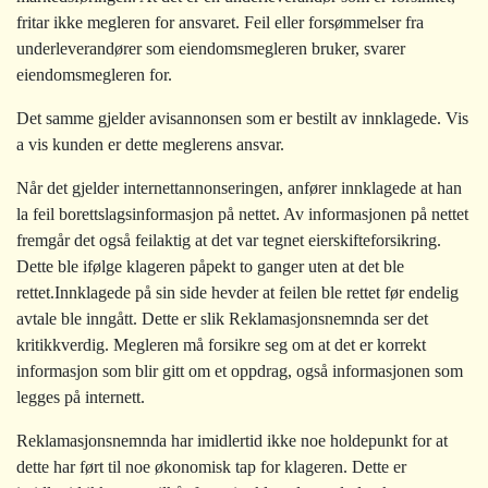
fritar ikke megleren for ansvaret. Feil eller forsømmelser fra
underleverandører som eiendomsmegleren bruker, svarer
eiendomsmegleren for.
Det samme gjelder avisannonsen som er bestilt av innklagede. Vis
a vis kunden er dette meglerens ansvar.
Når det gjelder internettannonseringen, anfører innklagede at han
la feil borettslagsinformasjon på nettet. Av informasjonen på nettet
fremgår det også feilaktig at det var tegnet eierskifteforsikring.
Dette ble ifølge klageren påpekt to ganger uten at det ble
rettet.Innklagede på sin side hevder at feilen ble rettet før endelig
avtale ble inngått. Dette er slik Reklamasjonsnemnda ser det
kritikkverdig. Megleren må forsikre seg om at det er korrekt
informasjon som blir gitt om et oppdrag, også informasjonen som
legges på internett.
Reklamasjonsnemnda har imidlertid ikke noe holdepunkt for at
dette har ført til noe økonomisk tap for klageren. Dette er