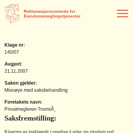
Reklamasjonsnemnda for
Eiendomsmeglingstjenester
Klage nr:
140/07
Avgjort:
21.11.2007
Saken gjelder:
Misnøye med saksbehandling
Foretakets navn:
Privatmegleren TromsÃ¸
Saksfremstilling
:
Klageren ga innklagede i oppdrag å selge sin eiendom ved