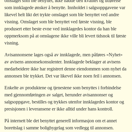
omslaget som ble benyttet, ikke hadde den kvalitet og utførelse
som innklagede ønsker å benytte. Innholdet i salgsoppgavene var
likevel helt likt det trykte omslaget som ble benyttet ved andre
visning. Omslaget som ble benyttet ved første visning, ble
produsert etter beste evne ved innklagedes kontor da han ble
oppmerksom på at omslagene ikke ville bli levert tidsnok til første
visning.
Avisannonsene lages også av innklagede, men påføres «Nyhet»
av avisens annonsekonsulenter. Innklagede beklager at avisens
medarbeidere ikke har registrert denne eiendommen som nyhet da
annonsen ble trykket. Det var likevel ikke noen feil i annonsen.
Enkelte av produktene og tjenestene som benyttes i forbindelse
med gjennomføringen av salget, herunder avisannonser og
salgsoppgave, bestilles og trykkes utenfor innklagedes kontor og
presisjonen i leveransene er ikke alltid under hans kontroll.
På internett ble det benyttet generell informasjon om et annet
borettslag i samme boligbygelag som vedlegg til annonsen.