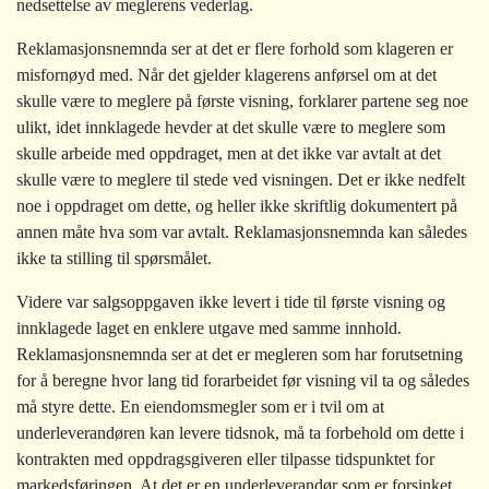
nedsettelse av meglerens vederlag.
Reklamasjonsnemnda ser at det er flere forhold som klageren er
misfornøyd med. Når det gjelder klagerens anførsel om at det
skulle være to meglere på første visning, forklarer partene seg noe
ulikt, idet innklagede hevder at det skulle være to meglere som
skulle arbeide med oppdraget, men at det ikke var avtalt at det
skulle være to meglere til stede ved visningen. Det er ikke nedfelt
noe i oppdraget om dette, og heller ikke skriftlig dokumentert på
annen måte hva som var avtalt. Reklamasjonsnemnda kan således
ikke ta stilling til spørsmålet.
Videre var salgsoppgaven ikke levert i tide til første visning og
innklagede laget en enklere utgave med samme innhold.
Reklamasjonsnemnda ser at det er megleren som har forutsetning
for å beregne hvor lang tid forarbeidet før visning vil ta og således
må styre dette. En eiendomsmegler som er i tvil om at
underleverandøren kan levere tidsnok, må ta forbehold om dette i
kontrakten med oppdragsgiveren eller tilpasse tidspunktet for
markedsføringen. At det er en underleverandør som er forsinket,