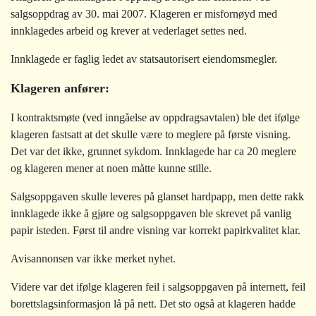
salgsoppdrag av 30. mai 2007. Klageren er misfornøyd med
innklagedes arbeid og krever at vederlaget settes ned.
Innklagede er faglig ledet av statsautorisert eiendomsmegler.
Klageren anfører:
I kontraktsmøte (ved inngåelse av oppdragsavtalen) ble det ifølge
klageren fastsatt at det skulle være to meglere på første visning.
Det var det ikke, grunnet sykdom. Innklagede har ca 20 meglere
og klageren mener at noen måtte kunne stille.
Salgsoppgaven skulle leveres på glanset hardpapp, men dette rakk
innklagede ikke å gjøre og salgsoppgaven ble skrevet på vanlig
papir isteden. Først til andre visning var korrekt papirkvalitet klar.
Avisannonsen var ikke merket nyhet.
Videre var det ifølge klageren feil i salgsoppgaven på internett, feil
borettslagsinformasjon lå på nett. Det sto også at klageren hadde