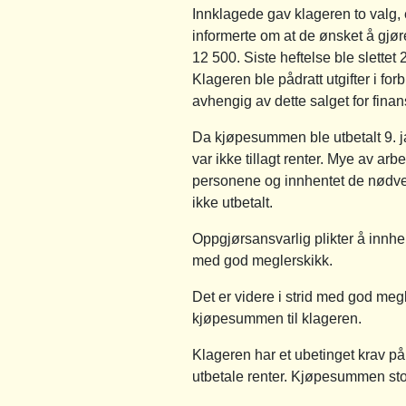
Innklagede gav klageren to valg, 
informerte om at de ønsket å gjør
12 500. Siste heftelse ble slette
Klageren ble pådratt utgifter i f
avhengig av dette salget for finan
Da kjøpesummen ble utbetalt 9. ja
var ikke tillagt renter. Mye av ar
personene og innhentet de nødvend
ikke utbetalt.
Oppgjørsansvarlig plikter å innhen
med god meglerskikk.
Det er videre i strid med god meg
kjøpesummen til klageren.
Klageren har et ubetinget krav p
utbetale renter. Kjøpesummen sto