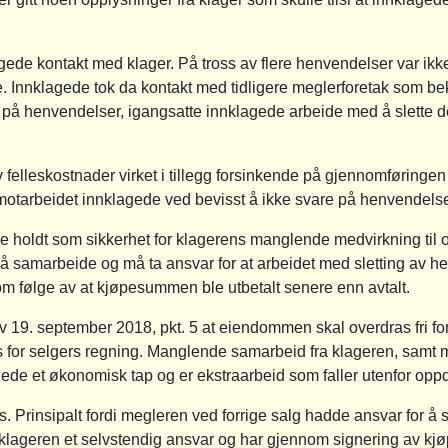
gede kontakt med klager. På tross av flere henvendelser var ikke
te. Innklagede tok da kontakt med tidligere meglerforetak som be
e på henvendelser, igangsatte innklagede arbeide med å slette d
elleskostnader virket i tillegg forsinkende på gjennomføringen 
motarbeidet innklagede ved bevisst å ikke svare på henvendelser
e holdt som sikkerhet for klagerens manglende medvirkning til o
å samarbeide og må ta ansvar for at arbeidet med sletting av hef
om følge av at kjøpesummen ble utbetalt senere enn avtalt.
 19. september 2018, pkt. 5 at eiendommen skal overdras fri for
es for selgers regning. Manglende samarbeid fra klageren, samt 
agede et økonomisk tap og er ekstraarbeid som faller utenfor oppd
. Prinsipalt fordi megleren ved forrige salg hadde ansvar for å 
klageren et selvstendig ansvar og har gjennom signering av kjøpe