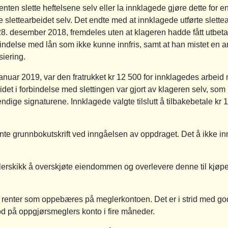
enten slette heftelsene selv eller la innklagede gjøre dette for 
e slettearbeidet selv. Det endte med at innklagede utførte slett
t 28. desember 2018, fremdeles uten at klageren hadde fått utbe
orbindelse med lån som ikke kunne innfris, samt at han mistet en
siering.
nuar 2019, var den fratrukket kr 12 500 for innklagedes arbeid 
beidet i forbindelse med slettingen var gjort av klageren selv, so
ige signaturene. Innklagede valgte tilslutt å tilbakebetale kr
te grunnbokutskrift ved inngåelsen av oppdraget. Det å ikke innhe
lerskikk å overskjøte eiendommen og overlevere denne til kjøper
å renter som oppebæres på meglerkontoen. Det er i strid med g
d på oppgjørsmeglers konto i fire måneder.