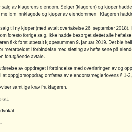
r salg av klagerens eiendom. Selger (klageren) og kjøper hadde i
tt mellom innklagede og kjøper av eiendommen. Klageren hadd
resalg til ny kjøper (med avtalt overtakelse 26. september 2018).
om foresto forrige salg, ikke hadde besørget slettet alle hefte
eren fikk først utbetalt kjøpesummen 9. januar 2019. Det ble hell
 for merarbeidet i forbindelse med sletting av heftelsene på eie
ten forutgående avtale.
tførelse av oppdraget i forbindelse med overføringen av og opp
il at oppgjørsoppdrag omfattes av eiendomsmeglerlovens § 1-2, 1
viser samtlige krav fra klageren.
okat.
advokat.
.