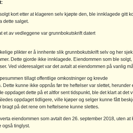
t:
gt kort etter at klageren selv kjøpte den, ble innklagede gitt ko
 dette salget.
t et av vedleggene var grunnbokutskrift datert
elige plikter er å innhente slik grunnbokutskrift selv og her sjek
mer. Dette gjorde ikke innklagede. Eiendommen som ble solgt,
ser. Ved videresalget var det avtalt at eiendommen på vanlig måte
pesummen tillagt offentlige omkostninger og krevde
on. Dette kunne ikke oppnås før tre heftelser var slettet, herunder
oppdaget dette på et altfor sent tidspunkt, ble det klart at det vill
edes oppdaget tidligere, ville kjøper og selger kunne fått besk
ar bragt på det rene om heftelsene kunne slettes.
overta eiendommen som avtalt den 26. september 2018, uten at k
 også tinglyst.