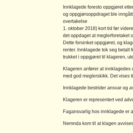
Innklagede foresto oppgjøret ette
og oppgjørsoppdraget ble inngå
overtakelse
1. oktober 2018) kort tid før vide
det oppdaget at meglerforetaket s
Dette forsinket oppgjøret, og klag
renter. Innklagede tok seg betalt
trukket i oppgjøret til klageren, u
Klageren anfører at innklagedes u
med god meglerskikk. Det vises t
Innklagede bestrider ansvar og av
Klageren er representert ved adv
Fagansvarlig hos innklagede er 
Nemnda kom til at klagen avvises