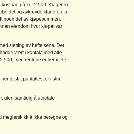
en kostnad på kr 12 500. Klageren
earbeidet og avkrevde klageren kr
talt noen del av kjøpesummen.
 annen eiendom hvor kjøpet var
med sletting av heftelsene. Det
m hadde vært i kontakt med alle
 12 500, men rentene er fremdele
nte slik pantattest er i strid
, uten samtidig å utbetale
od meglerskikk å ikke beregne og