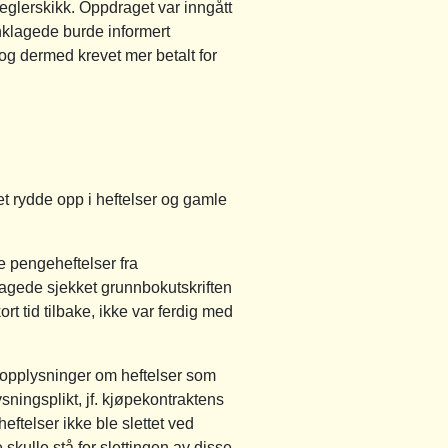
eglerskikk. Oppdraget var inngått
nklagede burde informert
og dermed krevet mer betalt for
et rydde opp i heftelser og gamle
 pengeheftelser fra
nklagede sjekket grunnbokutskriften
rt tid tilbake, ikke var ferdig med
n opplysninger om heftelser som
sningsplikt, jf. kjøpekontraktens
eftelser ikke ble slettet ved
e skulle stå for slettingen av disse