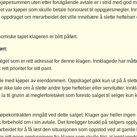
 kjøpesummen uten etter forutgående avtale er i strid med god m
 var kjøper som skulle betale honoraret til oppgjørsmegler. In
ppdraget om merarbeidet det ville innebære å slette heftelser 
omiske tapet klageren er blitt påført.
ørt:
alget som er rett adressat for denne klagen. Innklagede har mått
ett prioritet for sitt pant.
e med kjøper av eiendommen. Oppdraget gikk kun ut på å slette
r ikke tale om å slette andre type heftelser eller servitutter. In
 til grunn at meglerforetaket som foresto salget til selger kun ko
øpekontrakten inngått ved dette salget. Klager gav heller inge
forbehold om i sin avtale. Det foreligger brudd på selgers opply
arbeidet for å få løst den situasjonen som oppstod ved at gamle h
ller gitt noen opplysninger fra klager som skulle tilsi at innklaged