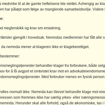
 medvirke til at de gamle heftelsene ble slettet. Avhengig av kla
som har påløpt som følge av manglende samarbeidsvilje. Videre
r:
od meglerskikk og krav om erstatning.
 anførsler gjengitt i hovedsak. Nemndas medlemmer har fått alle
 da nemnda mener at klageren ikke er klageberettiget.
4 bestemmer:
eglingstjenester behandler klager fra forbrukere, både selger
ehov for å få avgjort et omtvistet krav mot en advokat/eiendoms
domsmeglingstjenester. Med forbruker menes en fysisk person
ndles normalt ikke. Nemnda kan likevel behandle klage mot ei
eressen som fremmes ikke har særlig yrkes- eller næringsmessig
ng i nemnda. Herunder skal alle forhold, også de økonomiske, tas i 