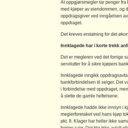
At oppgjørsmegler tar penger fra
med kjøper av eiendommen, og det
oppdragsgiver ved inngåelsen av o
oppdraget.
Det kreves erstatning for det økon
Innklagede har i korte trekk anf
Det er megleren ved det forrige s
servitutter for å sikre kjøpers bank r
Innklagede inngikk oppdragsavtal
bankforbindelsen til selger. Det va
i forbindelse med oppdraget, men la
å slette de gamle heftelsene.
Innklagede hadde ikke innsyn i kj
meglerforetaket ved hans kjøp tok 
pkt. 8. Klager har heller ikke sam
forrige salg. Det ble ikke avtalt e