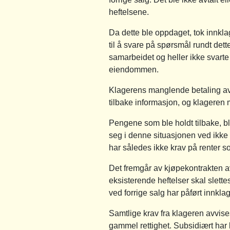
heftelsene.
Da dette ble oppdaget, tok innkla
til å svare på spørsmål rundt det
samarbeidet og heller ikke svart
eiendommen.
Klagerens manglende betaling av f
tilbake informasjon, og klageren 
Pengene som ble holdt tilbake, bl
seg i denne situasjonen ved ikke 
har således ikke krav på renter s
Det fremgår av kjøpekontrakten av
eksisterende heftelser skal slett
ved forrige salg har påført innkl
Samtlige krav fra klageren avvises
gammel rettighet. Subsidiært har 