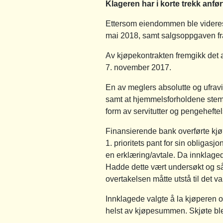
Klageren har i korte trekk anfør
Ettersom eiendommen ble videresol
mai 2018, samt salgsoppgaven fra
Av kjøpekontrakten fremgikk det a
7. november 2017.
En av meglers absolutte og ufravik
samt at hjemmelsforholdene stem
form av servitutter og pengeheftel
Finansierende bank overførte kjø
1. prioritets pant for sin obligasj
en erklæring/avtale. Da innklagede 
Hadde dette vært undersøkt og sål
overtakelsen måtte utstå til det v
Innklagede valgte å la kjøperen 
helst av kjøpesummen. Skjøte ble