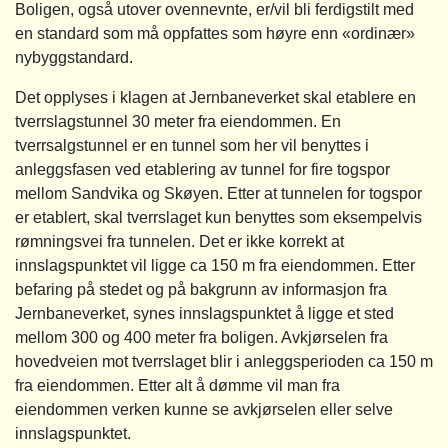
Boligen, også utover ovennevnte, er/vil bli ferdigstilt med
en standard som må oppfattes som høyre enn «ordinær»
nybyggstandard.
Det opplyses i klagen at Jernbaneverket skal etablere en
tverrslagstunnel 30 meter fra eiendommen. En
tverrsalgstunnel er en tunnel som her vil benyttes i
anleggsfasen ved etablering av tunnel for fire togspor
mellom Sandvika og Skøyen. Etter at tunnelen for togspor
er etablert, skal tverrslaget kun benyttes som eksempelvis
rømningsvei fra tunnelen. Det er ikke korrekt at
innslagspunktet vil ligge ca 150 m fra eiendommen. Etter
befaring på stedet og på bakgrunn av informasjon fra
Jernbaneverket, synes innslagspunktet å ligge et sted
mellom 300 og 400 meter fra boligen. Avkjørselen fra
hovedveien mot tverrslaget blir i anleggsperioden ca 150 m
fra eiendommen. Etter alt å dømme vil man fra
eiendommen verken kunne se avkjørselen eller selve
innslagspunktet.