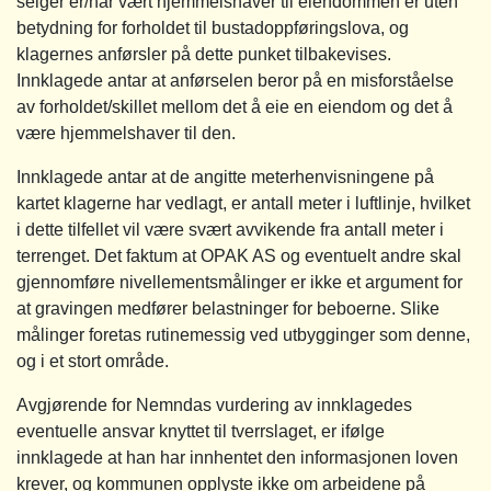
selger er/har vært hjemmelshaver til eiendommen er uten
betydning for forholdet til bustadoppføringslova, og
klagernes anførsler på dette punket tilbakevises.
Innklagede antar at anførselen beror på en misforståelse
av forholdet/skillet mellom det å eie en eiendom og det å
være hjemmelshaver til den.
Innklagede antar at de angitte meterhenvisningene på
kartet klagerne har vedlagt, er antall meter i luftlinje, hvilket
i dette tilfellet vil være svært avvikende fra antall meter i
terrenget. Det faktum at OPAK AS og eventuelt andre skal
gjennomføre nivellementsmålinger er ikke et argument for
at gravingen medfører belastninger for beboerne. Slike
målinger foretas rutinemessig ved utbygginger som denne,
og i et stort område.
Avgjørende for Nemndas vurdering av innklagedes
eventuelle ansvar knyttet til tverrslaget, er ifølge
innklagede at han har innhentet den informasjonen loven
krever, og kommunen opplyste ikke om arbeidene på