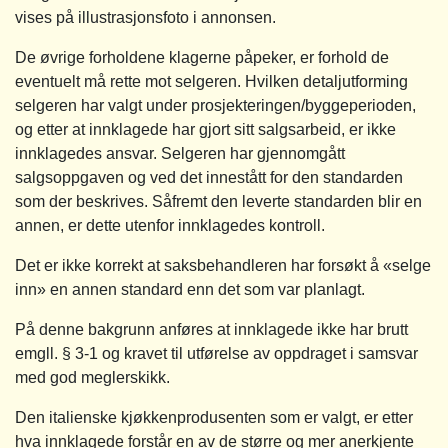
vises på illustrasjonsfoto i annonsen.
De øvrige forholdene klagerne påpeker, er forhold de
eventuelt må rette mot selgeren. Hvilken detaljutforming
selgeren har valgt under prosjekteringen/byggeperioden,
og etter at innklagede har gjort sitt salgsarbeid, er ikke
innklagedes ansvar. Selgeren har gjennomgått
salgsoppgaven og ved det innestått for den standarden
som der beskrives. Såfremt den leverte standarden blir en
annen, er dette utenfor innklagedes kontroll.
Det er ikke korrekt at saksbehandleren har forsøkt å «selge
inn» en annen standard enn det som var planlagt.
På denne bakgrunn anføres at innklagede ikke har brutt
emgll. § 3-1 og kravet til utførelse av oppdraget i samsvar
med god meglerskikk.
Den italienske kjøkkenprodusenten som er valgt, er etter
hva innklagede forstår en av de større og mer anerkjente