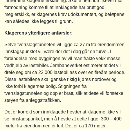
innrømme klagerne erstatning. Skulle nemnda likevel mot
formodning komme til at innklagede har brutt god
meglerskikk, er klagernes krav udokumentert, og beløpene
kan således ikke legges til grunn.
Klagerens ytterligere anførsler:
Selve tverrslagstunnelen vil ligge ca 27 m fra eiendommen.
Innslagspunktet vil være der det i dag går en turvei. I
forbindelse med byggingen av vil man frakte vekk masse
vedhjelp av lastebiler. Jernbaneverket estimerer at det vil
dreie seg om ca 22 000 lastebillass over en fireårs periode.
Disse lastebilene skal ganske riktig kjøres nordover og
ikke forbi klagernes bolig. Stigningen fra
tverrslagstunnelen og opp er bratt, slik at dette vil forsterke
støyen fra anleggstrafikken.
Det er korrekt som innklagede hevder at klagerne ikke vil
se innslagspunket, men å hevde at dette ligger 300 – 400
meter fra eiendommen er feil. Det er ca 170 meter.