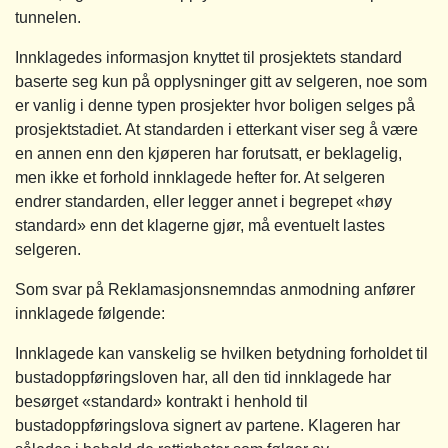
tunnelen.
Innklagedes informasjon knyttet til prosjektets standard
baserte seg kun på opplysninger gitt av selgeren, noe som
er vanlig i denne typen prosjekter hvor boligen selges på
prosjektstadiet. At standarden i etterkant viser seg å være
en annen enn den kjøperen har forutsatt, er beklagelig,
men ikke et forhold innklagede hefter for. At selgeren
endrer standarden, eller legger annet i begrepet «høy
standard» enn det klagerne gjør, må eventuelt lastes
selgeren.
Som svar på Reklamasjonsnemndas anmodning anfører
innklagede følgende:
Innklagede kan vanskelig se hvilken betydning forholdet til
bustadoppføringsloven har, all den tid innklagede har
besørget «standard» kontrakt i henhold til
bustadoppføringslova signert av partene. Klageren har