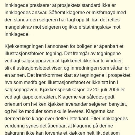
Innklagede presiserer at prosjektets standard ikke er
innklagedes ansvar. Såfremt klagerne er misfornøyd med
den standarden selgeren har lagt opp til, bør det rettes
mangelskrav mot selgeren og ikke erstatningskrav mot
innklagede.
Kjøkkentegningen i annonsen for boligen er åpenbart et
illustrasjonsfoto/en tegning. Det fremgår av tegningene
vedlagt salgsoppgaven at kjøkkenet ikke har to vinduer,
slik illustrasjonsfotoet viser, og innredningen som sådan er
en annen. Det fremkommer klart av tegningene i prospektet
hva som medfølger. Illustrasjonsfotoet er ikke tatt inn i
salgsoppgaven. Kjøkkenspesifikasjon av 20. juli 2006 er
vedlagt kjøpekontrakten. Klagerne var således godt
orientert om hvilken kjøkkenleverandør selgeren benyttet,
og hvilke moduler som skulle leveres. Klagerne kan
dermed ikke klage over dette i etterkant. Etter innklagedes
vurdering synes det åpenbart at klagerne på denne
bakgrunn ikke kan forvente et kjøkken helt likt det som