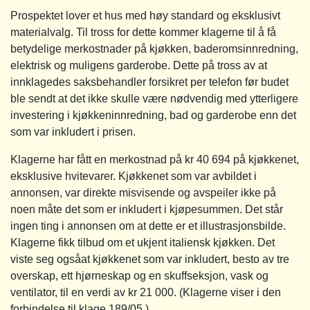
Prospektet lover et hus med høy standard og eksklusivt
materialvalg. Til tross for dette kommer klagerne til å få
betydelige merkostnader på kjøkken, baderomsinnredning,
elektrisk og muligens garderobe. Dette på tross av at
innklagedes saksbehandler forsikret per telefon før budet
ble sendt at det ikke skulle være nødvendig med ytterligere
investering i kjøkkeninnredning, bad og garderobe enn det
som var inkludert i prisen.
Klagerne har fått en merkostnad på kr 40 694 på kjøkkenet,
eksklusive hvitevarer. Kjøkkenet som var avbildet i
annonsen, var direkte misvisende og avspeiler ikke på
noen måte det som er inkludert i kjøpesummen. Det står
ingen ting i annonsen om at dette er et illustrasjonsbilde.
Klagerne fikk tilbud om et ukjent italiensk kjøkken. Det
viste seg ogsåat kjøkkenet som var inkludert, besto av tre
overskap, ett hjørneskap og en skuffseksjon, vask og
ventilator, til en verdi av kr 21 000. (Klagerne viser i den
forbindelse til klage 189/05.)