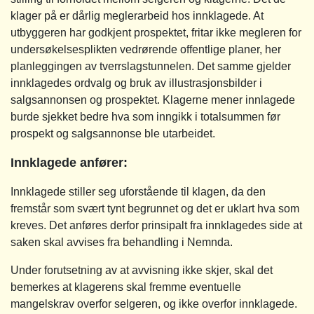
klager på er dårlig meglerarbeid hos innklagede. At
utbyggeren har godkjent prospektet, fritar ikke megleren for
undersøkelsesplikten vedrørende offentlige planer, her
planleggingen av tverrslagstunnelen. Det samme gjelder
innklagedes ordvalg og bruk av illustrasjonsbilder i
salgsannonsen og prospektet. Klagerne mener innlagede
burde sjekket bedre hva som inngikk i totalsummen før
prospekt og salgsannonse ble utarbeidet.
Innklagede anfører:
Innklagede stiller seg uforstående til klagen, da den
fremstår som svært tynt begrunnet og det er uklart hva som
kreves. Det anføres derfor prinsipalt fra innklagedes side at
saken skal avvises fra behandling i Nemnda.
Under forutsetning av at avvisning ikke skjer, skal det
bemerkes at klagerens skal fremme eventuelle
mangelskrav overfor selgeren, og ikke overfor innklagede.