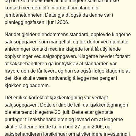
og de skal ha bekreftet at alle meglere som tar direkte
kontakt med dem blir informert om planen for
jernbanetunnelen. Dette gjaldt også da denne var i
planleggingsfasen i juni 2006.
Når det gjelder eiendommens standard, opplevde klagerne
salgsoppgaven som mangelfull og tok derfor ved gjentatte
anledninger kontakt med innklagede for å få utfyllende
opplysninger ved salgsoppgaven. Klagerne hevder fortsatt
at saksbehandleren ga inntrykk av at standarden var
høyere den de får levert, og han sa også ifølge klagerne at
det ikke skulle være nødvendig å legge mer penger i
kjøkken og baderom.
Det er ikke korrekt at kjøkkentegning var vedlagt
salgsoppgaven. Dette er direkte feil, da kjøkkentegningen
ble ettersendt klagerne 20. juli. Dette etter gjentatte
purringer til saksbehandleren og lovnad om at klagerne
skulle få denne før de la inn bud 27. juni 2006, og
saksbehandleren forsikringer om at ytterligere investering i