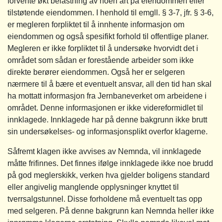
forvente økt belastning av noen art på eiendommen eller
tilstøtende eiendommen. I henhold til emgll. § 3-7, jfr. § 3-6,
er megleren forpliktet til å innhente informasjon om
eiendommen og også spesifikt forhold til offentlige planer.
Megleren er ikke forpliktet til å undersøke hvorvidt det i
området som sådan er forestående arbeider som ikke
direkte berører eiendommen. Også her er selgeren
nærmere til å bære et eventuelt ansvar, all den tid han skal
ha mottatt informasjon fra Jernbaneverket om arbeidene i
området. Denne informasjonen er ikke videreformidlet til
innklagede. Innklagede har på denne bakgrunn ikke brutt
sin undersøkelses- og informasjonsplikt overfor klagerne.
Såfremt klagen ikke avvises av Nemnda, vil innklagede
måtte frifinnes. Det finnes ifølge innklagede ikke noe brudd
på god meglerskikk, verken hva gjelder boligens standard
eller angivelig manglende opplysninger knyttet til
tverrsalgstunnel. Disse forholdene må eventuelt tas opp
med selgeren. På denne bakgrunn kan Nemnda heller ikke