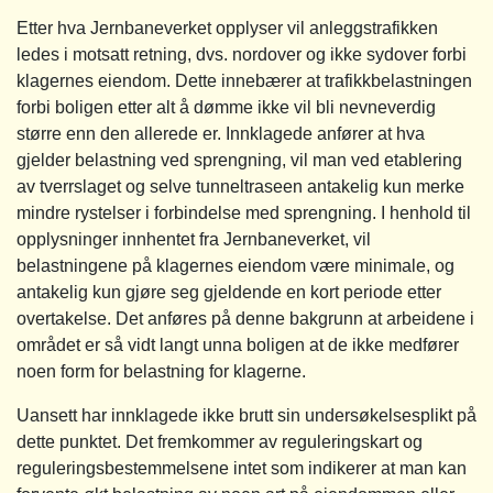
Etter hva Jernbaneverket opplyser vil anleggstrafikken
ledes i motsatt retning, dvs. nordover og ikke sydover forbi
klagernes eiendom. Dette innebærer at trafikkbelastningen
forbi boligen etter alt å dømme ikke vil bli nevneverdig
større enn den allerede er. Innklagede anfører at hva
gjelder belastning ved sprengning, vil man ved etablering
av tverrslaget og selve tunneltraseen antakelig kun merke
mindre rystelser i forbindelse med sprengning. I henhold til
opplysninger innhentet fra Jernbaneverket, vil
belastningene på klagernes eiendom være minimale, og
antakelig kun gjøre seg gjeldende en kort periode etter
overtakelse. Det anføres på denne bakgrunn at arbeidene i
området er så vidt langt unna boligen at de ikke medfører
noen form for belastning for klagerne.
Uansett har innklagede ikke brutt sin undersøkelsesplikt på
dette punktet. Det fremkommer av reguleringskart og
reguleringsbestemmelsene intet som indikerer at man kan