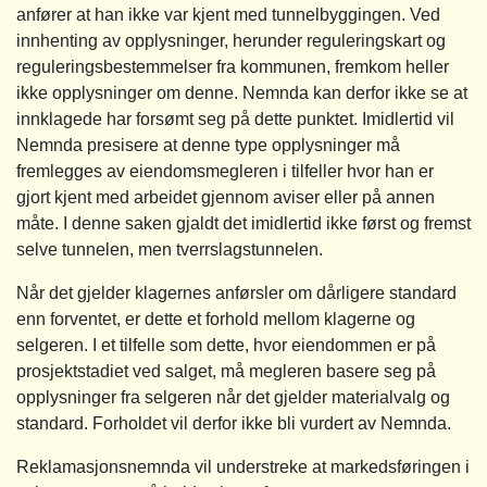
anfører at han ikke var kjent med tunnelbyggingen. Ved
innhenting av opplysninger, herunder reguleringskart og
reguleringsbestemmelser fra kommunen, fremkom heller
ikke opplysninger om denne. Nemnda kan derfor ikke se at
innklagede har forsømt seg på dette punktet. Imidlertid vil
Nemnda presisere at denne type opplysninger må
fremlegges av eiendomsmegleren i tilfeller hvor han er
gjort kjent med arbeidet gjennom aviser eller på annen
måte. I denne saken gjaldt det imidlertid ikke først og fremst
selve tunnelen, men tverrslagstunnelen.
Når det gjelder klagernes anførsler om dårligere standard
enn forventet, er dette et forhold mellom klagerne og
selgeren. I et tilfelle som dette, hvor eiendommen er på
prosjektstadiet ved salget, må megleren basere seg på
opplysninger fra selgeren når det gjelder materialvalg og
standard. Forholdet vil derfor ikke bli vurdert av Nemnda.
Reklamasjonsnemnda vil understreke at markedsføringen i