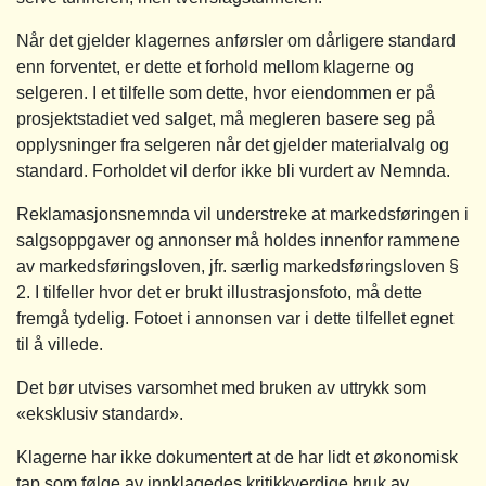
Når det gjelder klagernes anførsler om dårligere standard
enn forventet, er dette et forhold mellom klagerne og
selgeren. I et tilfelle som dette, hvor eiendommen er på
prosjektstadiet ved salget, må megleren basere seg på
opplysninger fra selgeren når det gjelder materialvalg og
standard. Forholdet vil derfor ikke bli vurdert av Nemnda.
Reklamasjonsnemnda vil understreke at markedsføringen i
salgsoppgaver og annonser må holdes innenfor rammene
av markedsføringsloven, jfr. særlig markedsføringsloven §
2. I tilfeller hvor det er brukt illustrasjonsfoto, må dette
fremgå tydelig. Fotoet i annonsen var i dette tilfellet egnet
til å villede.
Det bør utvises varsomhet med bruken av uttrykk som
«eksklusiv standard».
Klagerne har ikke dokumentert at de har lidt et økonomisk
tap som følge av innklagedes kritikkverdige bruk av