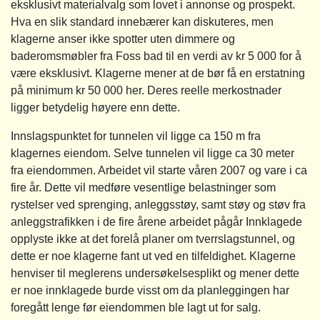
eksklusivt materialvalg som lovet i annonse og prospekt.
Hva en slik standard innebærer kan diskuteres, men
klagerne anser ikke spotter uten dimmere og
baderomsmøbler fra Foss bad til en verdi av kr 5 000 for å
være eksklusivt. Klagerne mener at de bør få en erstatning
på minimum kr 50 000 her. Deres reelle merkostnader
ligger betydelig høyere enn dette.
Innslagspunktet for tunnelen vil ligge ca 150 m fra
klagernes eiendom. Selve tunnelen vil ligge ca 30 meter
fra eiendommen. Arbeidet vil starte våren 2007 og vare i ca
fire år. Dette vil medføre vesentlige belastninger som
rystelser ved sprenging, anleggsstøy, samt støy og støv fra
anleggstrafikken i de fire årene arbeidet pågår Innklagede
opplyste ikke at det forelå planer om tverrslagstunnel, og
dette er noe klagerne fant ut ved en tilfeldighet. Klagerne
henviser til meglerens undersøkelsesplikt og mener dette
er noe innklagede burde visst om da planleggingen har
foregått lenge før eiendommen ble lagt ut for salg.