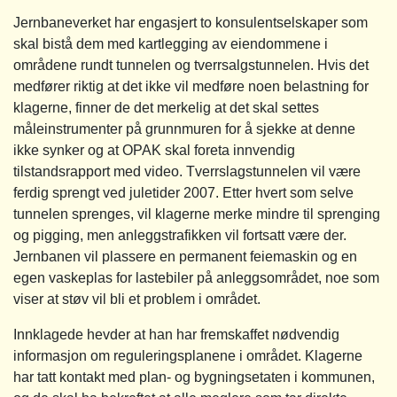
Jernbaneverket har engasjert to konsulentselskaper som
skal bistå dem med kartlegging av eiendommene i
områdene rundt tunnelen og tverrsalgstunnelen. Hvis det
medfører riktig at det ikke vil medføre noen belastning for
klagerne, finner de det merkelig at det skal settes
måleinstrumenter på grunnmuren for å sjekke at denne
ikke synker og at OPAK skal foreta innvendig
tilstandsrapport med video. Tverrslagstunnelen vil være
ferdig sprengt ved juletider 2007. Etter hvert som selve
tunnelen sprenges, vil klagerne merke mindre til sprenging
og pigging, men anleggstrafikken vil fortsatt være der.
Jernbanen vil plassere en permanent feiemaskin og en
egen vaskeplas for lastebiler på anleggsområdet, noe som
viser at støv vil bli et problem i området.
Innklagede hevder at han har fremskaffet nødvendig
informasjon om reguleringsplanene i området. Klagerne
har tatt kontakt med plan- og bygningsetaten i kommunen,