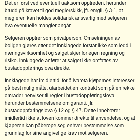
Det er først ved eventuell uaktsom opptreden, herunder
brudd på kravet til god meglerskikk, jfr. emgll. § 3-1, at
megleren kan holdes solidarisk ansvarlig med selgeren
hva eventuelle mangler angår.
Selgeren opptrer som privatperson. Omsetningen av
boligen gjøres etter det innklagede forstår ikke som ledd i
næringsvirksomhet og salget skjer for egen regning og
risiko. Innklagede anfører at salget ikke omfattes av
bustadoppføringslova direkte.
Innklagede har imidlertid, for å ivareta kjøpernes interesser
på best mulig måte, utarbeidet en kontrakt som på en rekke
områder henviser til regler i bustadoppføringslova,
herunder bestemmelsene om garanti, jfr.
bustadoppføringslova § 12 og § 47. Dette innebærer
imidlertid ikke at loven kommer direkte til anvendelse, og at
kjøperen kan påberope seg enhver bestemmelse som
grunnlag for sine angivelige krav mot selgeren.