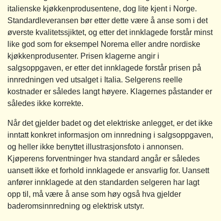
italienske kjøkkenprodusentene, dog lite kjent i Norge.
Standardleveransen bør etter dette være å anse som i det
øverste kvalitetssjiktet, og etter det innklagede forstår minst
like god som for eksempel Norema eller andre nordiske
kjøkkenprodusenter. Prisen klagerne angir i
salgsoppgaven, er etter det innklagede forstår prisen på
innredningen ved utsalget i Italia. Selgerens reelle
kostnader er således langt høyere. Klagernes påstander er
således ikke korrekte.
Når det gjelder badet og det elektriske anlegget, er det ikke
inntatt konkret informasjon om innredning i salgsoppgaven,
og heller ikke benyttet illustrasjonsfoto i annonsen.
Kjøperens forventninger hva standard angår er således
uansett ikke et forhold innklagede er ansvarlig for. Uansett
anfører innklagede at den standarden selgeren har lagt
opp til, må være å anse som høy også hva gjelder
baderomsinnredning og elektrisk utstyr.