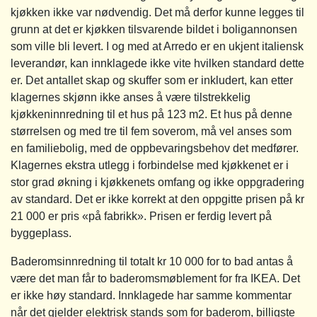
kjøkken ikke var nødvendig. Det må derfor kunne legges til
grunn at det er kjøkken tilsvarende bildet i boligannonsen
som ville bli levert. I og med at Arredo er en ukjent italiensk
leverandør, kan innklagede ikke vite hvilken standard dette
er. Det antallet skap og skuffer som er inkludert, kan etter
klagernes skjønn ikke anses å være tilstrekkelig
kjøkkeninnredning til et hus på 123 m2. Et hus på denne
størrelsen og med tre til fem soverom, må vel anses som
en familiebolig, med de oppbevaringsbehov det medfører.
Klagernes ekstra utlegg i forbindelse med kjøkkenet er i
stor grad økning i kjøkkenets omfang og ikke oppgradering
av standard. Det er ikke korrekt at den oppgitte prisen på kr
21 000 er pris «på fabrikk». Prisen er ferdig levert på
byggeplass.
Baderomsinnredning til totalt kr 10 000 for to bad antas å
være det man får to baderomsmøblement for fra IKEA. Det
er ikke høy standard. Innklagede har samme kommentar
når det gjelder elektrisk stands som for baderom, billigste