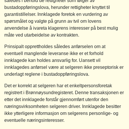
således i behold de rettigheter som følger av
bustadoppføringslova, herunder rettigheter knyttet til
garantistillelser. Innklagede foretok en vurdering av
spørsmålet og valgte på grunn av tvil om lovens
anvendelse å ivareta klagerens interesser på best mulig
måte ved utarbeidelse av kontrakten.
Prinsipalt opprettholdes således anførselen om at
eventuell manglende leveranse ikke er et forhold
innklagede kan holdes ansvarlig for. Uansett vil
innklagedes anførsel være at selgeren ikke preseptorisk er
underlagt reglene i bustadoppføringslova.
Det er korrekt at selgeren har et enkeltpersonsforetak
registrert i Brønnøysundregisteret. Denne transaksjonen er
etter det innklagede forstår gjennomført utenfor den
næringsvirksomheten selgeren driver. Innklagede besitter
ikke ytterligere informasjon om selgerens personlige- og
eventuelle næringsinteresser.