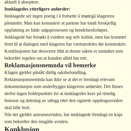
aktuelt å akseptere.
Innklagedes ytterligere anførsler:
Innklagede ser ingen poeng i å fortsette å imøtegå klagerens
påstander. Man kan konstatere at partene har totalt forskjellig
oppfatning av både salgsprosessen og hendelsesforløpet.
Innklagede har forsøkt å vurdere seg selv kritisk, men har kommet
frem til at dialogen med klageren har værtsærdeles lite konstruktiv.
Konklusjonen har dessverre blitt at denne saken er unntaket som
bekrefter regelen om at kunden alltid har rett.
Reklamasjonsnemnda vil bemerke
Klagen gjelder påstått dårlig saksbehandling.
Reklamasjonsnemnda kan ikke se at det er fremlagt relevant
dokumentasjon som underbygger klagerens anførsler. Det finnes
derfor ingen holdepunkter for at innklagedes krav på rimelig
honorar og dekning av utlegg etter den signerte oppdragsavtalen
skal falle bort.
Når det gjelder annonseavtalen, har innklagede fremlagt en kopi
som bekrefter den inngåtte avtalen.
Konklusjon