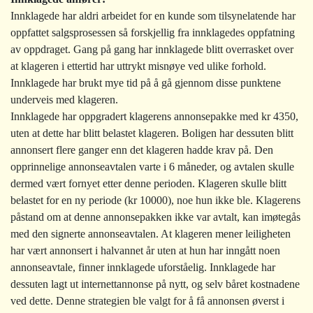
Innklagede har aldri arbeidet for en kunde som tilsynelatende har
oppfattet salgsprosessen så forskjellig fra innklagedes oppfatning
av oppdraget. Gang på gang har innklagede blitt overrasket over
at klageren i ettertid har uttrykt misnøye ved ulike forhold.
Innklagede har brukt mye tid på å gå gjennom disse punktene
underveis med klageren.
Innklagede har oppgradert klagerens annonsepakke med kr 4350,
uten at dette har blitt belastet klageren. Boligen har dessuten blitt
annonsert flere ganger enn det klageren hadde krav på. Den
opprinnelige annonseavtalen varte i 6 måneder, og avtalen skulle
dermed vært fornyet etter denne perioden. Klageren skulle blitt
belastet for en ny periode (kr 10000), noe hun ikke ble. Klagerens
påstand om at denne annonsepakken ikke var avtalt, kan imøtegås
med den signerte annonseavtalen. At klageren mener leiligheten
har vært annonsert i halvannet år uten at hun har inngått noen
annonseavtale, finner innklagede uforståelig. Innklagede har
dessuten lagt ut internettannonse på nytt, og selv båret kostnadene
ved dette. Denne strategien ble valgt for å få annonsen øverst i