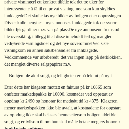
private visninger
I ett konkret tilfelle tok det tre uker for
interessentene å få til en privat visning, noe som kun skyldtes
innklagede
Det skulle tas nye bilder av boligen etter oppussingen.
Disse skulle benyttes i nye annonser. Innklagede tok dessverre
bilder før gardiner m.v. var på plass
De nye annonsene fremstod
lite oversiktlig, i tillegg til at disse inneholdt feil og mangler
vedrørende visningstider og det nye soverommet
Ved siste
visningkom en annen saksbehandler fra innklagede.
Vedkommende var uforberedt, det var ingen lapp på dørklokken,
det manglet diverse salgspapirer m.v.
Boligen ble aldri solgt, og leiligheten er nå leid ut på nytt
Etter dette har klageren mottatt en faktura på kr 16865 som
omfatter markedspakke kr 10000, kostnader ved oppstart av
oppdrag kr 2490 og honorar for medgått tid kr 4375. Klageren
mener markedspakken ikke ble avtalt, at kostnadene for oppstart
av oppdrag ikke skal belastes henne ettersom boligen aldri ble
solgt, og er tvilsom til om hun skal måtte betale meglers honorar.
Innklagede anfører: