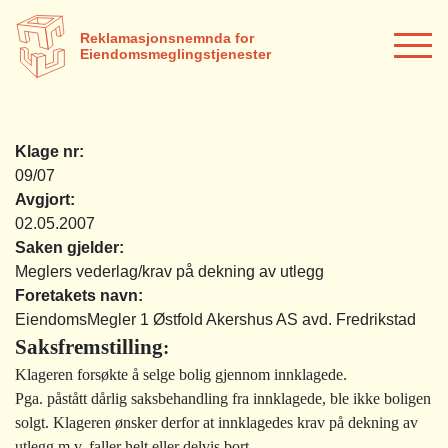
Reklamasjonsnemnda for
Eiendomsmeglingstjenester
Klage nr:
09/07
Avgjort:
02.05.2007
Saken gjelder:
Meglers vederlag/krav på dekning av utlegg
Foretakets navn:
EiendomsMegler 1 Østfold Akershus AS avd. Fredrikstad
Saksfremstilling
:
Klageren forsøkte å selge bolig gjennom innklagede.
Pga. påstått dårlig saksbehandling fra innklagede, ble ikke boligen
solgt. Klageren ønsker derfor at innklagedes krav på dekning av
utlegg m.v. faller helt eller delvis bort.