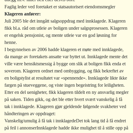
Faglig leder ved foretaket er statsautorisert eiendomsmegler
Klageren anfører:
Juli 2005 ble det inngått salgsoppdrag med innklagede. Klageren
fikk bl.a. råd om utleie av boligen under salgsprosessen. Klageren
er engelsk pensjonist, og mente utleie var en god løsning for
henne.
I begynnelsen av 2006 hadde klageren et møte med innklagede,
da mange av foretakets ansatte var byttet ut. Innklagede mente det
ville være hensiktsmessig å bygge om slik at boligen fikk enda et
soverom. Klageren ordnet med ombygging, og fikk bekreftet av
en boligstylist at resultatet var «spennende». Innklagede likte ikke
fargen på stueveggene, og viste ingen begeistring for leiligheten.
Etter en del uenigheter, fikk klageren tildelt en ny ansvarlig megler
på saken. Tiden gikk, og det ble etter hvert svært vanskelig å få
tak i innklagede. Klageren gjør gjeldende følgende svakheter ved
håndteringen av oppdraget:
Vanskelig/umulig å få tak i innklagede
Det tok lang tid å få endret
på feil i annonser
Innklagede hadde ikke mulighet til å stille opp på