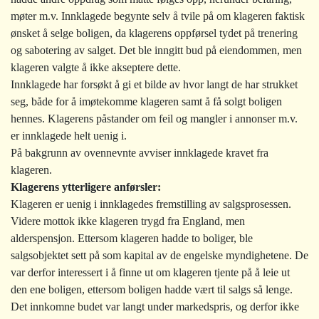
møter m.v. Innklagede begynte selv å tvile på om klageren faktisk
ønsket å selge boligen, da klagerens oppførsel tydet på trenering
og sabotering av salget. Det ble inngitt bud på eiendommen, men
klageren valgte å ikke akseptere dette.
Innklagede har forsøkt å gi et bilde av hvor langt de har strukket
seg, både for å imøtekomme klageren samt å få solgt boligen
hennes. Klagerens påstander om feil og mangler i annonser m.v.
er innklagede helt uenig i.
På bakgrunn av ovennevnte avviser innklagede kravet fra
klageren.
Klagerens ytterligere anførsler:
Klageren er uenig i innklagedes fremstilling av salgsprosessen.
Videre mottok ikke klageren trygd fra England, men
alderspensjon. Ettersom klageren hadde to boliger, ble
salgsobjektet sett på som kapital av de engelske myndighetene. De
var derfor interessert i å finne ut om klageren tjente på å leie ut
den ene boligen, ettersom boligen hadde vært til salgs så lenge.
Det innkomne budet var langt under markedspris, og derfor ikke