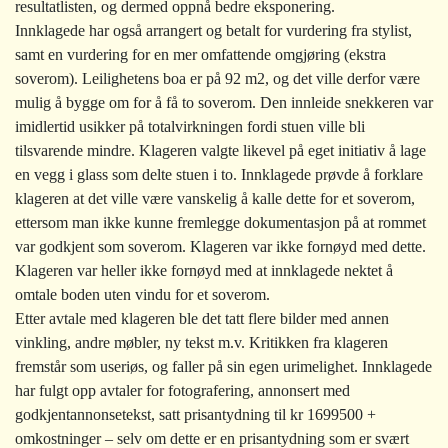
resultatlisten, og dermed oppnå bedre eksponering.
Innklagede har også arrangert og betalt for vurdering fra stylist,
samt en vurdering for en mer omfattende omgjøring (ekstra
soverom). Leilighetens boa er på 92 m2, og det ville derfor være
mulig å bygge om for å få to soverom. Den innleide snekkeren var
imidlertid usikker på totalvirkningen fordi stuen ville bli
tilsvarende mindre. Klageren valgte likevel på eget initiativ å lage
en vegg i glass som delte stuen i to. Innklagede prøvde å forklare
klageren at det ville være vanskelig å kalle dette for et soverom,
ettersom man ikke kunne fremlegge dokumentasjon på at rommet
var godkjent som soverom. Klageren var ikke fornøyd med dette.
Klageren var heller ikke fornøyd med at innklagede nektet å
omtale boden uten vindu for et soverom.
Etter avtale med klageren ble det tatt flere bilder med annen
vinkling, andre møbler, ny tekst m.v. Kritikken fra klageren
fremstår som useriøs, og faller på sin egen urimelighet. Innklagede
har fulgt opp avtaler for fotografering, annonsert med
godkjentannonsetekst, satt prisantydning til kr 1699500 +
omkostninger – selv om dette er en prisantydning som er svært