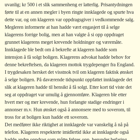
uvanlig; kr 500 i et slik sammenheng er latterlig. Prisantydningen
førte til at en annen megler i byen ringte innklagede og spurte hva
dette var, og om klageren var oppdragsgiver i vedkommende salg.
Megleren informerte at han hadde vært engasjert til å selge
klagerens forrige bolig, men at han valgte å si opp oppdraget
grunnet klagerens meget krevende holdninger og væremåte.
Innklagede ble bedt om å bekrefte at klageren hadde som
intensjon å få solgt boligen. Klagerens advokat hadde behov for
denne bekreftelsen, da klageren mottok trygdepenger fra England.
I trygdesaken hersket det visstnok tvil om klageren faktisk ønsket
å selge boligen. På daværende tidspunkt oppfattet innklagede det
slik at klageren hadde til hensikt å få solgt. Etter kort tid viste det
seg at oppdraget var umulig å gjennomføre. Klageren ble etter
hvert mer og mer krevende, hun forlangte stadige endringer i
annonser m.v. Hun ønsket også å annonsere med to soverom, til
tross for at boligen kun hadde ett soverom.
Det medfører ikke riktighet at innklagede var vanskelig å nå på
telefon. Klageren respekterte imidlertid ikke at innklagede også
hadde andre oppdrag som måtte følges opp, herunder befaring,