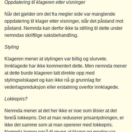
Oppdatering til klageren etter visninger
Når det gjelder om det fra megler side var manglende
oppdatering til klager etter visninger, står det påstand mot
påstand. Nemnda kan derfor ikke ta stilling til dette under
nemndas skriftlige saksbehandling.
Styling
Klageren mener at stylingen var billig og slurvete.
Innklagede har ikke kommentert dette. Men nemnda mener
at dette burde klageren tatt direkte opp med
stylingselskapet og kan ikke nå gi grunnlag for
vederlagsreduksjon eller erstatning overfor innklagede.
Lokkepris?
Nemnda mener at det her ikke er noe som tilsier at det
forelå lokkepris. Det at man reduserer prisantydningen, er
ikke det samme som at man opererer med lokkepris.
Nemnda legger også til grunn at klager og megler var