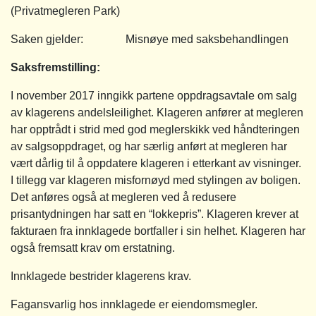
(Privatmegleren Park)
Saken gjelder: Misnøye med saksbehandlingen
Saksfremstilling
:
I november 2017 inngikk partene oppdragsavtale om salg
av klagerens andelsleilighet. Klageren anfører at megleren
har opptrådt i strid med god meglerskikk ved håndteringen
av salgsoppdraget, og har særlig anført at megleren har
vært dårlig til å oppdatere klageren i etterkant av visninger.
I tillegg var klageren misfornøyd med stylingen av boligen.
Det anføres også at megleren ved å redusere
prisantydningen har satt en “lokkepris”. Klageren krever at
fakturaen fra innklagede bortfaller i sin helhet. Klageren har
også fremsatt krav om erstatning.
Innklagede bestrider klagerens krav.
Fagansvarlig hos innklagede er eiendomsmegler.