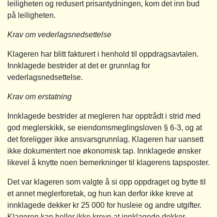
leiligheten og redusert prisantydningen, kom det inn bud
på leiligheten.
Krav om vederlagsnedsettelse
Klageren har blitt fakturert i henhold til oppdragsavtalen.
Innklagede bestrider at det er grunnlag for
vederlagsnedsettelse.
Krav om erstatning
Innklagede bestrider at megleren har opptrådt i strid med
god meglerskikk, se eiendomsmeglingsloven § 6-3, og at
det foreligger ikke ansvarsgrunnlag. Klageren har uansett
ikke dokumentert noe økonomisk tap. Innklagede ønsker
likevel å knytte noen bemerkninger til klagerens tapsposter.
Det var klageren som valgte å si opp oppdraget og bytte til
et annet meglerforetak, og hun kan derfor ikke kreve at
innklagede dekker kr 25 000 for husleie og andre utgifter.
Klageren kan heller ikke kreve at innklagede dekker