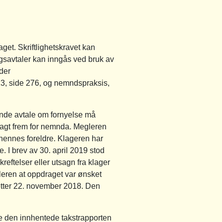
aget. Skriftlighetskravet kan
agsavtaler kan inngås ved bruk av
nder
13, side 276, og nemndspraksis,
dende avtale om fornyelse må
 lagt frem for nemnda. Megleren
 hennes foreldre. Klageren har
I brev av 30. april 2019 stod
kreftelser eller utsagn fra klager
leren at oppdraget var ønsket
 etter 22. november 2018. Den
e den innhentede takstrapporten