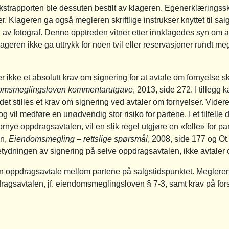
strapporten ble dessuten bestilt av klageren. Egenerklæringssk
ler. Klageren ga også megleren skriftlige instrukser knyttet til 
 av fotograf. Denne opptreden vitner etter innklagedes syn om a
ageren ikke ga uttrykk for noen tvil eller reservasjoner rundt me
ikke et absolutt krav om signering for at avtale om fornyelse sk
omsmeglingsloven kommentarutgave
, 2013, side 272. I tillegg 
 stilles et krav om signering ved avtaler om fornyelser. Videre vi
og vil medføre en unødvendig stor risiko for partene. I et tilfelle 
 fornye oppdragsavtalen, vil en slik regel utgjøre en «felle» for 
en,
Eiendomsmegling – rettslige spørsmål
, 2008, side 177 og Ot
l betydningen av signering på selve oppdragsavtalen, ikke avtaler
en oppdragsavtale mellom partene på salgstidspunktet. Megleren 
ragsavtalen, jf. eiendomsmeglingsloven § 7-3, samt krav på forsi