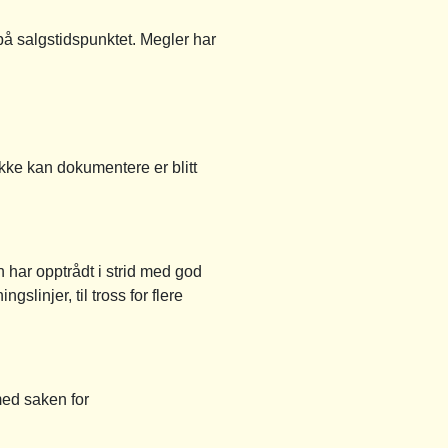
på salgstidspunktet. Megler har
ikke kan dokumentere er blitt
 har opptrådt i strid med god
slinjer, til tross for flere
med saken for