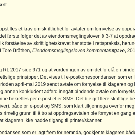
ørt:
pstilles et krav om skriftlighet for avtaler om fornyelse av oppdr
 det første følger det av eiendomsmeglingsloven § 3-7 at oppdr
 forståelse av skriftlighetskravet har støtte i rettspraksis, heru
l Tore Bråthen,
Eiendomsmeglingsloven kommentarutgave
, 20
og Rt. 2017 side 971 og at vurderingen av om det forelå en bin
rettslige prinsipper. Det vises til e-postkorrespondansen som er
rioden april-mai 2019 sendt avtale om fornyelse til klageren og
annen konkludent adferd inngått bindende avtale om fornyelse. 
e bekreftes per e-post eller SMS. Det ble gitt flere skriftlige be
ver), både pr. e-post og SMS, som klart tilkjennega overfor meg
 rimelig grunn til å tro at oppdragsavtalen ble fornyet en gang
 klageren ikke hadde tilgang til printer/skanner.
pondansen som er lagt frem for nemnda, godkjente klageren båd