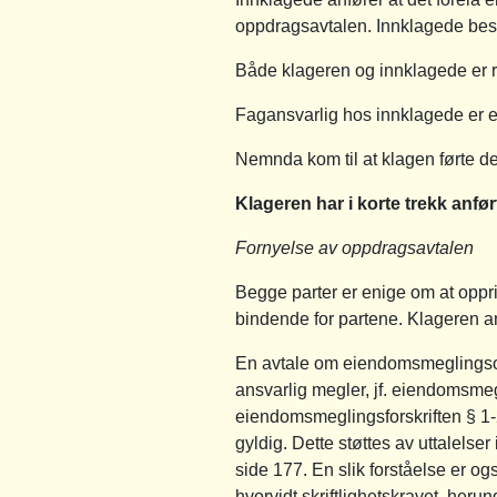
oppdragsavtalen. Innklagede best
Både klageren og innklagede er r
Fagansvarlig hos innklagede er 
Nemnda kom til at klagen førte de
Klageren har i korte trekk anfør
Fornyelse av oppdragsavtalen
Begge parter er enige om at oppr
bindende for partene. Klageren anf
En avtale om eiendomsmeglingsopp
ansvarlig megler, jf. eiendomsmegli
eiendomsmeglingsforskriften § 1-
gyldig. Dette støttes av uttalels
side 177. En slik forståelse er og
hvorvidt skriftlighetskravet, her