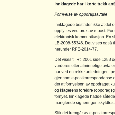
Innklagede har i korte trekk anf
Fornyelse av oppdragsavtale
Innklagede bestrider ikke at det op
oppfylles ved bruk av e-post. For
elektronisk kommunikasjon. En slik
LB-2008-55346. Det vises også ti
herunder RFE-2014-77.
Det vises til Rt. 2001 side 1288 
vurderes etter alminnelige avtale
har ved en rekke anledninger i pe
gjennom e-postkorrespondanse og 
det at fornyelsen av oppdraget kunn
og klagerens foreldre (oppdragsgi
fornyet. Innklagede hadde således
manglende signeringen skyldtes at
Slik det fremgår av e-postkorres