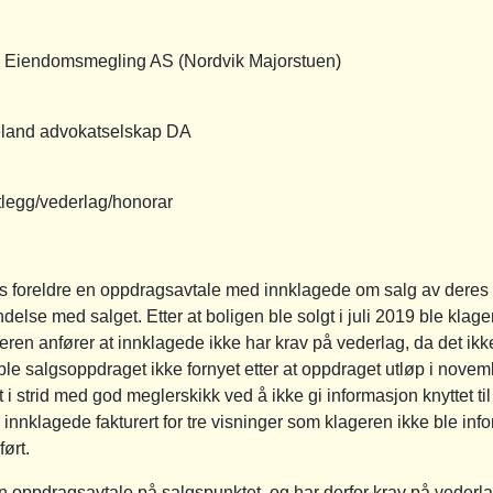
domsmegling AS (Nordvik Majorstuen)
okatselskap DA
egg/vederlag/honorar
foreldre en oppdragsavtale med innklagede om salg av deres e
ndelse med salget. Etter at boligen ble solgt i juli 2019 ble klager
ren anfører at innklagede ikke har krav på vederlag, da det ik
 ble salgsoppdraget ikke fornyet etter at oppdraget utløp i nove
i strid med god meglerskikk ved å ikke gi informasjon knyttet til 
ar innklagede fakturert for tre visninger som klageren ikke ble i
ørt.
en oppdragsavtale på salgspunktet, og har derfor krav på vederla