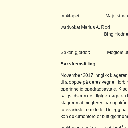
Innklaget: Majorstuen Eien
v/advokat Marius A. Rød
Bing Hodneland adv
Saken gjelder: Meglers utl
Saksfremstilling
:
November 2017 inngikk klagerens 
til å opptre på deres vegne i forbi
opprinnelig oppdragsavtale. Klage
salgstidspunktet. Ifølge klageren
klageren at megleren har opptrådt 
forespørsler om dette. I tillegg h
kan dokumentere er blitt gjennomf
Innklagede anfører at det forelå 