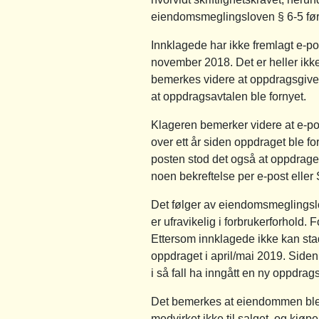
eiendomsmeglingsloven § 6-5 første 
Innklagede har ikke fremlagt e-po
november 2018. Det er heller ikk
bemerkes videre at oppdragsgivern
at oppdragsavtalen ble fornyet.
Klageren bemerker videre at e-pos
over ett år siden oppdraget ble fo
posten stod det også at oppdraget
noen bekreftelse per e-post eller
Det følger av eiendomsmeglingsl
er ufravikelig i forbrukerforhold.
Ettersom innklagede ikke kan stad
oppdraget i april/mai 2019. Siden
i så fall ha inngått en ny oppdrag
Det bemerkes at eiendommen ble so
medvirket ikke til salget, og kjøpe