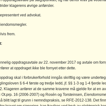
rider klagerens øvrige anførsler.
epresentert ved advokat.
eiendomsmegler.
lvis frem.
t:
innelig oppdragsavtale av 22. november 2017 og avtale om forn
ører at oppdraget ikke ble fornyet etter dette.
drag skal i forbrukerforhold inngås skriftlig og være underte
ngsloven § 6-4 første og tredje ledd, jf. §§ 1-3 og 1-4 fjerde ledd
2. Klageren anfører at de samme kravene må gjelde for at en av
er i Ot.prp. 16 (2006-2007) og Rosén og Torsteinsen,
Eiendomsmegl
så blitt lagt til grunn i nemndspraksis, se RFE-2012-138. Det fin
under kravet om signering, kan fravikes ved bruk av elektronisk 