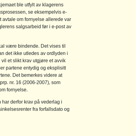
jemaet ble utfylt av klagerens
salgsprosessen, se eksempelvis e-
t avtale om fornyelse allerede var
glerens salgsarbeid før i e-post av
al være bindende. Det vises til
kan det ikke utledes av ordlyden i
l et slikt krav utgjøre et avvik
der partene entydig og eksplisitt
partene. Det bemerkes videre at
.prp. nr. 16 (2006-2007), som
 om fornyelse.
har derfor krav på vederlag i
nkelsesrenter fra forfallsdato og