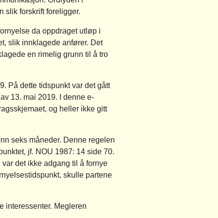
lik forskrift foreligger.
fornyelse da oppdraget utløp i
, slik innklagede anfører. Det
agede en rimelig grunn til å tro
. På dette tidspunkt var det gått
t av 13. mai 2019. I denne e-
agsskjemaet, og heller ikke gitt
 enn seks måneder. Denne regelen
spunktet, jf. NOU 1987: 14 side 70.
var det ikke adgang til å fornye
rnyelsestidspunkt, skulle partene
le interessenter. Megleren