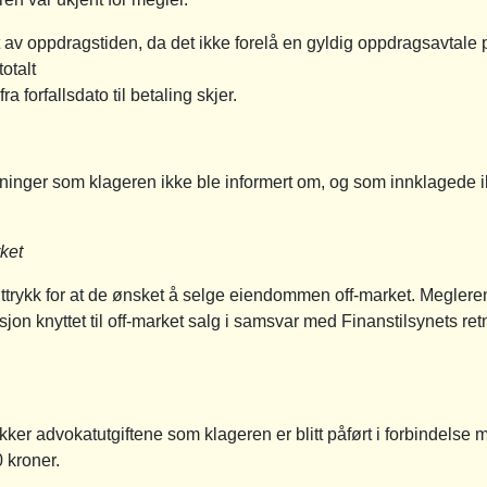
 av oppdragstiden, da det ikke forelå en gyldig oppdragsavtale 
otalt
a forfallsdato til betaling skjer.
visninger som klageren ikke ble informert om, og som innklagede 
rket
trykk for at de ønsket å selge eiendommen off-market. Megleren
on knyttet til off-market salg i samsvar med Finanstilsynets retning
ker advokatutgiftene som klageren er blitt påført i forbindelse 
kroner.