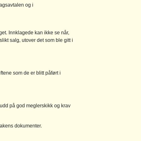
ragsavtalen og i
get. Innklagede kan ikke se når,
likt salg, utover det som ble gitt i
ene som de er blitt påført i
brudd på god meglerskikk og krav
 sakens dokumenter.