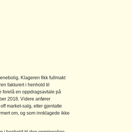
nebolig. Klageren fikk fullmakt
en fakturert i henhold til
ke forelå en oppdragsavtale på
mber 2018. Videre anfører
off market-salg, etter gjentatte
nformert om, og som innklagede ikke
g i henhold til den opprinnelige