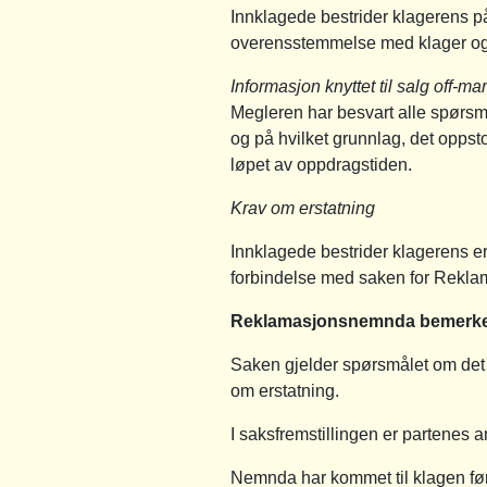
Innklagede bestrider klagerens pås
overensstemmelse med klager og 
Informasjon knyttet til salg off-ma
Megleren har besvart alle spørsmål
og på hvilket grunnlag, det oppstod
løpet av oppdragstiden.
Krav om erstatning
Innklagede bestrider klagerens er
forbindelse med saken for Rekla
Reklamasjonsnemnda bemerke
Saken gjelder spørsmålet om det f
om erstatning.
I saksfremstillingen er partenes
Nemnda har kommet til klagen før