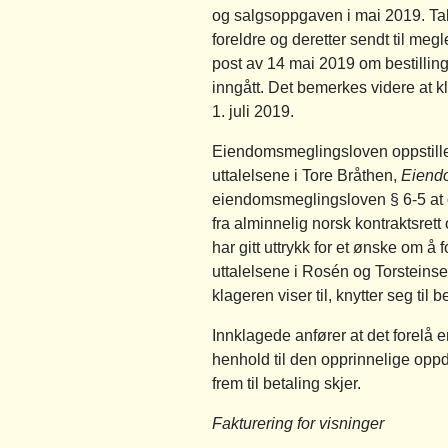
og salgsoppgaven i mai 2019. Tak
foreldre og deretter sendt til meg
post av 14 mai 2019 om bestilling
inngått. Det bemerkes videre at kl
1. juli 2019.
Eiendomsmeglingsloven oppstiller 
uttalelsene i Tore Bråthen,
Eiend
eiendomsmeglingsloven § 6-5 at det
fra alminnelig norsk kontraktsrett 
har gitt uttrykk for et ønske om å
uttalelsene i Rosén og Torsteins
klageren viser til, knytter seg ti
Innklagede anfører at det forelå 
henhold til den opprinnelige oppd
frem til betaling skjer.
Fakturering for visninger