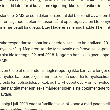
ledd taler for at kravet om signering ikke kan fravikes inntil en s
ster eller SMS-er som dokumenterer at det ble sendt avtale om 
e fremlagt noen dokumentasjon på at oppdragsavtalen ble fornyet
e har betalt for utlegg. Etter klagerens mening hadde ikke innkl
tkorrespondansen som innklagede viser til, er fra april/mai 2019
rnyet skriftlig. Megleren sendte først avtale om fornyelse i e-pos
 sist ble forlenget 22. mai 2018. Klageren har ikke signert oppdr
 SMS.
oven § 6-5 at et eiendomsmegleroppdrag ikke kan vare lenger
 Fornyelse kan bare skje for inntil seks måneder fra fornyelsestid
feste fornyelsestidspunktet, og har «hoppet over» en fornyelse, 
 det har gått mer enn seks måneder siden siste dokumenterte fo
savtale.
lgt i juli 2019 etter at familien selv tok kontakt med potensiel
ren var ukjent for megler.