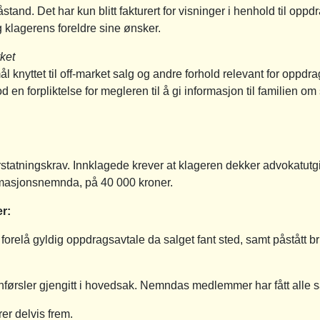
tand. Det har kun blitt fakturert for visninger i henhold til oppd
klagerens foreldre sine ønsker.
rket
 knyttet til off-market salg og andre forhold relevant for oppdra
 en forpliktelse for megleren til å gi informasjon til familien om s
statningskrav. Innklagede krever at klageren dekker advokatutgift
masjonsnemnda, på 40 000 kroner.
r:
orelå gyldig oppdragsavtale da salget fant sted, samt påstått 
 anførsler gjengitt i hovedsak. Nemndas medlemmer har fått alle
er delvis frem.