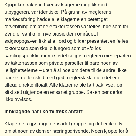
Kjøpekontraktene hver av klagerne inngikk med
utbyggeren, var identiske. På grunn av meglerens
markedsføring hadde alle klagerne en berettiget
forventning om at hele takterrassen var felles, noe som for
øvrig er vanlig for nye prosjekter i området. I
salgsoppgaven fikk alle i ord og bilder presentert en felles
takterrasse som skulle fungere som et «felles
samlingspunkt», men i stedet solgte megleren mesteparten
av takterrassen som private parseller til bare noen av
leilighetseierne – uten å si noe om dette til de andre. Ikke
bare er dette i strid med god meglerskikk, men det er i
tillegg direkte illojalt. Alle klagerne ble ført bak lyset, og
slikt sett utgjør de en ensartet gruppe. Saken bør derfor
ikke avvises.
Innklagede har i korte trekk anført:
Klagerne utgjør ingen ensartet gruppe, og det er ikke tvil
om at noen av dem er næringsdrivende. Noen kjøpte for å