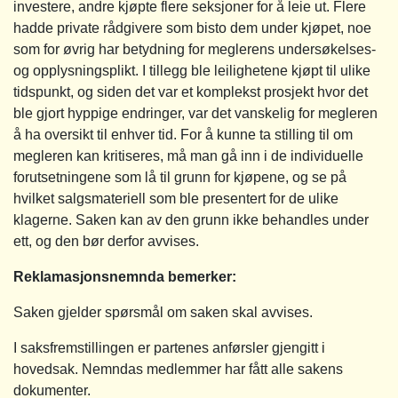
investere, andre kjøpte flere seksjoner for å leie ut. Flere
hadde private rådgivere som bisto dem under kjøpet, noe
som for øvrig har betydning for meglerens undersøkelses-
og opplysningsplikt. I tillegg ble leilighetene kjøpt til ulike
tidspunkt, og siden det var et komplekst prosjekt hvor det
ble gjort hyppige endringer, var det vanskelig for megleren
å ha oversikt til enhver tid. For å kunne ta stilling til om
megleren kan kritiseres, må man gå inn i de individuelle
forutsetningene som lå til grunn for kjøpene, og se på
hvilket salgsmateriell som ble presentert for de ulike
klagerne. Saken kan av den grunn ikke behandles under
ett, og den bør derfor avvises.
Reklamasjonsnemnda bemerker:
Saken gjelder spørsmål om saken skal avvises.
I saksfremstillingen er partenes anførsler gjengitt i
hovedsak. Nemndas medlemmer har fått alle sakens
dokumenter.