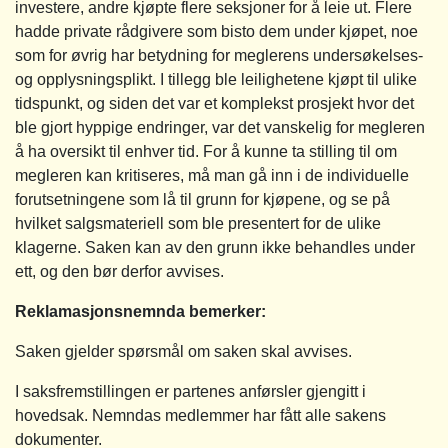
investere, andre kjøpte flere seksjoner for å leie ut. Flere
hadde private rådgivere som bisto dem under kjøpet, noe
som for øvrig har betydning for meglerens undersøkelses-
og opplysningsplikt. I tillegg ble leilighetene kjøpt til ulike
tidspunkt, og siden det var et komplekst prosjekt hvor det
ble gjort hyppige endringer, var det vanskelig for megleren
å ha oversikt til enhver tid. For å kunne ta stilling til om
megleren kan kritiseres, må man gå inn i de individuelle
forutsetningene som lå til grunn for kjøpene, og se på
hvilket salgsmateriell som ble presentert for de ulike
klagerne. Saken kan av den grunn ikke behandles under
ett, og den bør derfor avvises.
Reklamasjonsnemnda bemerker:
Saken gjelder spørsmål om saken skal avvises.
I saksfremstillingen er partenes anførsler gjengitt i
hovedsak. Nemndas medlemmer har fått alle sakens
dokumenter.