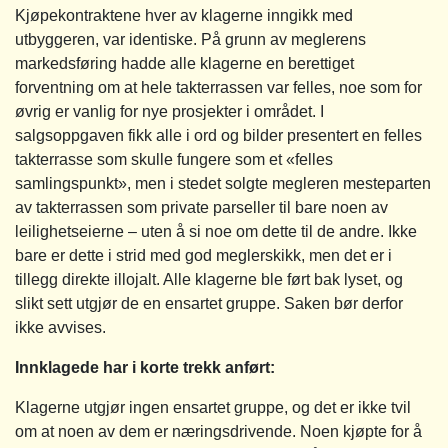
Kjøpekontraktene hver av klagerne inngikk med
utbyggeren, var identiske. På grunn av meglerens
markedsføring hadde alle klagerne en berettiget
forventning om at hele takterrassen var felles, noe som for
øvrig er vanlig for nye prosjekter i området. I
salgsoppgaven fikk alle i ord og bilder presentert en felles
takterrasse som skulle fungere som et «felles
samlingspunkt», men i stedet solgte megleren mesteparten
av takterrassen som private parseller til bare noen av
leilighetseierne – uten å si noe om dette til de andre. Ikke
bare er dette i strid med god meglerskikk, men det er i
tillegg direkte illojalt. Alle klagerne ble ført bak lyset, og
slikt sett utgjør de en ensartet gruppe. Saken bør derfor
ikke avvises.
Innklagede har i korte trekk anført:
Klagerne utgjør ingen ensartet gruppe, og det er ikke tvil
om at noen av dem er næringsdrivende. Noen kjøpte for å