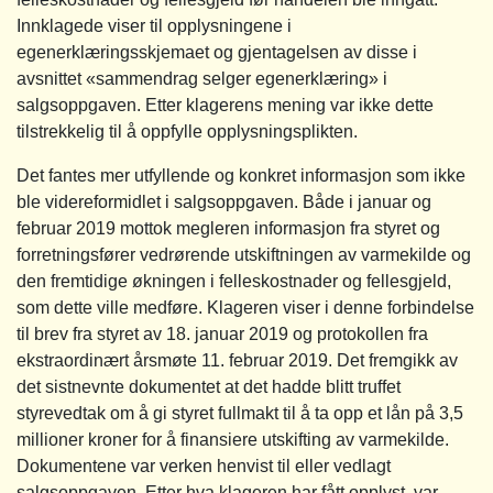
Innklagede viser til opplysningene i
egenerklæringsskjemaet og gjentagelsen av disse i
avsnittet «sammendrag selger egenerklæring» i
salgsoppgaven. Etter klagerens mening var ikke dette
tilstrekkelig til å oppfylle opplysningsplikten.
Det fantes mer utfyllende og konkret informasjon som ikke
ble videreformidlet i salgsoppgaven. Både i januar og
februar 2019 mottok megleren informasjon fra styret og
forretningsfører vedrørende utskiftningen av varmekilde og
den fremtidige økningen i felleskostnader og fellesgjeld,
som dette ville medføre. Klageren viser i denne forbindelse
til brev fra styret av 18. januar 2019 og protokollen fra
ekstraordinært årsmøte 11. februar 2019. Det fremgikk av
det sistnevnte dokumentet at det hadde blitt truffet
styrevedtak om å gi styret fullmakt til å ta opp et lån på 3,5
millioner kroner for å finansiere utskifting av varmekilde.
Dokumentene var verken henvist til eller vedlagt
salgsoppgaven. Etter hva klageren har fått opplyst, var