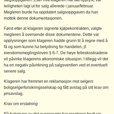
leiligheten lagt ut for salg allerede i januar/februar.
Megleren burde ha oppdatert salgsoppgaven da han
mottok denne dokumentasjonen.
Først etter at klageren signerte kjøpekontrakten, valgte
megleren å oversende disse dokumentene. Dette var
opplysninger som klageren hadde grunn til å regne med å
få og som kunne ha betydning for handelen, jf.
eiendomsmeglingsloven § 6-7. De høye felleskostnadene
vil påvirke klagerens økonomiske situasjon. I tillegg vil det
ha en negativ påvirkning på salgsverdien ved et eventuelt
senere salg.
Klageren har fremmet en reklamasjon mot selgers
boligselgerforsikringsselskap og fått avslag på sitt krav om
prisavslag.
Krav om erstatning
På bakgrunn av det ovennevnte har megleren brutt sin