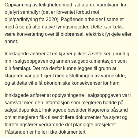
Oppvarming av leiligheten med radiatorer. Varmtvann fra
oljefyrt sentralfyr (det er forventet forbud mot
olje/parfinfyring fra 2020). Pågående arbeider i sameiet
med å se på alternative fyringsmetoder. Dette kan f.eks.
være konvertering over til biobrensel, elektrisk fyrkjele eller
annet.
Innklagede anfører at en kjøper plikter å sette seg grundig
inn i salgsoppgaven og annen salgsdokumentasjon som
blir fremlagt. Det må derfor kunne legges til grunn at
klageren var gjort kjent med utskiftningen av varmekilde,
og at dette ville få økonomiske konsekvenser for ham.
Innklagede anfører at opplysningene i salgsoppgaven var i
samsvar med den informasjon som megleren hadde på
salgstidspunktet. Innklagede bestrider klagerens påstand
om at megleren fikk tilsendt flere dokumenter fra styret og
forretningsfører vedrørende det planlagte prosjektet.
Påstanden er heller ikke dokumentert.