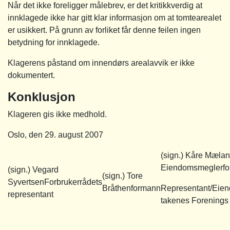
Når det ikke foreligger målebrev, er det kritikkverdig at
innklagede ikke har gitt klar informasjon om at tomtearealet
er usikkert. På grunn av forliket får denne feilen ingen
betydning for innklagede.
Klagerens påstand om innendørs arealavvik er ikke
dokumentert.
Konklusjon
Klageren gis ikke medhold.
Oslo, den 29. august 2007
(sign.)
Kåre Mæla
Eiendomsmeglerfo
(sign.)
Vegard
(sign.)
Tore
Syvertsen
Forbrukerrådets
Bråthen
formann
Representant/Eien
representant
takenes Forenings 