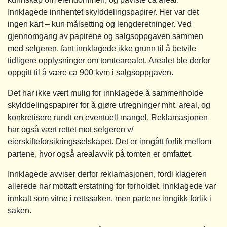
Innklagede innhentet skylddelingspapirer. Her var det
ingen kart – kun målsetting og lengderetninger. Ved
gjennomgang av papirene og salgsoppgaven sammen
med selgeren, fant innklagede ikke grunn til å betvile
tidligere opplysninger om tomtearealet. Arealet ble derfor
oppgitt til å være ca 900 kvm i salgsoppgaven.
Det har ikke vært mulig for innklagede å sammenholde
skylddelingspapirer for å gjøre utregninger mht. areal, og
konkretisere rundt en eventuell mangel. Reklamasjonen
har også vært rettet mot selgeren v/
eierskifteforsikringsselskapet. Det er inngått forlik mellom
partene, hvor også arealavvik på tomten er omfattet.
Innklagede avviser derfor reklamasjonen, fordi klageren
allerede har mottatt erstatning for forholdet. Innklagede var
innkalt som vitne i rettssaken, men partene inngikk forlik i
saken.