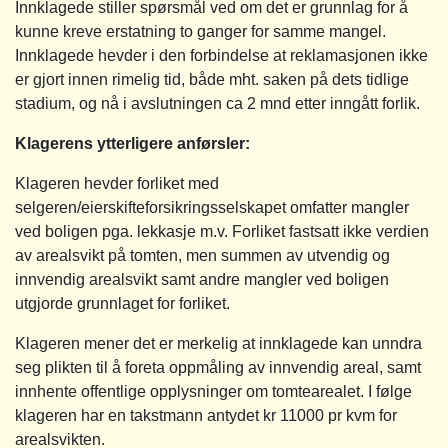
Innklagede stiller spørsmål ved om det er grunnlag for å
kunne kreve erstatning to ganger for samme mangel.
Innklagede hevder i den forbindelse at reklamasjonen ikke
er gjort innen rimelig tid, både mht. saken på dets tidlige
stadium, og nå i avslutningen ca 2 mnd etter inngått forlik.
Klagerens ytterligere anførsler:
Klageren hevder forliket med
selgeren/eierskifteforsikringsselskapet omfatter mangler
ved boligen pga. lekkasje m.v. Forliket fastsatt ikke verdien
av arealsvikt på tomten, men summen av utvendig og
innvendig arealsvikt samt andre mangler ved boligen
utgjorde grunnlaget for forliket.
Klageren mener det er merkelig at innklagede kan unndra
seg plikten til å foreta oppmåling av innvendig areal, samt
innhente offentlige opplysninger om tomtearealet. I følge
klageren har en takstmann antydet kr 11000 pr kvm for
arealsvikten.