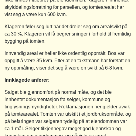
skylddelingsforretning for parsellen, og tomtearealet har
vist seg å være kun 600 kvm.
Klageren føler seg lurt når det dreier seg om arealsvikt på
ca 30 %. Klageren vil få begrensninger i forhold til fremtidig
bygging på tomten.
Innvendig areal er heller ikke ordentlig oppmålt. Boa var
oppgitt å være 85 kvm. Etter at en takstmann har foretatt en
ny oppmåling, viser det seg å være en svikt på 6-8 kvm.
Innklagede anfører:
Salget ble gjennomført på normal måte, og det ble
innhentet dokumentasjon fra selger, kommune og
tinglysningsmyndigheter. Reklamasjonen her gjelder avvik
på tomtearealet. Tomten var utskilt i et jordbruksområde, og
på befaringen var selgeren tydelig på at eiendommen var
ca 1 mål. Selger tilkjennegav meget god kjennskap og
kunnskap om eiendommen, og påviste ca areal.