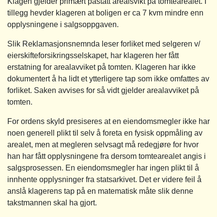
Klagen gjelder primært påstått arealsvikt på tomtearealet. I
tillegg hevder klageren at boligen er ca 7 kvm mindre enn
opplysningene i salgsoppgaven.
Slik Reklamasjonsnemnda leser forliket med selgeren v/
eierskifteforsikringsselskapet, har klageren her fått
erstatning for arealavviket på tomten. Klageren har ikke
dokumentert å ha lidt et ytterligere tap som ikke omfattes av
forliket. Saken avvises for så vidt gjelder arealavviket på
tomten.
For ordens skyld presiseres at en eiendomsmegler ikke har
noen generell plikt til selv å foreta en fysisk oppmåling av
arealet, men at megleren selvsagt må redegjøre for hvor
han har fått opplysningene fra dersom tomtearealet angis i
salgsprosessen. En eiendomsmegler har ingen plikt til å
innhente opplysninger fra statsarkivet. Det er videre feil å
anslå klagerens tap på en matematisk måte slik denne
takstmannen skal ha gjort.