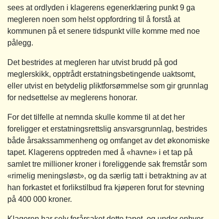
sees at ordlyden i klagerens egenerklæring punkt 9 ga
megleren noen som helst oppfordring til å forstå at
kommunen på et senere tidspunkt ville komme med noe
pålegg.
Det bestrides at megleren har utvist brudd på god
meglerskikk, opptrådt erstatningsbetingende uaktsomt,
eller utvist en betydelig pliktforsømmelse som gir grunnlag
for nedsettelse av meglerens honorar.
For det tilfelle at nemnda skulle komme til at det her
foreligger et erstatningsrettslig ansvarsgrunnlag, bestrides
både årsakssammenheng og omfanget av det økonomiske
tapet. Klagerens opptreden med å «havne» i et tap på
samlet tre millioner kroner i foreliggende sak fremstår som
«rimelig meningsløst», og da særlig tatt i betraktning av at
han forkastet et forlikstilbud fra kjøperen forut for stevning
på 400 000 kroner.
Klageren har selv forårsaket dette tapet, og under enhver