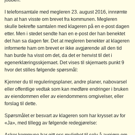
I telefonsamtale med megleren 23. august 2016, innrømte
han at han visste om brevet fra kommunen. Megleren
skulle bekrefte samtalen med klageren på en e-post dagen
etter. Men i stedet sendte han en e-post der han benektet
det han sa dagen før. Det at megleren benekter at klageren
informerte ham om brevet er ikke avgjørende all den tid
han burde ha visst om det, da det er henvist til det i
egenerklæringsskjemaet. Det vises til skjemaets punkt 9
hvor det stilles følgende spørsmål:
Kjenner du til reguleringsplaner, andre planer, nabovarsel
eller offentlige vedtak som kan medføre endringer i bruken
av eiendommen eller av eiendommens omgivelser, eller
forslag til dette.
Spørsmålet er besvart av klageren som har krysset av for
«Ja», med tillegg av følgende redegjørelse:
Asker kommune har gitt oss mulighet til selv å avgjøre om