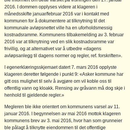
2016. I dommen opplyses videre at klageren i
månedsskifte januar/februar 2016 var i kontakt med
kommunen for å dokumentere at tilknytning til det
kommunale avløpsnettet ville ha en uforholdsmessig
kostnadsramme. Kommunens tilbakemelding av 3. februar
2016 var at tilknytning ved en slik kostnadsramme var
frivillig, og at alternativet var å utbedre «dagens
avløpsanlegg til dagens normer og regler, ref. forskriften».
I egenerklæringsskjemaet datert 7. mars 2016 opplyste
klageren deretter følgende i punkt 9: «Asker kommune har
gitt oss mulighet til selv å avgjøre om vil koble oss til
offentlig vann og kloakk. Rensing av gråvann må dog skje i
henhold til gjeldende regler.»
Megleren ble ikke orientert om kommunens varsel av 11.
januar 2016. I begynnelsen av mai 2016 mottok klageren
kommunens brev av 3. mai 2016, hvor han som grunneier
ble pålagt å tilknytte eiendommen til det offentlige