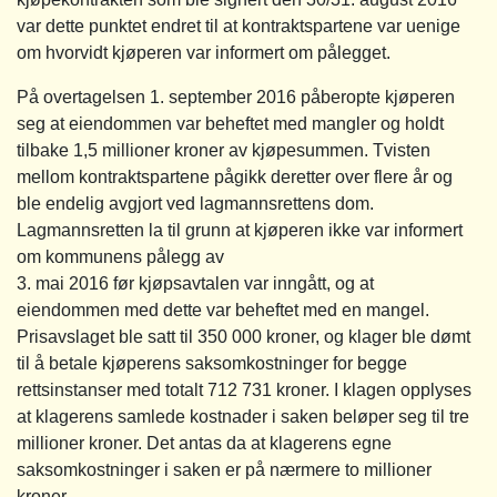
var dette punktet endret til at kontraktspartene var uenige
om hvorvidt kjøperen var informert om pålegget.
På overtagelsen 1. september 2016 påberopte kjøperen
seg at eiendommen var beheftet med mangler og holdt
tilbake 1,5 millioner kroner av kjøpesummen. Tvisten
mellom kontraktspartene pågikk deretter over flere år og
ble endelig avgjort ved lagmannsrettens dom.
Lagmannsretten la til grunn at kjøperen ikke var informert
om kommunens pålegg av
3. mai 2016 før kjøpsavtalen var inngått, og at
eiendommen med dette var beheftet med en mangel.
Prisavslaget ble satt til 350 000 kroner, og klager ble dømt
til å betale kjøperens saksomkostninger for begge
rettsinstanser med totalt 712 731 kroner. I klagen opplyses
at klagerens samlede kostnader i saken beløper seg til tre
millioner kroner. Det antas da at klagerens egne
saksomkostninger i saken er på nærmere to millioner
kroner.