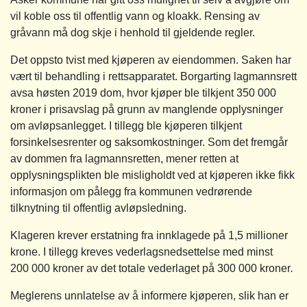
vil koble oss til offentlig vann og kloakk. Rensing av
gråvann må dog skje i henhold til gjeldende regler.
Det oppsto tvist med kjøperen av eiendommen. Saken har
vært til behandling i rettsapparatet. Borgarting lagmannsrett
avsa høsten 2019 dom, hvor kjøper ble tilkjent 350 000
kroner i prisavslag på grunn av manglende opplysninger
om avløpsanlegget. I tillegg ble kjøperen tilkjent
forsinkelsesrenter og saksomkostninger. Som det fremgår
av dommen fra lagmannsretten, mener retten at
opplysningsplikten ble misligholdt ved at kjøperen ikke fikk
informasjon om pålegg fra kommunen vedrørende
tilknytning til offentlig avløpsledning.
Klageren krever erstatning fra innklagede på 1,5 millioner
krone. I tillegg kreves vederlagsnedsettelse med minst
200 000 kroner av det totale vederlaget på 300 000 kroner
.
Meglerens unnlatelse av å informere kjøperen, slik han er