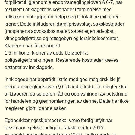
forpliktet til gjennom eiendomsmeglingsloven § 6-7, har
resultert i at klagerens kostnader i forbindelse med
rettsaken mot kjøperen beløp seg til totalt tre millioner
kroner. Dette inkluderer idømt prisavslag, sakskostnader
(motpartens advokatkostnader, salær egen advokat,
vitnegodtgjørelse og rettsgebyr) og forsinkelsesrenter.
Klageren har fått refundert
1,5 millioner kroner av dette beløpet fra
boligselgerforsikringen. Resterende kostnader kreves
erstattet av innklagede
.
Innklagede har opptrådt i strid med god meglerskikk, jf.
eiendomsmeglingsloven § 6-3 andre ledd. En megler skal
gi kjøperen og selgeren råd og opplysninger av betydning
for handelen og gjennomføringen av denne. Dette har ikke
megleren gjort i denne saken.
Egenerklæringsskjemaet skal være ferdig utfylt når
takstmann sjekker boligen. Taksten er fra 2015.
Egenerklæringsskjemaet er fra 2016. Dette gjorde at