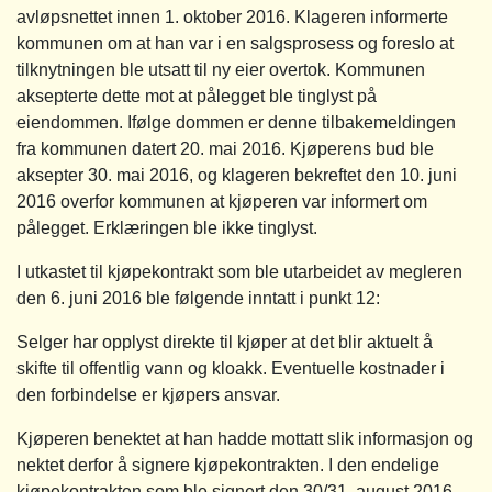
avløpsnettet innen 1. oktober 2016. Klageren informerte
kommunen om at han var i en salgsprosess og foreslo at
tilknytningen ble utsatt til ny eier overtok. Kommunen
aksepterte dette mot at pålegget ble tinglyst på
eiendommen. Ifølge dommen er denne tilbakemeldingen
fra kommunen datert 20. mai 2016. Kjøperens bud ble
aksepter 30. mai 2016, og klageren bekreftet den 10. juni
2016 overfor kommunen at kjøperen var informert om
pålegget. Erklæringen ble ikke tinglyst.
I utkastet til kjøpekontrakt som ble utarbeidet av megleren
den 6. juni 2016 ble følgende inntatt i punkt 12:
Selger har opplyst direkte til kjøper at det blir aktuelt å
skifte til offentlig vann og kloakk. Eventuelle kostnader i
den forbindelse er kjøpers ansvar.
Kjøperen benektet at han hadde mottatt slik informasjon og
nektet derfor å signere kjøpekontrakten. I den endelige
kjøpekontrakten som ble signert den 30/31. august 2016