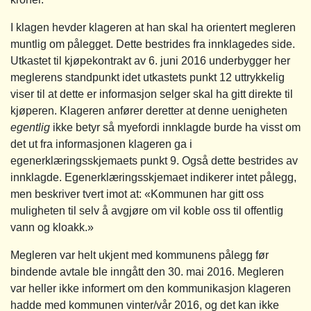
I klagen hevder klageren at han skal ha orientert megleren
muntlig om pålegget. Dette bestrides fra innklagedes side.
Utkastet til kjøpekontrakt av 6. juni 2016 underbygger her
meglerens standpunkt idet utkastets punkt 12 uttrykkelig
viser til at dette er informasjon selger skal ha gitt direkte til
kjøperen. Klageren anfører deretter at denne uenigheten
egentlig
ikke betyr så myefordi innklagde burde ha visst om
det ut fra informasjonen klageren ga i
egenerklæringsskjemaets punkt 9. Også dette bestrides av
innklagde. Egenerklæringsskjemaet indikerer intet pålegg,
men beskriver tvert imot at: «Kommunen har gitt oss
muligheten til selv å avgjøre om vil koble oss til offentlig
vann og kloakk.»
Megleren var helt ukjent med kommunens pålegg før
bindende avtale ble inngått den 30. mai 2016. Megleren
var heller ikke informert om den kommunikasjon klageren
hadde med kommunen vinter/vår 2016, og det kan ikke