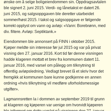
ønske om å selge boligeiendommen sin. Oppdragsavtalen
ble signert 2. juni 2015. Verdi- og lånetakst er datert 26.
juni 2015, og salgsoppgaven ble deretter utarbeidet
sommer/høst 2015. I takst og salgsoppgave er følgende
korrekt opplyst om vann og avløp: «Vann: Borebrønn, med
div. filtere. Avløp: Septiktank.»
Eiendommen ble annonsert på FINN i oktober 2015.
Kjøper meldte sin interesse før jul 2015 og var på privat
visning den 27. januar 2016. Kort tid før denne visningen
hadde klageren mottatt et brev fra kommunen datert 11.
januar 2016, med varsel om pålegg om tilknytning til
offentlig avløpsledning. Vedlagt brevet lå et skriv hvor det
fremgikk at kommunen bare kunne godkjenne en annen
ordning «hvis tilknytning vil medføre uforholdsmessige
utgifter».
Lagmannsretten la i dommen av september 2019 til grunn
at klageren og kjøperen var uenige om hvorvidt kjøperen
ble informert om dette varslet på visningen den 27. januar