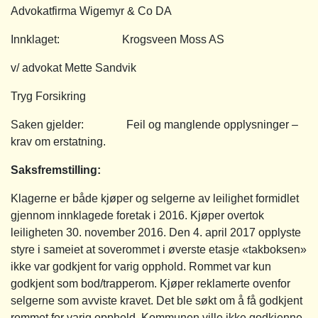
Advokatfirma Wigemyr & Co DA
Innklaget:
Krogsveen Moss AS
v/ advokat Mette Sandvik
Tryg Forsikring
Saken gjelder: Feil og manglende opplysninger –
krav om erstatning.
Saksfremstilling
:
Klagerne er både kjøper og selgerne av leilighet formidlet
gjennom innklagede foretak i 2016. Kjøper overtok
leiligheten 30. november 2016. Den 4. april 2017 opplyste
styre i sameiet at soverommet i øverste etasje «takboksen»
ikke var godkjent for varig opphold. Rommet var kun
godkjent som bod/trapperom. Kjøper reklamerte ovenfor
selgerne som avviste kravet. Det ble søkt om å få godkjent
rommet for varig opphold. Kommunen ville ikke godkjenne