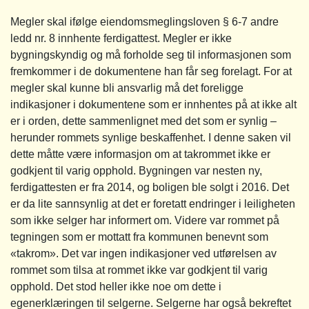
Megler skal ifølge eiendomsmeglingsloven § 6-7 andre
ledd nr. 8 innhente ferdigattest. Megler er ikke
bygningskyndig og må forholde seg til informasjonen som
fremkommer i de dokumentene han får seg forelagt. For at
megler skal kunne bli ansvarlig må det foreligge
indikasjoner i dokumentene som er innhentes på at ikke alt
er i orden, dette sammenlignet med det som er synlig –
herunder rommets synlige beskaffenhet. I denne saken vil
dette måtte være informasjon om at takrommet ikke er
godkjent til varig opphold. Bygningen var nesten ny,
ferdigattesten er fra 2014, og boligen ble solgt i 2016. Det
er da lite sannsynlig at det er foretatt endringer i leiligheten
som ikke selger har informert om. Videre var rommet på
tegningen som er mottatt fra kommunen benevnt som
«takrom». Det var ingen indikasjoner ved utførelsen av
rommet som tilsa at rommet ikke var godkjent til varig
opphold. Det stod heller ikke noe om dette i
egenerklæringen til selgerne. Selgerne har også bekreftet