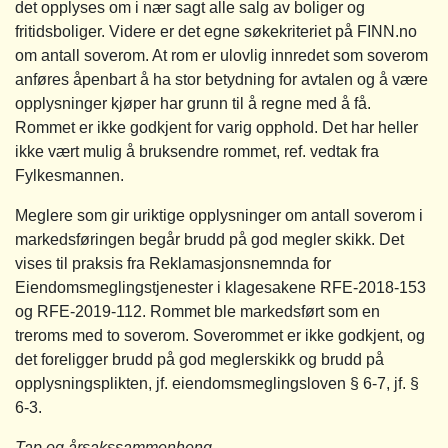
det opplyses om i nær sagt alle salg av boliger og
fritidsboliger. Videre er det egne søkekriteriet på FINN.no
om antall soverom. At rom er ulovlig innredet som soverom
anføres åpenbart å ha stor betydning for avtalen og å være
opplysninger kjøper har grunn til å regne med å få.
Rommet er ikke godkjent for varig opphold. Det har heller
ikke vært mulig å bruksendre rommet, ref. vedtak fra
Fylkesmannen.
Meglere som gir uriktige opplysninger om antall soverom i
markedsføringen begår brudd på god megler skikk. Det
vises til praksis fra Reklamasjonsnemnda for
Eiendomsmeglingstjenester i klagesakene RFE-2018-153
og RFE-2019-112. Rommet ble markedsført som en
treroms med to soverom. Soverommet er ikke godkjent, og
det foreligger brudd på god meglerskikk og brudd på
opplysningsplikten, jf. eiendomsmeglingsloven § 6-7, jf. §
6-3.
Tap og årsakssammenheng