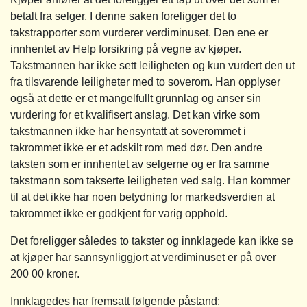
betalt fra selger. I denne saken foreligger det to
takstrapporter som vurderer verdiminuset. Den ene er
innhentet av Help forsikring på vegne av kjøper.
Takstmannen har ikke sett leiligheten og kun vurdert den ut
fra tilsvarende leiligheter med to soverom. Han opplyser
også at dette er et mangelfullt grunnlag og anser sin
vurdering for et kvalifisert anslag. Det kan virke som
takstmannen ikke har hensyntatt at soverommet i
takrommet ikke er et adskilt rom med dør. Den andre
taksten som er innhentet av selgerne og er fra samme
takstmann som takserte leiligheten ved salg. Han kommer
til at det ikke har noen betydning for markedsverdien at
takrommet ikke er godkjent for varig opphold.
Det foreligger således to takster og innklagede kan ikke se
at kjøper har sannsynliggjort at verdiminuset er på over
200 00 kroner.
Innklagedes har fremsatt følgende påstand: