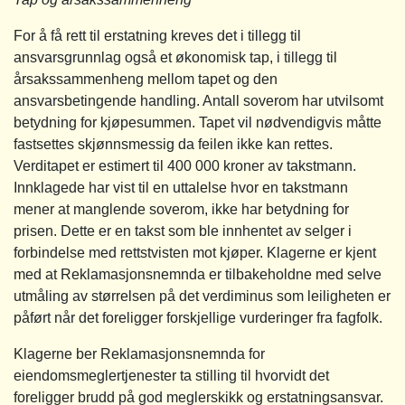
For å få rett til erstatning kreves det i tillegg til
ansvarsgrunnlag også et økonomisk tap, i tillegg til
årsakssammenheng mellom tapet og den
ansvarsbetingende handling. Antall soverom har utvilsomt
betydning for kjøpesummen. Tapet vil nødvendigvis måtte
fastsettes skjønnsmessig da feilen ikke kan rettes.
Verditapet er estimert til 400 000 kroner av takstmann.
Innklagede har vist til en uttalelse hvor en takstmann
mener at manglende soverom, ikke har betydning for
prisen. Dette er en takst som ble innhentet av selger i
forbindelse med rettstvisten mot kjøper. Klagerne er kjent
med at Reklamasjonsnemnda er tilbakeholdne med selve
utmåling av størrelsen på det verdiminus som leiligheten er
påført når det foreligger forskjellige vurderinger fra fagfolk.
Klagerne ber Reklamasjonsnemnda for
eiendomsmeglertjenester ta stilling til hvorvidt det
foreligger brudd på god meglerskikk og erstatningsansvar.