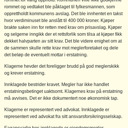
rommet og vedtaket ble påklaget til fylkesmannen, som
opprettholdt kommunens avslag. Det ble innhentet en takst
hvor verdiminuset ble anslått til 400 000 kroner. Kjøper
brakte saken inn for retten med krav om prisavslag. Kjøper
og selgerne inngikk der et rettsforlik som tilsa at kjøper fikk
dekket halvparten av sitt krav. Det ble videre enighet om at
de sammen skulle rette krav mot meglerforetaket og dele
det beløp de eventuelt mottar i erstatning.
Klagerne hevder det foreligger brudd på god meglerskikk
og krever erstatning.
Innklagede bestrider kravet. Megler har ikke handlet
erstatningsbetinget uaktsomt. Klagernes krav på erstatning
må avvises. Det er ikke dokumentert noe økonomisk tap.
Klagerne er representert ved advokat. Innklagede er
representert ved advokat fra sitt ansvarsforsikringsselskap.
Fagansvarlig hos innklagede er eiendomsmegler.