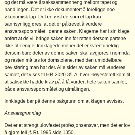
og det må være årsakssammenheng mellom tapet og
handlingen. Det er ikke dokumentert å foreligge noe
økonomisk tap. Det er først dersom et tap kan
sannsynliggjøres, at det er påkrevet å vurdere
ansvarsspørsmålet i denne saken. Klagerne har i sin klage
anført at de vil bringe saken inn for retten dersom partene
ikke blir enige. Innklagede mener det er svært uheldig
dersom bare deler av denne saken skal avgjøres i nemnda
og resten må tas for domstolene, med den umiddelbare
bevisføring man har der. Alle sider av saken må vurderes
samlet, det vises til HR-2020-35-A, hvor Høyesterett kom til
at saksøkte hadde krav på å få vurdert hele saken samlet,
både ansvarsspørsmålet og utmålingen.
Innklagde ber på denne bakgrunn om at klagen avvises.
Ansvarsgrunnlag
Det er et strengt ulovfestet profesjonsansvar, men det er lov
å gjøre feil jf. Rt. 1995 side 1350.