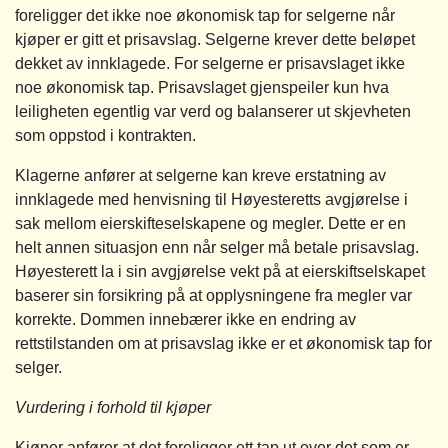
foreligger det ikke noe økonomisk tap for selgerne når
kjøper er gitt et prisavslag. Selgerne krever dette beløpet
dekket av innklagede. For selgerne er prisavslaget ikke
noe økonomisk tap. Prisavslaget gjenspeiler kun hva
leiligheten egentlig var verd og balanserer ut skjevheten
som oppstod i kontrakten.
Klagerne anfører at selgerne kan kreve erstatning av
innklagede med henvisning til Høyesteretts avgjørelse i
sak mellom eierskifteselskapene og megler. Dette er en
helt annen situasjon enn når selger må betale prisavslag.
Høyesterett la i sin avgjørelse vekt på at eierskiftselskapet
baserer sin forsikring på at opplysningene fra megler var
korrekte. Dommen innebærer ikke en endring av
rettstilstanden om at prisavslag ikke er et økonomisk tap for
selger.
Vurdering i forhold til kjøper
Kjøper anfører at det foreligger ett tap ut over det som er