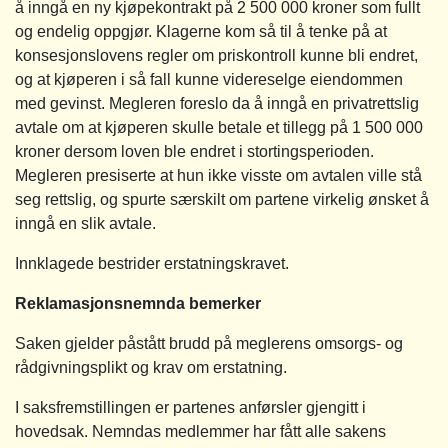
å inngå en ny kjøpekontrakt på 2 500 000 kroner som fullt
og endelig oppgjør. Klagerne kom så til å tenke på at
konsesjonslovens regler om priskontroll kunne bli endret,
og at kjøperen i så fall kunne videreselge eiendommen
med gevinst. Megleren foreslo da å inngå en privatrettslig
avtale om at kjøperen skulle betale et tillegg på 1 500 000
kroner dersom loven ble endret i stortingsperioden.
Megleren presiserte at hun ikke visste om avtalen ville stå
seg rettslig, og spurte særskilt om partene virkelig ønsket å
inngå en slik avtale.
Innklagede bestrider erstatningskravet.
Reklamasjonsnemnda bemerker
Saken gjelder påstått brudd på meglerens omsorgs- og
rådgivningsplikt og krav om erstatning.
I saksfremstillingen er partenes anførsler gjengitt i
hovedsak. Nemndas medlemmer har fått alle sakens