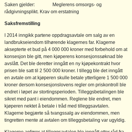
Saken gjelder: Meglerens omsorgs- og
rådgivningsplikt. Krav om erstatning
Saksfremstilling
I 2014 inngikk partene oppdragsavtale om salg av en
landbrukseiendom tilhørende klagernes far. Klagerne
aksepterte et bud på 4 000 000 kroner med forbehold om at
konsesjon ble gitt, men kjøperens konsesjonssøknad ble
avslått. Det ble deretter inngått en ny kjøpekontrakt hvor
prisen ble satt til 2 500 000 kroner. I tillegg ble det inngått
en avtale om at kjøperen skulle betale ytterligere 1 500 000
kroner dersom konsesjonslovens regler om priskontroll ble
endret i løpet av stortingsperioden. Tilleggsbetalingen ble
sikret med pant i eiendommen. Reglene ble endret, men
kjøperen nektet å betale i tråd med tilleggsavtalen.
Klagerne begjærte så tvangssalg av eiendommen, men
tingretten mente at avtalen om tilleggsbetaling var ugyldig.
Klagerne anfører at tilleggsavtalen ble inngått etter råd fra