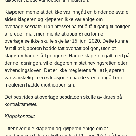
Kjøperen mente at det ikke var inngått en bindende avtale
siden klageren og kjøperen ikke var enige om
overtagelsesdato. Han presset på for å få tilgang til boligen
allerede i mai, men mente at oppgjør og formell
overtagelse ikke skulle skje før 15. juni 2020. Dette kunne
ført til at kjøperen hadde fått overtatt boligen, uten at
klageren hadde fått pengene. Hadde klageren gått med på
denne løsningen, ville klageren mistet hevingsretten etter
avhendingsloven. Det er ikke meglerens feil at kjøperen
var vanskelig, men situasjonen hadde vært unngått om
megleren hadde gjort jobben sin.
Det bestrides at overtagelsesdatoen skulle avklares på
kontraktsmøtet.
Kjøpekontrakt
Etter hvert ble klageren og kjøperen enige om at
overtagelsesdatoen skulle settes til 1. juni 2020, så lenge