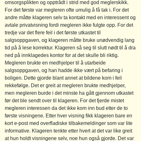
omsorgsplikten og opptrådt i strid med god meglerskikk.
For det første var megleren ofte umulig å få tak i. For det
andre måtte klageren selv ta kontakt med en interessent og
avtale privatvisning fordi megleren ikke fulgte opp. For det
tredje var det flere feil i det første utkastet til
salgsoppgaven, og klageren måtte bruke unødvendig lang
tid på å lese korrektur. Klageren så seg til slutt nødt til å dra
ned på innklagedes kontor for at det skulle bli riktig.
Megleren brukte en medhjelper til å utarbeide
salgsoppgaven, og han hadde ikke vært på befaring i
boligen. Dette gjorde blant annet at bildene kom i feil
rekkefølge. Det er greit at megleren brukte medhjelper,
men megleren burde i det minste ha gått gjennom utkastet
før det ble sendt over til klageren. For det fjerde mistet
megleren interessen da det ikke kom inn bud etter de to
første visningene. Etter hver visning fikk klageren bare en
kort e-post med overfladiske tilbakemeldinger som var lite
informative. Klageren tenkte etter hvert at det var like greit
at hun holdt visningene selv, noe hun også gjorde. Det var