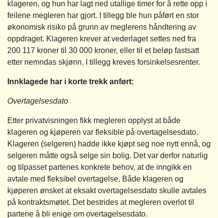
klageren, og hun har lagt ned utallige timer for å rette opp i
feilene megleren har gjort. I tillegg ble hun påført en stor
økonomisk risiko på grunn av meglerens håndtering av
oppdraget. Klageren krever at vederlaget settes ned fra
200 117 kroner til 30 000 kroner, eller til et beløp fastsatt
etter nemndas skjønn. I tillegg kreves forsinkelsesrenter.
Innklagede har i korte trekk anført:
Overtagelsesdato
Etter privatvisningen fikk megleren opplyst at både
klageren og kjøperen var fleksible på overtagelsesdato.
Klageren (selgeren) hadde ikke kjøpt seg noe nytt ennå, og
selgeren måtte også selge sin bolig. Det var derfor naturlig
og tilpasset partenes konkrete behov, at de inngikk en
avtale med fleksibel overtagelse. Både klageren og
kjøperen ønsket at eksakt overtagelsesdato skulle avtales
på kontraktsmøtet. Det bestrides at megleren overlot til
partene å bli enige om overtagelsesdato.