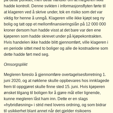
hadde kontroll. Denne svikten i informasjonsflyten førte til
at klageren ved å skrive under, tok en risiko som det var
viktig for henne å unngå. Klageren ville ikke kjøpt seg ny
bolig og tatt opp et mellomfinansieringslån på 12 000 000
kroner dersom hun hadde visst at det bare var den ene
kjøperen som hadde skrevet under på kjøpekontrakten.
Hvis handelen ikke hadde blitt gjennomført, ville klageren i
en periode sittet med to boliger og alle de kostnadene som
dette hadde ført med seg.
Omsorgsplikt
Megleren foreslo å gjennomføre overtagelsesforretning 1.
juni 2020, og at nøklene skulle oppbevares hos innklagede
frem til oppgjøret skulle finne sted 15. juni. Hvis kjøperen
ønsket tilgang til boligen for å gjøre mål eller lignende,
kunne megleren låst ham inn. Dette er en slags
«hybridløsning» i strid med lovens ordning, og som bidrar
til usikkerhet blant annet når det gjelder risikoens