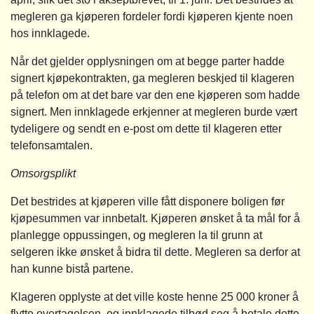
megleren ga kjøperen fordeler fordi kjøperen kjente noen
hos innklagede.
Når det gjelder opplysningen om at begge parter hadde
signert kjøpekontrakten, ga megleren beskjed til klageren
på telefon om at det bare var den ene kjøperen som hadde
signert. Men innklagede erkjenner at megleren burde vært
tydeligere og sendt en e-post om dette til klageren etter
telefonsamtalen.
Omsorgsplikt
Det bestrides at kjøperen ville fått disponere boligen før
kjøpesummen var innbetalt. Kjøperen ønsket å ta mål for å
planlegge oppussingen, og megleren la til grunn at
selgeren ikke ønsket å bidra til dette. Megleren sa derfor at
han kunne bistå partene.
Klageren opplyste at det ville koste henne 25 000 kroner å
flytte overtagelsen, og innklagede tilbød seg å betale dette