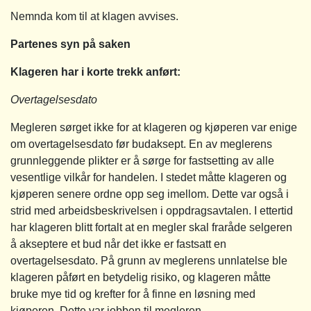
Nemnda kom til at klagen avvises.
Partenes syn på saken
Klageren har i korte trekk anført:
Overtagelsesdato
Megleren sørget ikke for at klageren og kjøperen var enige
om overtagelsesdato før budaksept. En av meglerens
grunnleggende plikter er å sørge for fastsetting av alle
vesentlige vilkår for handelen. I stedet måtte klageren og
kjøperen senere ordne opp seg imellom. Dette var også i
strid med arbeidsbeskrivelsen i oppdragsavtalen. I ettertid
har klageren blitt fortalt at en megler skal fraråde selgeren
å akseptere et bud når det ikke er fastsatt en
overtagelsesdato. På grunn av meglerens unnlatelse ble
klageren påført en betydelig risiko, og klageren måtte
bruke mye tid og krefter for å finne en løsning med
kjøperen. Dette var jobben til megleren.