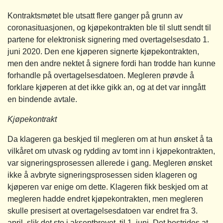
Kontraktsmøtet ble utsatt flere ganger på grunn av
coronasituasjonen, og kjøpekontrakten ble til slutt sendt til
partene for elektronisk signering med overtagelsesdato 1.
juni 2020. Den ene kjøperen signerte kjøpekontrakten,
men den andre nektet å signere fordi han trodde han kunne
forhandle på overtagelsesdatoen. Megleren prøvde å
forklare kjøperen at det ikke gikk an, og at det var inngått
en bindende avtale.
Kjøpekontrakt
Da klageren ga beskjed til megleren om at hun ønsket å ta
vilkåret om utvask og rydding av tomt inn i kjøpekontrakten,
var signeringsprosessen allerede i gang. Megleren ønsket
ikke å avbryte signeringsprosessen siden klageren og
kjøperen var enige om dette. Klageren fikk beskjed om at
megleren hadde endret kjøpekontrakten, men megleren
skulle presisert at overtagelsesdatoen var endret fra 3.
april, slik det sto i akseptbrevet, til 1. juni. Det bestrides at