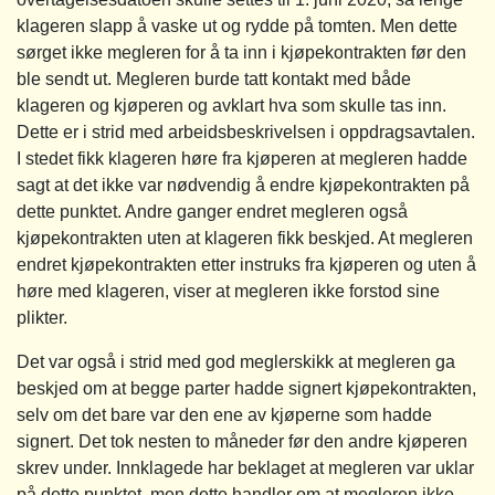
klageren slapp å vaske ut og rydde på tomten. Men dette
sørget ikke megleren for å ta inn i kjøpekontrakten før den
ble sendt ut. Megleren burde tatt kontakt med både
klageren og kjøperen og avklart hva som skulle tas inn.
Dette er i strid med arbeidsbeskrivelsen i oppdragsavtalen.
I stedet fikk klageren høre fra kjøperen at megleren hadde
sagt at det ikke var nødvendig å endre kjøpekontrakten på
dette punktet. Andre ganger endret megleren også
kjøpekontrakten uten at klageren fikk beskjed. At megleren
endret kjøpekontrakten etter instruks fra kjøperen og uten å
høre med klageren, viser at megleren ikke forstod sine
plikter.
Det var også i strid med god meglerskikk at megleren ga
beskjed om at begge parter hadde signert kjøpekontrakten,
selv om det bare var den ene av kjøperne som hadde
signert. Det tok nesten to måneder før den andre kjøperen
skrev under. Innklagede har beklaget at megleren var uklar
på dette punktet, men dette handler om at megleren ikke