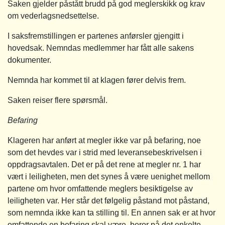
Saken gjelder påstått brudd på god meglerskikk og krav
om vederlagsnedsettelse.
I saksfremstillingen er partenes anførsler gjengitt i
hovedsak. Nemndas medlemmer har fått alle sakens
dokumenter.
Nemnda har kommet til at klagen fører delvis frem.
Saken reiser flere spørsmål.
Befaring
Klageren har anført at megler ikke var på befaring, noe
som det hevdes var i strid med leveransebeskrivelsen i
oppdragsavtalen. Det er på det rene at megler nr. 1 har
vært i leiligheten, men det synes å være uenighet mellom
partene om hvor omfattende meglers besiktigelse av
leiligheten var. Her står det følgelig påstand mot påstand,
som nemnda ikke kan ta stilling til. En annen sak er at hvor
omfattende en befaring skal være, beror på det enkelte