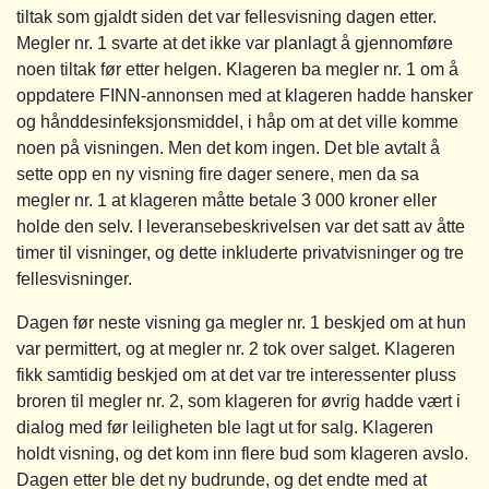
tiltak som gjaldt siden det var fellesvisning dagen etter.
Megler nr. 1 svarte at det ikke var planlagt å gjennomføre
noen tiltak før etter helgen. Klageren ba megler nr. 1 om å
oppdatere FINN-annonsen med at klageren hadde hansker
og hånddesinfeksjonsmiddel, i håp om at det ville komme
noen på visningen. Men det kom ingen. Det ble avtalt å
sette opp en ny visning fire dager senere, men da sa
megler nr. 1 at klageren måtte betale 3 000 kroner eller
holde den selv. I leveransebeskrivelsen var det satt av åtte
timer til visninger, og dette inkluderte privatvisninger og tre
fellesvisninger.
Dagen før neste visning ga megler nr. 1 beskjed om at hun
var permittert, og at megler nr. 2 tok over salget. Klageren
fikk samtidig beskjed om at det var tre interessenter pluss
broren til megler nr. 2, som klageren for øvrig hadde vært i
dialog med før leiligheten ble lagt ut for salg. Klageren
holdt visning, og det kom inn flere bud som klageren avslo.
Dagen etter ble det ny budrunde, og det endte med at