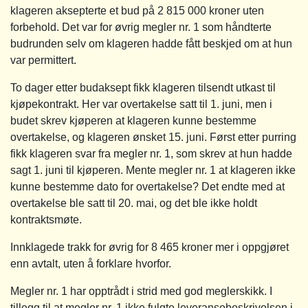
klageren aksepterte et bud på 2 815 000 kroner uten
forbehold. Det var for øvrig megler nr. 1 som håndterte
budrunden selv om klageren hadde fått beskjed om at hun
var permittert.
To dager etter budaksept fikk klageren tilsendt utkast til
kjøpekontrakt. Her var overtakelse satt til 1. juni, men i
budet skrev kjøperen at klageren kunne bestemme
overtakelse, og klageren ønsket 15. juni. Først etter purring
fikk klageren svar fra megler nr. 1, som skrev at hun hadde
sagt 1. juni til kjøperen. Mente megler nr. 1 at klageren ikke
kunne bestemme dato for overtakelse? Det endte med at
overtakelse ble satt til 20. mai, og det ble ikke holdt
kontraktsmøte.
Innklagede trakk for øvrig for 8 465 kroner mer i oppgjøret
enn avtalt, uten å forklare hvorfor.
Megler nr. 1 har opptrådt i strid med god meglerskikk. I
tillegg til at megler nr. 1 ikke fulgte leveransebeskrivelsen i