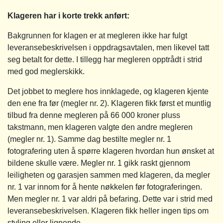
Klageren har i korte trekk anført:
Bakgrunnen for klagen er at megleren ikke har fulgt
leveransebeskrivelsen i oppdragsavtalen, men likevel tatt
seg betalt for dette. I tillegg har megleren opptrådt i strid
med god meglerskikk.
Det jobbet to meglere hos innklagede, og klageren kjente
den ene fra før (megler nr. 2). Klageren fikk først et muntlig
tilbud fra denne megleren på 66 000 kroner pluss
takstmann, men klageren valgte den andre megleren
(megler nr. 1). Samme dag bestilte megler nr. 1
fotografering uten å spørre klageren hvordan hun ønsket at
bildene skulle være. Megler nr. 1 gikk raskt gjennom
leiligheten og garasjen sammen med klageren, da megler
nr. 1 var innom for å hente nøkkelen før fotograferingen.
Men megler nr. 1 var aldri på befaring. Dette var i strid med
leveransebeskrivelsen. Klageren fikk heller ingen tips om
styling eller lignende.