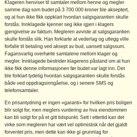
Klageren henviser til samtaler mellom henne og megler
samme dag som budet på 3 700 000 kroner ble akseptert,
og at hun ikke fikk oppklart hvordan salgsgarantien skulle
forstås. Innklagede kjenner seg ikke igjen i klagers
gjengivelse av faktum. Megleren avviste at salgsgarantien
skulle forstås slik. Han forklarte at vederlag og utlegg ville
forfalle til betaling ved aksept av bud, uansett salgssum.
Fagansvarlig overhørte samtalene mellom klager og
megler. Innklagede bestrider klagerens påstand om at hun
ikke fikk denne informasjonen før budet var lagt inn. Det
ble forklart tydelig hvordan salgsgarantien skulle forstås
både ved oppdragsinngåelse, og i senere SMS og
telefonsamtaler.
En prisantydning er ingen «garanti» for hvilken pris boligen
blir solgt for, men meglers vurdering av hva eiendommen
kan bli solgt for på et gitt tidspunkt. Sett i ettertid kan det
virke som megleren har vært vel optimistisk når det gjaldt
forventet pris, men dette kan ikke gi grunnlag for