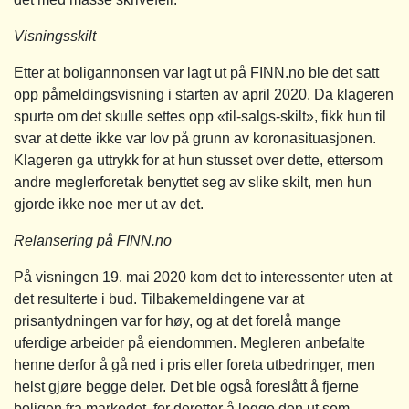
Visningsskilt
Etter at boligannonsen var lagt ut på FINN.no ble det satt
opp påmeldingsvisning i starten av april 2020. Da klageren
spurte om det skulle settes opp «til-salgs-skilt», fikk hun til
svar at dette ikke var lov på grunn av koronasituasjonen.
Klageren ga uttrykk for at hun stusset over dette, ettersom
andre meglerforetak benyttet seg av slike skilt, men hun
gjorde ikke noe mer ut av det.
Relansering på FINN.no
På visningen 19. mai 2020 kom det to interessenter uten at
det resulterte i bud. Tilbakemeldingene var at
prisantydningen var for høy, og at det forelå mange
uferdige arbeider på eiendommen. Megleren anbefalte
henne derfor å gå ned i pris eller foreta utbedringer, men
helst gjøre begge deler. Det ble også foreslått å fjerne
boligen fra markedet, for deretter å legge den ut som