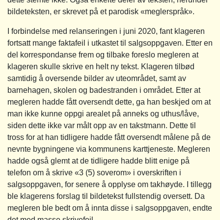
bildeteksten, er skrevet på et parodisk «meglerspråk».
I forbindelse med relanseringen i juni 2020, fant klageren
fortsatt mange faktafeil i utkastet til salgsoppgaven. Etter en
del korrespondanse frem og tilbake foreslo megleren at
klageren skulle skrive en helt ny tekst. Klageren tilbød
samtidig å oversende bilder av uteområdet, samt av
barnehagen, skolen og badestranden i området. Etter at
megleren hadde fått oversendt dette, ga han beskjed om at
man ikke kunne oppgi arealet på anneks og uthus/låve,
siden dette ikke var målt opp av en takstmann. Dette til
tross for at han tidligere hadde fått oversendt målene på de
nevnte bygningene via kommunens karttjeneste. Megleren
hadde også glemt at de tidligere hadde blitt enige på
telefon om å skrive «3 (5) soverom» i overskriften i
salgsoppgaven, for senere å opplyse om takhøyde. I tillegg
ble klagerens forslag til bildetekst fullstendig oversett. Da
megleren ble bedt om å innta disse i salgsoppgaven, endte
det med masse skrivefeil.