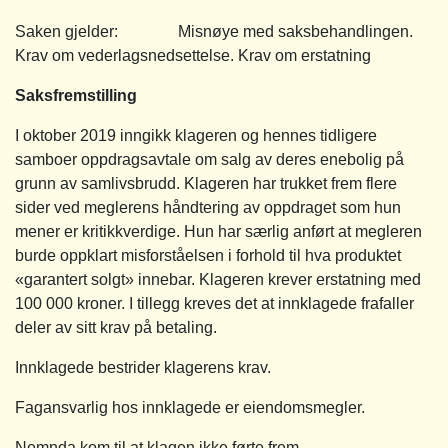
Saken gjelder: Misnøye med saksbehandlingen.
Krav om vederlagsnedsettelse. Krav om erstatning
Saksfremstilling
I oktober 2019 inngikk klageren og hennes tidligere
samboer oppdragsavtale om salg av deres enebolig på
grunn av samlivsbrudd. Klageren har trukket frem flere
sider ved meglerens håndtering av oppdraget som hun
mener er kritikkverdige. Hun har særlig anført at megleren
burde oppklart misforståelsen i forhold til hva produktet
«garantert solgt» innebar. Klageren krever erstatning med
100 000 kroner. I tillegg kreves det at innklagede frafaller
deler av sitt krav på betaling.
Innklagede bestrider klagerens krav.
Fagansvarlig hos innklagede er eiendomsmegler.
Nemnda kom til at klagen ikke førte frem.