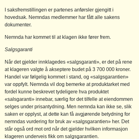
I saksfremstillingen er partenes anførsler gjengitt i
hovedsak. Nemndas medlemmer har fått alle sakens
dokumenter.
Nemnda har kommet til at klagen ikke fører frem.
Salgsgaranti
Når det gjelder innklagedes «salgsgaranti», er det på rene
at klageren valgte å akseptere budet på 3 700 000 kroner.
Handel var følgelig kommet i stand, og «salgsgarantien»
var oppfylt. Nemnda vil dog bemerke at produktarket med
fordel kunne beskrevet tydeligere hva produktet
«salsgaranti» innebar, særlig for det tilfelle at eiendommen
selges under prisantydning. Men nemnda kan ikke se, slik
saken er opplyst, at dette kan få avgjørende betydning for
nemndas vurdering for bruk av «salgsgarantien» her. Det
står også ord mot ord når det gjelder hvilken informasjon
klageren underveis fikk om salgsgarantien.