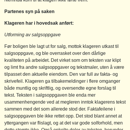
Partenes syn på saken
Klageren har i hovedsak anført:
Utforming av salgsoppgave
Før boligen ble lagt ut for salg, mottok klageren utkast til
salgsoppgave, og ble overrasket over den dårlige
kvaliteten på arbeidet. Det virket som om teksten var klipt
og limt fra andre salgsoppgaver og tekstmaler, uten å være
tilpasset den aktuelle eiendom. Den var full av fakta- og
skrivefeil. Klageren ga tilbakemeldinger i flere omganger
både muntlig og skriftlig, og oversendte egne forslag til
tekst. Teksten i salgsoppgaven ble enda mer
usammenhengende ved at megleren inntok klagerens tekst
sammen med det som allerede stod der. Faktafeilene i
salgsoppgaven ble ikke rettet opp. Det stod blant annet at
yttergangen var flislagt, og at det var gode solforhold, men
dette stemte ikke. Også enkelte deler av teksten, herunder