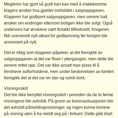
Megleren har gjort så godt han kan med å imøtekomme
klagers ønsker hva gjelder innholdet i salgsoppgaven.
Klageren har godkjent salgsoppgaven, men senere hatt
ønsker om endringer ettersom boligen ikke ble solgt. Også
underveis har ønskene vært forsøkt tilfredsstilt. Klageren
fikk oversendt nytt utkast for godkjenning før boligen ble
annonsert på nytt.
Det er riktig som klageren påpeker, at det fremgikk av
salgsoppgaven at det var fliser i yttergangen, men dette ble
senere rettet opp. Det var ikke avsatt mye plass til å
fremheve solforholdene, men under beskrivelsen av tomten
fremgikk det at det var en stor og solrik tomt.
Visningsskilt
Det ble ikke benyttet visningsskilt i perioden da de to første
visningene ble avholdt. På grunn av koronasituasjonen ble
det avholdt påmeldingsvisninger, og ingen kunne komme
på visning uten å ha meldt seg på i forkant. Dette gikk klart