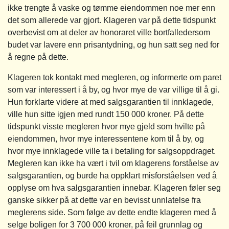
ikke trengte å vaske og tømme eiendommen noe mer enn
det som allerede var gjort. Klageren var på dette tidspunkt
overbevist om at deler av honoraret ville bortfalledersom
budet var lavere enn prisantydning, og hun satt seg ned for
å regne på dette.
Klageren tok kontakt med megleren, og informerte om paret
som var interessert i å by, og hvor mye de var villige til å gi.
Hun forklarte videre at med salgsgarantien til innklagede,
ville hun sitte igjen med rundt 150 000 kroner. På dette
tidspunkt visste megleren hvor mye gjeld som hvilte på
eiendommen, hvor mye interessentene kom til å by, og
hvor mye innklagede ville ta i betaling for salgsoppdraget.
Megleren kan ikke ha vært i tvil om klagerens forståelse av
salgsgarantien, og burde ha oppklart misforståelsen ved å
opplyse om hva salgsgarantien innebar. Klageren føler seg
ganske sikker på at dette var en bevisst unnlatelse fra
meglerens side. Som følge av dette endte klageren med å
selge boligen for 3 700 000 kroner, på feil grunnlag og