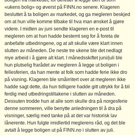
«ukens bolig» og øverst på FINN.no senere. Klageren
besluttet å ta boligen av markedet, og ga megleren beskjed
om at hun ville komme tilbake til hva man ønsket å gjøre
videre. I midten av juni sendte klageren en e-post til
megleren om at hun hadde bestemt seg for å foreta de
anbefalte utbedringene, og at alt skulle være klart innen
slutten av måneden. De neste tre ukene ble det nedlagt
mye arbeid i å gjøre alt klart. I månedsskiftet juni/juli ble
hun plutselig frarådet av megleren å legge ut boligen i
fellesferien, da han mente at folk som hadde ferie ikke dro
på visning. Klageren ble småirritert over at megleren ikke
hadde sagt dette, da hun tidligere hadde gitt uttrykk for å bli
ferdig med utbedringstiltakene i slutten av måneden.
Dessuten trodde hun at alle som skulle dra på norgesferie
denne sommeren, ville benytte anledningen til å dra på
visninger, særlig med tanke på at det var historisk lav
lånerente. Hun fulgte imidlertid meglerens råd, og det ble
avtalt å legge boligen ut på FINN.no i slutten av juli.