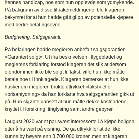
hennes handicap, noe som hun opplevde som ydmykende.
På bakgrunn av disse tilbakemeldingene, ble klageren
bekymret for at hun hadde gått glipp av potensielle kjøpere
med bedre betalingsevne.
Budgivning. Salgsgaranti.
På befaringen hadde megleren anbefalt salgsgarantien
«Garantert solgt». Ut ifra beskrivelsen i flygebladet og
meglerens forklaring forstod klageren det slik at dersom
eiendommen ikke ble solgt til takst, ville hun ikke måtte
betale noe til innklagede. Klageren bemerker at hun ikke
husker om megleren brukte uttrykket «takst» eller
«prisantydning» da han forklarte hva salgsgarantien gikk ut
på. Hun skjønte uansett at hun måtte dekke kostnadene
knyttet til forsikring, tinglysing samt andre gebyrer.
I august 2020 var et par svært interesserte i å kjøpe boligen
etter å ha vært på visning. De ga uttrykk for at de ikke
kunne by høyere enn 3 700 000 kroner, men at klageren