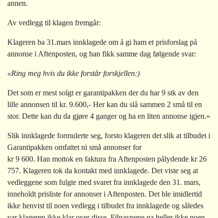
annen.
Av vedlegg til klagen fremgår:
Klageren ba 31.mars innklagede om å gi ham et prisforslag på
annonse i Aftenposten, og han fikk samme dag følgende svar:
«Ring meg hvis du ikke forstår forskjellen:)
Det som er mest solgt er garantipakken der du har 9 stk av den
lille annonsen til kr. 9.600,- Her kan du slå sammen 2 små til en
stor. Dette kan du da gjøre 4 ganger og ha en liten annonse igjen.»
Slik innklagede formulerte seg, forsto klageren det slik at tilbudet i
Garantipakken omfattet ni små annonser for
kr 9 600. Han mottok en faktura fra Aftenposten
pålydende kr 26
757. Klageren tok da kontakt med innklagede. Det viste seg at
vedleggene som fulgte med svaret fra innklagede den 31. mars,
inneholdt prisliste for annonser i Aftenposten. Det ble imidlertid
ikke henvist til noen vedlegg i tilbudet fra innklagede og således
var klageren ikke klar over disse. Filnavnene ga heller ikke noen