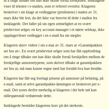
til å ringe tilbake om han ikke skulle forstå forskjellen. Innklagede
viser til teksten i e-mailen, som er referert ovenfor. Klageren
beskriver i sin klage at vedleggene (prislistene) i malen av 31.
mars ikke ble lest, da det ikke var henvist til dette i mailen fra
innklagede. Det faller på sin egen urimelighet at en svært
prisbevisst selger, en key account manager i et større selskap, ikke
oppdager/leser vedlegget i en e-mail fra sin megler.
Klageren skrev videre i sin e-mai av 31. mars at «Garantipakken
ser bra ut». En svært prisbevisst selger som har fått oppfordring
om å ringe tilbake om han ikke skulle forstå forskjellen mellom de
forskjellige annonsetypene, som skriver tilbake at garantipakken
ser bra ut, må man kunne regne med har forstått hva han bestilte.
Klageren har fått seg forelagt prisene på annonser på befaring, på
e-mail, samt at selve garantipakke-løsningen er beskrevet per e-
mail. Det synes derfor merkelig at klageren i det hele tatt kan
stillespørsmål vedrørende dette.
Innklagede bestrider klagerens krav på det sterkeste.