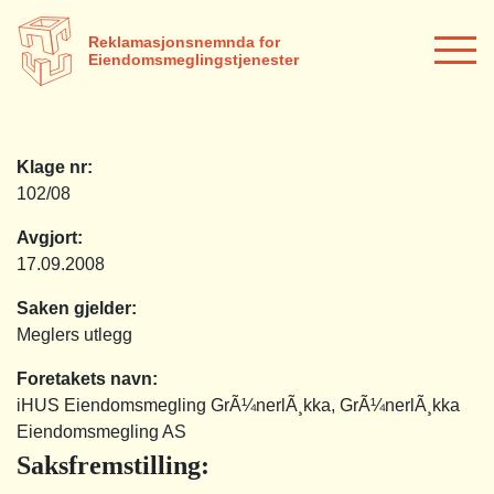
Reklamasjonsnemnda for
Eiendomsmeglingstjenester
Klage nr:
102/08
Avgjort:
17.09.2008
Saken gjelder:
Meglers utlegg
Foretakets navn:
iHUS Eiendomsmegling GrÃ¼nerlÃ¸kka, GrÃ¼nerlÃ¸kka
Eiendomsmegling AS
Saksfremstilling
: