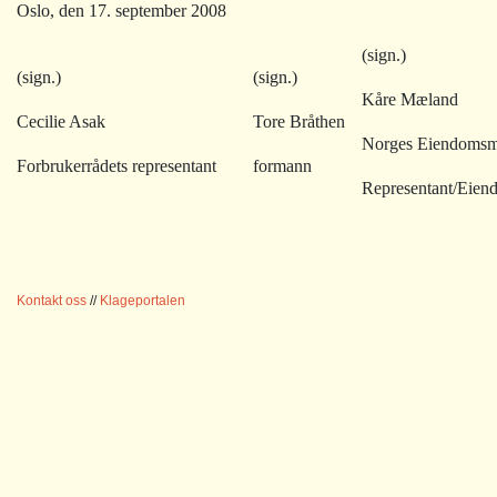
Oslo, den 17. september 2008
(sign.)
(sign.)
(sign.)
Kåre Mæland
Cecilie Asak
Tore Bråthen
Norges Eiendomsm
Forbrukerrådets representant
formann
Representant/Eiend
Kontakt oss
//
Klageportalen