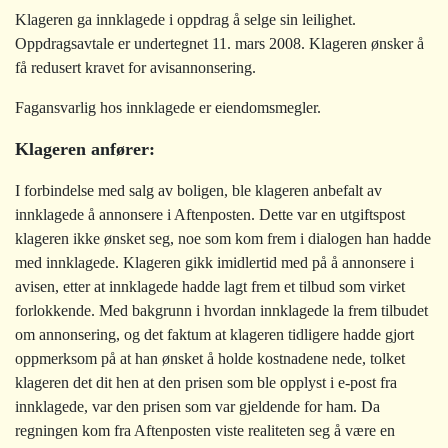
Klageren ga innklagede i oppdrag å selge sin leilighet.
Oppdragsavtale er undertegnet 11. mars 2008. Klageren ønsker å
få redusert kravet for avisannonsering.
Fagansvarlig hos innklagede er eiendomsmegler.
Klageren anfører:
I forbindelse med salg av boligen, ble klageren anbefalt av
innklagede å annonsere i Aftenposten. Dette var en utgiftspost
klageren ikke ønsket seg, noe som kom frem i dialogen han hadde
med innklagede. Klageren gikk imidlertid med på å annonsere i
avisen, etter at innklagede hadde lagt frem et tilbud som virket
forlokkende. Med bakgrunn i hvordan innklagede la frem tilbudet
om annonsering, og det faktum at klageren tidligere hadde gjort
oppmerksom på at han ønsket å holde kostnadene nede, tolket
klageren det dit hen at den prisen som ble opplyst i e-post fra
innklagede, var den prisen som var gjeldende for ham. Da
regningen kom fra Aftenposten viste realiteten seg å være en