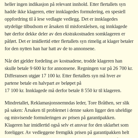
heller ingen indikasjon på relevant innhold. Etter flertallets syn
hadde ikke klageren, etter innklagedes formulering, en spesiell
oppfordring til å lese vedlagte vedlegg. Det er innklagedes
utydelige tilbudsom er årsaken til misforståelsen, og innklagede
bør derfor dekke deler av den ekstrakostnaden somklageren er
påført. Det er imidlertid etter flertallets syn rimelig at klager betaler
for den nytten han har hatt av de to annonsene.
Når det gjelder fordeling av kostnadene, trodde klageren han
skulle betale 9 600 kr for annonsene. Regningen var på 26 700 kr.
Differansen utgjør 17 100 kr. Etter flertallets syn må hver av
partene betale en halvpart av beløpet på
17 100 kr. Innklagede må derfor betale 8 550 kr til klageren.
Mindretallet, Reklamasjonsnemndas leder, Tore Bråthen, ser slik
på saken: Årsaken til problemet i denne saken ligger den uheldige
og misvisende formuleringen av prisen på garantipakken.
Klageren har imidlertid også selv et ansvar for den uklarhet som
foreligger. Av vedleggene fremgikk prisen på garantipakken helt