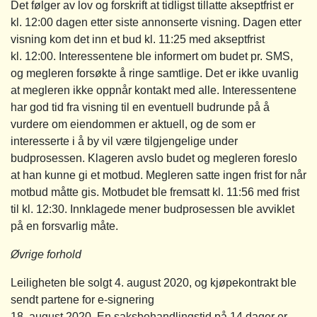
Det følger av lov og forskrift at tidligst tillatte akseptfrist er
kl. 12:00 dagen etter siste annonserte visning. Dagen etter
visning kom det inn et bud kl. 11:25 med akseptfrist
kl. 12:00. Interessentene ble informert om budet pr. SMS,
og megleren forsøkte å ringe samtlige. Det er ikke uvanlig
at megleren ikke oppnår kontakt med alle. Interessentene
har god tid fra visning til en eventuell budrunde på å
vurdere om eiendommen er aktuell, og de som er
interesserte i å by vil være tilgjengelige under
budprosessen. Klageren avslo budet og megleren foreslo
at han kunne gi et motbud. Megleren satte ingen frist for når
motbud måtte gis. Motbudet ble fremsatt kl. 11:56 med frist
til kl. 12:30. Innklagede mener budprosessen ble avviklet
på en forsvarlig måte.
Øvrige forhold
Leiligheten ble solgt 4. august 2020, og kjøpekontrakt ble
sendt partene for e-signering
18. august 2020. En saksbehandlingstid på 14 dager er