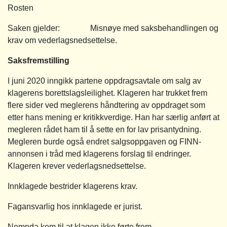
Rosten
Saken gjelder: Misnøye med saksbehandlingen og
krav om vederlagsnedsettelse.
Saksfremstilling
I juni 2020 inngikk partene oppdragsavtale om salg av
klagerens borettslagsleilighet. Klageren har trukket frem
flere sider ved meglerens håndtering av oppdraget som
etter hans mening er kritikkverdige. Han har særlig anført at
megleren rådet ham til å sette en for lav prisantydning.
Megleren burde også endret salgsoppgaven og FINN-
annonsen i tråd med klagerens forslag til endringer.
Klageren krever vederlagsnedsettelse.
Innklagede bestrider klagerens krav.
Fagansvarlig hos innklagede er jurist.
Nemnda kom til at klagen ikke førte frem.