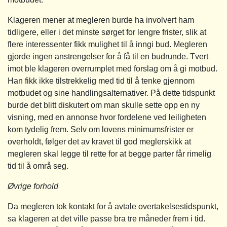
Klageren mener at megleren burde ha involvert ham
tidligere, eller i det minste sørget for lengre frister, slik at
flere interessenter fikk mulighet til å inngi bud. Megleren
gjorde ingen anstrengelser for å få til en budrunde. Tvert
imot ble klageren overrumplet med forslag om å gi motbud.
Han fikk ikke tilstrekkelig med tid til å tenke gjennom
motbudet og sine handlingsalternativer. På dette tidspunkt
burde det blitt diskutert om man skulle sette opp en ny
visning, med en annonse hvor fordelene ved leiligheten
kom tydelig frem. Selv om lovens minimumsfrister er
overholdt, følger det av kravet til god meglerskikk at
megleren skal legge til rette for at begge parter får rimelig
tid til å områ seg.
Øvrige forhold
Da megleren tok kontakt for å avtale overtakelsestidspunkt,
sa klageren at det ville passe bra tre måneder frem i tid.