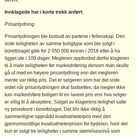
Innklagede har i korte trekk anført:
Prisantydning
Prisantydningen ble fastsatt av partene i fellesskap. Den
siste leiligheten av samme boligtype som ble solgt i
borettslaget gikk for 2 050 000 kroner i 2018 etter å ha
ligget ute i 109 dager. Megleren oppfordret derfor klageren
til å male leiligheten før markedsføring dersom man skulle
gå ut med en høyere prisantydning enn det megleren
mente var riktig pris. Det er selgeren som har det siste
ordet når prisantydningen skal fastsettes, da megler ikke
kan markedsføre boligen til en lavere pris enn hva selger
er villig til å akseptere. Salget av klagerens leilighet satte
ny prisrekord i borettslaget. Det blir ikke riktig å
sammenligne oppnådd kvadratmeterpris med den
gjennomsnittlige kvadratmeterprisen for bydelen, hvor det
kun er solgt tre leiligheter i samme størrelsesnivå som