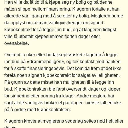
Han ville da få tid til å kjøpe seg ny bolig og på denne
måten slippe mellomfinansiering. Klageren fortalte at han
allerede var i gang med å se etter ny bolig. Megleren burde
da opplyst om at man vanligvis trenger en signert
kjøpekontrakt for å legge inn bud, og at klageren tidligst
ville få utbetalt kjøpesummen fjorten dager etter
overtakelse.
Omtrent to uker etter budaksept ønsket klageren å legge
inn bud på «drømmeboligen», og tok kontakt med banken
for å skaffe finansieringsbevis. Det kom da frem at det ikke
forelå noen signert kjøpekontrakt for salget av leiligheten.
På grunn av dette mistet han muligheten til å legge inn
bud. Kjøpekontrakten ble først oversendt klager og kjøper
for signering etter purring fra klager. Andre meglere har
sagt at de vanligvis bruker et par dager, i verste fall én uke,
på å ordne med kjøpekontrakten.
Klageren krever at meglerens vederlag settes ned helt eller
delvis.