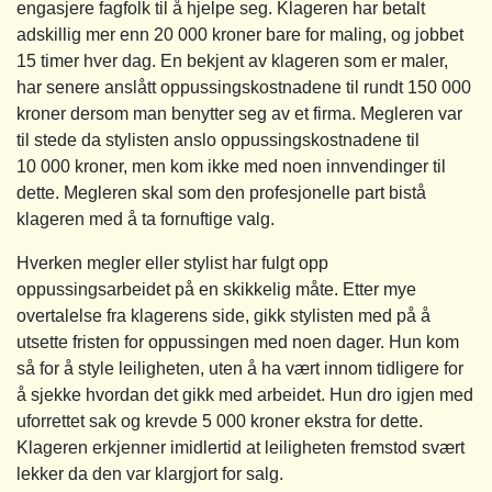
engasjere fagfolk til å hjelpe seg. Klageren har betalt
adskillig mer enn 20 000 kroner bare for maling, og jobbet
15 timer hver dag. En bekjent av klageren som er maler,
har senere anslått oppussingskostnadene til rundt 150 000
kroner dersom man benytter seg av et firma. Megleren var
til stede da stylisten anslo oppussingskostnadene til
10 000 kroner, men kom ikke med noen innvendinger til
dette. Megleren skal som den profesjonelle part bistå
klageren med å ta fornuftige valg.
Hverken megler eller stylist har fulgt opp
oppussingsarbeidet på en skikkelig måte. Etter mye
overtalelse fra klagerens side, gikk stylisten med på å
utsette fristen for oppussingen med noen dager. Hun kom
så for å style leiligheten, uten å ha vært innom tidligere for
å sjekke hvordan det gikk med arbeidet. Hun dro igjen med
uforrettet sak og krevde 5 000 kroner ekstra for dette.
Klageren erkjenner imidlertid at leiligheten fremstod svært
lekker da den var klargjort for salg.