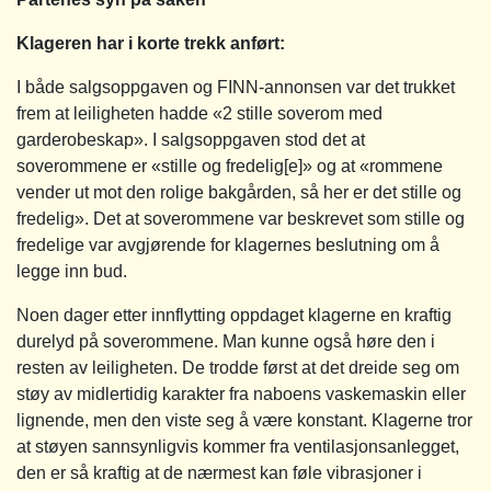
Klageren har i korte trekk anført:
I både salgsoppgaven og FINN-annonsen var det trukket
frem at leiligheten hadde «2 stille soverom med
garderobeskap». I salgsoppgaven stod det at
soverommene er «stille og fredelig[e]» og at «rommene
vender ut mot den rolige bakgården, så her er det stille og
fredelig». Det at soverommene var beskrevet som stille og
fredelige var avgjørende for klagernes beslutning om å
legge inn bud.
Noen dager etter innflytting oppdaget klagerne en kraftig
durelyd på soverommene. Man kunne også høre den i
resten av leiligheten. De trodde først at det dreide seg om
støy av midlertidig karakter fra naboens vaskemaskin eller
lignende, men den viste seg å være konstant. Klagerne tror
at støyen sannsynligvis kommer fra ventilasjonsanlegget,
den er så kraftig at de nærmest kan føle vibrasjoner i