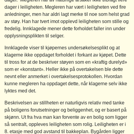
dager i leiligheten. Megleren har vært i leiligheten ved fire
anledninger, men har aldri lagt merke til noe som helst grad
av støy. Han har tvert imot opplevd leiligheten som stille og
fredelig. Innklagede mener dette forholdet faller inn under
opplysningsplikten til selger.
Innklagede viser til kjøpernes undersøkelsesplikt og at
klagerne ikke oppdaget forholdet i forkant av kjøpet. Dette
til tross for at de beskriver støyen som en «kraftig durelyd»
som er «konstant». Heller ikke på overtakelsen ble dette
nevnt eller anmerket i overtakelsesprotokollen. Hvordan
kunne megleren ha oppdaget dette, når klagerne selv ikke
lyktes med det.
Beskrivelsen av stillheten er naturligvis relativ med tanke
på boligens forutsetninger og beliggenhet, og er basert på
skjønn. Ut fra hva man kan forvente av en bolig som ligger
så sentralt, oppleves leiligheten som rolig. Leiligheten er i
8. etasje med god avstand til bakkeplan. Bygården ligger