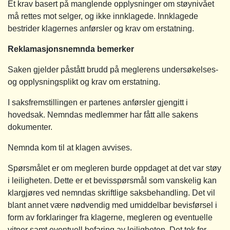
Et krav basert på manglende opplysninger om støynivået
må rettes mot selger, og ikke innklagede. Innklagede
bestrider klagernes anførsler og krav om erstatning.
Reklamasjonsnemnda bemerker
Saken gjelder påstått brudd på meglerens undersøkelses-
og opplysningsplikt og krav om erstatning.
I saksfremstillingen er partenes anførsler gjengitt i
hovedsak. Nemndas medlemmer har fått alle sakens
dokumenter.
Nemnda kom til at klagen avvises.
Spørsmålet er om megleren burde oppdaget at det var støy
i leiligheten. Dette er et bevisspørsmål som vanskelig kan
klargjøres ved nemndas skriftlige saksbehandling. Det vil
blant annet være nødvendig med umiddelbar bevisførsel i
form av forklaringer fra klagerne, megleren og eventuelle
vitner samt eventuell befaring av leiligheten. Det tok for