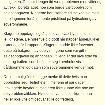
leiligheten. Det har i lenger tid vært problemer med vifter og
avtrekk i borettslaget, noe som burde vært opplyst om i
salgsoppgaven. Klagerne har i senere tid tatt kontakt med
flere fagmenn for å innhente pristilbud på lydisolering av
soverommene.
Klagerne oppdaget også at det var svært lytt mellom
leilighetene. De hører veldig godt når naboer åpner/lukker
dører og går i trappene. Klagerne hadde ikke forventet
dette på bakgrunn av opplysningene som var gitt i
salgsoppgaven og annonsen. I tillegg er det mye støy fra
biler og trailere som befinner seg i henholdsvis
gårdsrommet og gaten som soverommene vender mot.
Det er umulig å ikke legge merke til dette hvis man
oppholder seg i leiligheten i mer enn et par dager.
Innklagede hevder at megleren ikke kunne vite noe om
støyproblematikken. Hvis dette var tilfellet, kunne han
heller ikke vite om det var stille og fredelig.