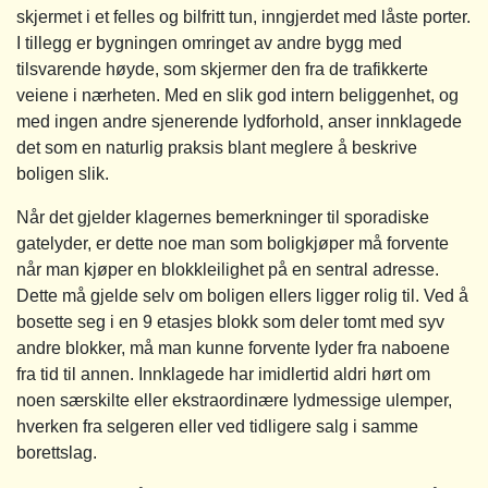
skjermet i et felles og bilfritt tun, inngjerdet med låste porter.
I tillegg er bygningen omringet av andre bygg med
tilsvarende høyde, som skjermer den fra de trafikkerte
veiene i nærheten. Med en slik god intern beliggenhet, og
med ingen andre sjenerende lydforhold, anser innklagede
det som en naturlig praksis blant meglere å beskrive
boligen slik.
Når det gjelder klagernes bemerkninger til sporadiske
gatelyder, er dette noe man som boligkjøper må forvente
når man kjøper en blokkleilighet på en sentral adresse.
Dette må gjelde selv om boligen ellers ligger rolig til. Ved å
bosette seg i en 9 etasjes blokk som deler tomt med syv
andre blokker, må man kunne forvente lyder fra naboene
fra tid til annen. Innklagede har imidlertid aldri hørt om
noen særskilte eller ekstraordinære lydmessige ulemper,
hverken fra selgeren eller ved tidligere salg i samme
borettslag.