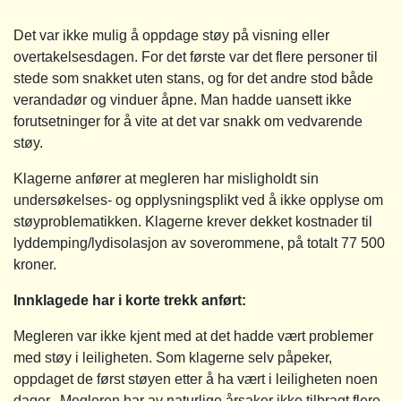
Det var ikke mulig å oppdage støy på visning eller
overtakelsesdagen. For det første var det flere personer til
stede som snakket uten stans, og for det andre stod både
verandadør og vinduer åpne. Man hadde uansett ikke
forutsetninger for å vite at det var snakk om vedvarende
støy.
Klagerne anfører at megleren har misligholdt sin
undersøkelses- og opplysningsplikt ved å ikke opplyse om
støyproblematikken. Klagerne krever dekket kostnader til
lyddemping/lydisolasjon av soverommene, på totalt 77 500
kroner.
Innklagede har i korte trekk anført:
Megleren var ikke kjent med at det hadde vært problemer
med støy i leiligheten. Som klagerne selv påpeker,
oppdaget de først støyen etter å ha vært i leiligheten noen
dager. Megleren har av naturlige årsaker ikke tilbragt flere