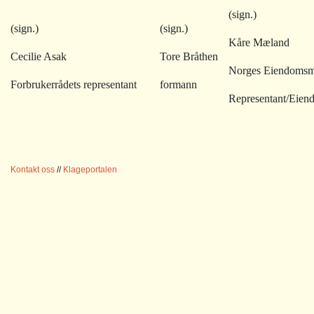
(sign.)
(sign.)
(sign.)
Kåre Mæland
Cecilie Asak
Tore Bråthen
Norges Eiendomsm
Forbrukerrådets representant
formann
Representant/Eiend
Kontakt oss
//
Klageportalen