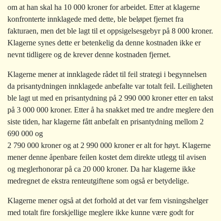
om at han skal ha 10 000 kroner for arbeidet. Etter at klagerne
konfronterte innklagede med dette, ble beløpet fjernet fra
fakturaen, men det ble lagt til et oppsigelsesgebyr på 8 000 kroner.
Klagerne synes dette er betenkelig da denne kostnaden ikke er
nevnt tidligere og de krever denne kostnaden fjernet.
Klagerne mener at innklagede rådet til feil strategi i begynnelsen
da prisantydningen innklagede anbefalte var totalt feil. Leiligheten
ble lagt ut med en prisantydning på 2 990 000 kroner etter en takst
på 3 000 000 kroner. Etter å ha snakket med tre andre meglere den
siste tiden, har klagerne fått anbefalt en prisantydning mellom 2
690 000 og
2 790 000 kroner og at 2 990 000 kroner er alt for høyt. Klagerne
mener denne åpenbare feilen kostet dem direkte utlegg til avisen
og meglerhonorar på ca 20 000 kroner. Da har klagerne ikke
medregnet de ekstra renteutgiftene som også er betydelige.
Klagerne mener også at det forhold at det var fem visningshelger
med totalt fire forskjellige meglere ikke kunne være godt for