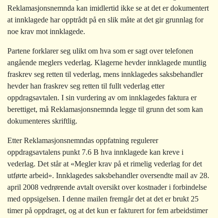
Reklamasjonsnemnda kan imidlertid ikke se at det er dokumentert
at innklagede har opptrådt på en slik måte at det gir grunnlag for
noe krav mot innklagede.
Partene forklarer seg ulikt om hva som er sagt over telefonen
angående meglers vederlag. Klagerne hevder innklagede muntlig
fraskrev seg retten til vederlag, mens innklagedes saksbehandler
hevder han fraskrev seg retten til fullt vederlag etter
oppdragsavtalen. I sin vurdering av om innklagedes faktura er
berettiget, må Reklamasjonsnemnda legge til grunn det som kan
dokumenteres skriftlig.
Etter Reklamasjonsnemndas oppfatning regulerer
oppdragsavtalens punkt 7.6 B hva innklagede kan kreve i
vederlag. Det står at «Megler krav på et rimelig vederlag for det
utførte arbeid». Innklagedes saksbehandler oversendte mail av 28.
april 2008 vedrørende avtalt oversikt over kostnader i forbindelse
med oppsigelsen. I denne mailen fremgår det at det er brukt 25
timer på oppdraget, og at det kun er fakturert for fem arbeidstimer