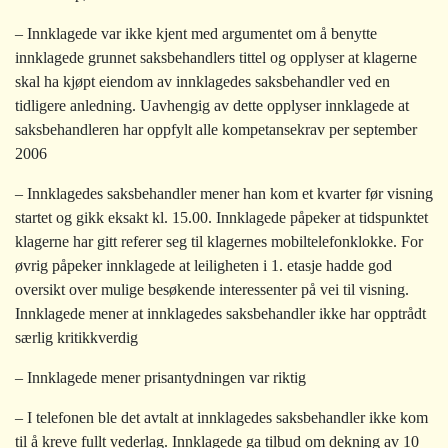
– Innklagede var ikke kjent med argumentet om å benytte
innklagede grunnet saksbehandlers tittel og opplyser at klagerne
skal ha kjøpt eiendom av innklagedes saksbehandler ved en
tidligere anledning. Uavhengig av dette opplyser innklagede at
saksbehandleren har oppfylt alle kompetansekrav per september
2006
– Innklagedes saksbehandler mener han kom et kvarter før visning
startet og gikk eksakt kl. 15.00. Innklagede påpeker at tidspunktet
klagerne har gitt referer seg til klagernes mobiltelefonklokke. For
øvrig påpeker innklagede at leiligheten i 1. etasje hadde god
oversikt over mulige besøkende interessenter på vei til visning.
Innklagede mener at innklagedes saksbehandler ikke har opptrådt
særlig kritikkverdig
– Innklagede mener prisantydningen var riktig
– I telefonen ble det avtalt at innklagedes saksbehandler ikke kom
til å kreve fullt vederlag. Innklagede ga tilbud om dekning av 10