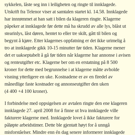
sykkelen, låste seg inn i leiligheten og ringte til innklagede.
Utskrift fra Telenor viser at samtalen startet kl. 14.58. Innklagede
har innrømmet at han satt i bilen da klageren ringte. Klagerne
påpeker at innklagede før dette må ha skrudd av alle lys, blåst ut
stearinlys, låst døren, hentet to eller tre skilt, gått til bilen og
begynt å kjøre. Etter klagernes oppfatning er det ikke urimelig å
tro at innklagede gikk 10-15 minutter før tiden. Klagerne mener
det er uakseptabelt å gå før tiden når klagerne har annonse i avisen
og renteutgifter etc. Klagerne ber om en erstatning på 8 500
kroner for dette med begrunnelse i at klagerne måtte avholde
visning ytterligere en uke. Kostnadene er av en firedel av
månedlige faste kostnader og annonseutgifter den uken
(4 400 +4 100 kroner).
I forbindelse med oppsigelsen av avtalen ringte den ene klageren
innklagede 27. april 2008 for å finne ut hva innklagede ville
fakturere klagerne med. Innklagede lovet å ikke fakturere for
påløpte arbeidstimer. Dette ble gjentatt høyt for å unngå
misforståelser. Mindre enn én dag senere informerer innklagede