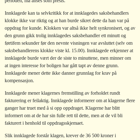
perioden, må anses som presis.
Innklagede kan ta selvkritikk for at innklagedes saksbehandlers
klokke ikke var riktig og at han burde sikret dette da han var på
oppdrag for kunde. Klokken var altså ikke helt synkronisert, og av
den grunn gikk trolig innklagedes saksbehandler ett minutt og
førtifem sekunder før den nevnte visningen var avsluttet (selv om
saksbehandlerens klokke viste kl. 15.00). Innklagede erkjenner at
innklagede burde vært der de siste to minuttene, men minner om
at ingen interesse for boligen har gått tapt av denne grunn.
Innklagede mener dette ikke danner grunnlag for krav på
kompensasjon.
Innklagede mener klagernes fremstilling av forholdet rundt
fakturering er feilaktig. Innklagede informerer om at klagerne flere
ganger har truet med å si opp oppdraget. Klagerne har blitt
informert om at de har sin fulle rett til dette, men at de vil bli
fakturert i henhold til oppdragsskjemaet.
Slik innklagede forstår klagen, krever de 36 500 kroner i