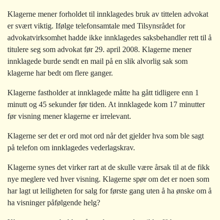
Klagerne mener forholdet til innklagedes bruk av tittelen advokat
er svært viktig. Ifølge telefonsamtale med Tilsynsrådet for
advokatvirksomhet hadde ikke innklagedes saksbehandler rett til å
titulere seg som advokat før 29. april 2008. Klagerne mener
innklagede burde sendt en mail på en slik alvorlig sak som
klagerne har bedt om flere ganger.
Klagerne fastholder at innklagede måtte ha gått tidligere enn 1
minutt og 45 sekunder før tiden. At innklagede kom 17 minutter
før visning mener klagerne er irrelevant.
Klagerne ser det er ord mot ord når det gjelder hva som ble sagt
på telefon om innklagedes vederlagskrav.
Klagerne synes det virker rart at de skulle være årsak til at de fikk
nye meglere ved hver visning. Klagerne spør om det er noen som
har lagt ut leiligheten for salg for første gang uten å ha ønske om å
ha visninger påfølgende helg?