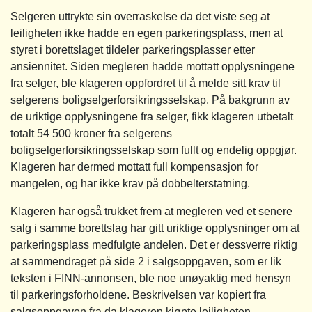
Selgeren uttrykte sin overraskelse da det viste seg at
leiligheten ikke hadde en egen parkeringsplass, men at
styret i borettslaget tildeler parkeringsplasser etter
ansiennitet. Siden megleren hadde mottatt opplysningene
fra selger, ble klageren oppfordret til å melde sitt krav til
selgerens boligselgerforsikringsselskap. På bakgrunn av
de uriktige opplysningene fra selger, fikk klageren utbetalt
totalt 54 500 kroner fra selgerens
boligselgerforsikringsselskap som fullt og endelig oppgjør.
Klageren har dermed mottatt full kompensasjon for
mangelen, og har ikke krav på dobbelterstatning.
Klageren har også trukket frem at megleren ved et senere
salg i samme borettslag har gitt uriktige opplysninger om at
parkeringsplass medfulgte andelen. Det er dessverre riktig
at sammendraget på side 2 i salgsoppgaven, som er lik
teksten i FINN-annonsen, ble noe unøyaktig med hensyn
til parkeringsforholdene. Beskrivelsen var kopiert fra
salgsoppgaven fra da klageren kjøpte leiligheten.