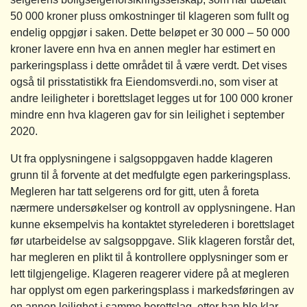
50 000 kroner pluss omkostninger til klageren som fullt og
endelig oppgjør i saken. Dette beløpet er 30 000 – 50 000
kroner lavere enn hva en annen megler har estimert en
parkeringsplass i dette området til å være verdt. Det vises
også til prisstatistikk fra Eiendomsverdi.no, som viser at
andre leiligheter i borettslaget legges ut for 100 000 kroner
mindre enn hva klageren gav for sin leilighet i september
2020.
Ut fra opplysningene i salgsoppgaven hadde klageren
grunn til å forvente at det medfulgte egen parkeringsplass.
Megleren har tatt selgerens ord for gitt, uten å foreta
nærmere undersøkelser og kontroll av opplysningene. Han
kunne eksempelvis ha kontaktet styrelederen i borettslaget
før utarbeidelse av salgsoppgave. Slik klageren forstår det,
har megleren en plikt til å kontrollere opplysninger som er
lett tilgjengelige. Klageren reagerer videre på at megleren
har opplyst om egen parkeringsplass i markedsføringen av
en annen leilighet i samme borettslag, etter han ble klar