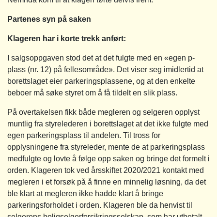
Partenes syn på saken
Klageren har i korte trekk anført:
I salgsoppgaven stod det at det fulgte med en «egen p-
plass (nr. 12) på fellesområde». Det viser seg imidlertid at
borettslaget eier parkeringsplassene, og at den enkelte
beboer må søke styret om å få tildelt en slik plass.
På overtakelsen fikk både megleren og selgeren opplyst
muntlig fra styrelederen i borettslaget at det ikke fulgte med
egen parkeringsplass til andelen. Til tross for
opplysningene fra styreleder, mente de at parkeringsplass
medfulgte og lovte å følge opp saken og bringe det formelt i
orden. Klageren tok ved årsskiftet 2020/2021 kontakt med
megleren i et forsøk på å finne en minnelig løsning, da det
ble klart at megleren ikke hadde klart å bringe
parkeringsforholdet i orden. Klageren ble da henvist til
selgerens boligselgerforsikringsselskap, som har utbetalt